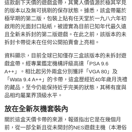
這款創下天價的遊戲盒帶，其驚人價值源於極其罕見
的版本以及無可挑剔的保存狀態。據悉，該盒帶屬於
極早期的第二版，包裝上貼有任天堂於一九八六年初
啟用的光面封口貼紙，被證實為目前已知年代最久遠
且全新未拆封的第二版遊戲。在此之前，該版本的未
拆封卡帶從未在任何公開拍賣會上亮相。
資料顯示，目前全球已知僅存三盒該版本的未拆封遊
戲盒帶。經專業鑑定機構評級高達「PSA 9.6
A++」。相比起另外兩盒分別獲評「VGA 80」及
「Wata 9.4 A++」的卡帶，這盒歷經近40年歲月洗禮
的藏品，至今仍能保持近乎完美的狀態，其稀有度與
品相均屬業界頂級水平。
放在全新灰機套裝內
關於這盒天價卡帶的來源，報道指出它是在幾個月
前，從一部全新且從未開封的NES遊戲主機（本港俗