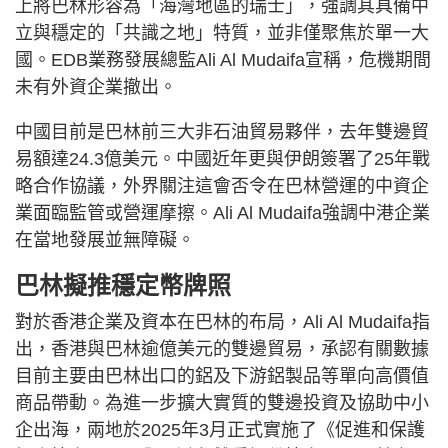
上將巴林形容為「海灣地區的瑞士」，強調其具備中
立與穩定的「共識之地」特質，並非僅聚焦於單一大
國。EDB業務發展總監Ali Al Mudaifa宣稱，危機期間
未有外資企業撤出。
中國目前是巴林前三大非石油貿易夥伴，去年雙邊貿
易額達24.3億美元。中國近年更與伊朗簽署了25年戰
略合作協議，外界關注這會否令在巴林營運的中資企
業面臨監管或營運摩擦。Ali Al Mudaifa強調中港企業
在當地發展並無障礙。
巴林擬推穩定幣牌照
對於香港企業及資本在巴林的布局，Ali Al Mudaifa指
出，香港與巴林逾億美元的雙邊貿易，承認有關數據
目前主要由巴林出口的鋁及下游鋁製品等單向高價值
商品帶動。為進一步擴大實質的雙邊投資及協助中小
企出海，兩地於2025年3月正式實施了《促進和保護