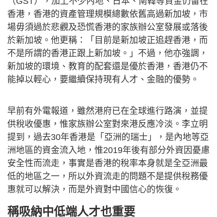
（GST），加上不少內地、日本、南韓等資金仍留在
香港，香港的資產管理規模總數依舊高過新加坡，市
場毋須過於悲觀及恐慌香港的家族辦公室發展或落後
於新加坡。他更稱：「目前是新加坡正追趕香港，而
不是所謂的香港正跟上新加坡。」不過，他亦強調，
新加坡的環境、教育的配套還是優於香港，香港仍不
能掉以輕心，要繼續保持現有人才、金融的優勢。
早前有外電報道，雖然港府已在全球進行路演，並提
供稅收優惠，惟家族辦公室對來港反應冷淡。李立明
提到，過去30年香港是「亞洲的瑞士」，是內地等亞
洲地區的資金流入地，惟2019年後有部分外資因憂慮
安全性而流走，事實是香港的稅率本身就是全亞洲最
低的地區之一，所以外資流走的問題不是提供稅務優
惠就可以解決，而是外資對中國信心的恢復。
稱吸納中低端人才也重要