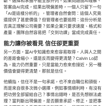
斷、選擇和承擔不能全部外判。如果問題由AI理解、
答案由AI完成，結果出現偏差時，一個人只留下一句
「AI是這樣分析的」，管理者自然會問：這個人究竟
還提供了甚麼價值？但管理者也要追問：這份分析是
否真正理解公司需要？如果企業只要求速度、格式和
產量，團隊自然容易把「交到功課」當成完成責任。
能力讓你被看見 信任卻更重要
另一方面，當AI令知識愈來愈容易取得，人與人之間
的差距會縮小，還是反而變得更清楚？Calvin Lo認
為，能力仍然重要，只是當能力愈來愈接近，另一種
價值會變得更清楚，那就是信任。
他續指，信任不是一句承諾，也不來自職位和頭銜，
而是來自很多次微小選擇，例如事情順利時，有沒有
把功勞全部留給自己？事情出錯時，是否先想辦法處
理？當判斷出現偏差，是否願意承認、修正，並把事