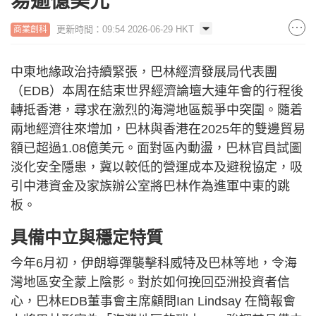
易逾億美元
更新時間：09:54 2026-06-29 HKT
商業創科
中東地緣政治持續緊張，巴林經濟發展局代表團
（EDB）本周在結束世界經濟論壇大連年會的行程後
轉抵香港，尋求在激烈的海灣地區競爭中突圍。隨着
兩地經濟往來增加，巴林與香港在2025年的雙邊貿易
額已超過1.08億美元。面對區內動盪，巴林官員試圖
淡化安全隱患，冀以較低的營運成本及避稅協定，吸
引中港資金及家族辦公室將巴林作為進軍中東的跳
板。
具備中立與穩定特質
今年6月初，伊朗導彈襲擊科威特及巴林等地，令海
灣地區安全蒙上陰影。對於如何挽回亞洲投資者信
心，巴林EDB董事會主席顧問Ian Lindsay 在簡報會