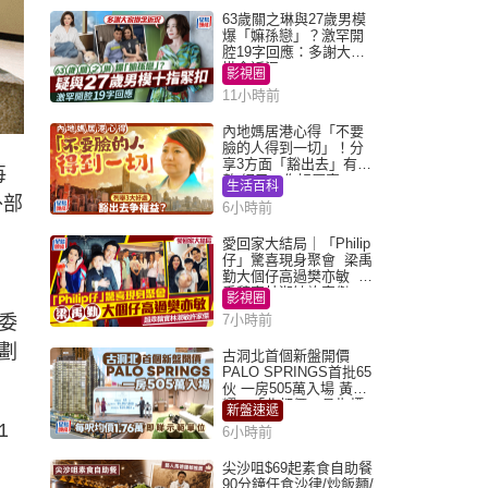
63歲關之琳與27歲男模
爆「嫲孫戀」？激罕開
腔19字回應：多謝大家
掛念近況
影視圈
11小時前
內地媽居港心得「不要
臉的人得到一切」！分
享3方面「豁出去」有著
每
數 網民：你好厲害
生活百科
外部
6小時前
愛回家大結局｜「Philip
仔」驚喜現身聚會 梁禹
勤大個仔高過樊亦敏 超
乖黐實林淑敏許家傑
影視圈
委
7小時前
劃
古洞北首個新盤開價
PALO SPRINGS首批65
伙 一房505萬入場 黃光
耀：「北都價」具指標
新盤速遞
作用
1
6小時前
尖沙咀$69起素食自助餐
90分鐘任食沙律/炒飯麵/