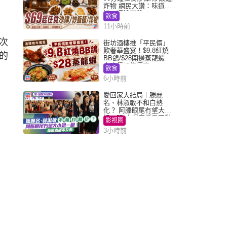
炸物 網民大讚：味道
好，環境闊落
飲食
11小時前
次
街坊酒樓推「平民價」
歎奢華盛宴！$9.8紅燒
的
BB鴿/$28開邊蒸龍蝦 3
大晚餐超值優惠
飲食
6小時前
愛回家大結局｜滕麗
名、林淑敏不和白熱
化？ 阿滕眼尾冇望大小
姐一眼 商場直播零互動
影視圈
3小時前