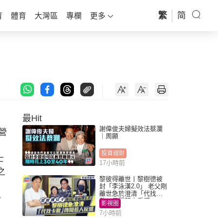
繁
简
育
體育
大灣區
專欄
更多
最Hit
謝偉俊夫婦擬效法蔡瀾
營
｜周顯
投資理財
士
17小時前
之
黎彼得離世丨黎樹德被
封「李泳漢2.0」 老父剛
離世急於澄清「代找卡
。
數」傳聞惹人反感
影視圈
7小時前