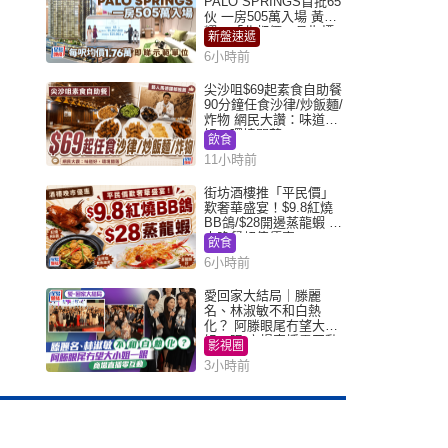
PALO SPRINGS首批65
伙 一房505萬入場 黃光
耀：「北都價」具指標
新盤速遞
作用
6小時前
尖沙咀$69起素食自助餐
90分鐘任食沙律/炒飯麵/
炸物 網民大讚：味道
好，環境闊落
飲食
11小時前
街坊酒樓推「平民價」
歎奢華盛宴！$9.8紅燒
BB鴿/$28開邊蒸龍蝦 3
大晚餐超值優惠
飲食
6小時前
愛回家大結局｜滕麗
名、林淑敏不和白熱
化？ 阿滕眼尾冇望大小
姐一眼 商場直播零互動
影視圈
3小時前