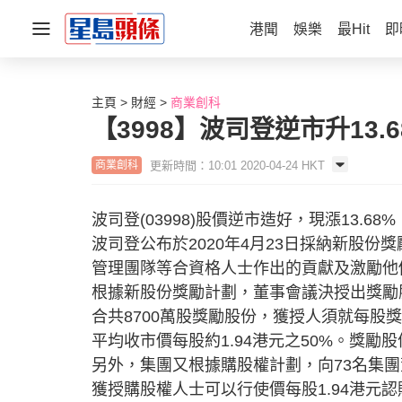
港聞
娛樂
最Hit
即
主頁
財經
商業創科
【3998】波司登逆市升13.
更新時間：10:01 2020-04-24 HKT
商業創科
波司登(03998)股價逆市造好，現漲13.68
波司登公布於2020年4月23日採納新股
管理團隊等合資格人士作出的貢獻及激勵他
根據新股份獎勵計劃，董事會議決授出獎勵
合共8700萬股獎勵股份，獲授人須就每股獎
平均收市價每股約1.94港元之50%。獎勵股
另外，集團又根據購股權計劃，向73名集團
獲授購股權人士可以行使價每股1.94港元