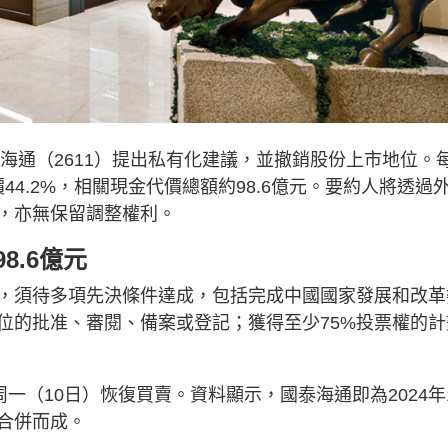
泰海通（2611）提出私有化建議，並撤銷股份上市地位。
44.2%，相關現金代價總額約98.6億元。要約人將透過
，亦無保留調整權利。
8.6億元
，須待多項先決條件達成，包括完成中國國家發展和改革
位的批准、審閱、備案或登記；獲得至少75%投票權的計
一（10日）恢復買賣。資料顯示，國泰海通即為2024年
合併而成。