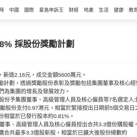
時
中國
國際
星島申訴王
財經
地產
生活
健康
教
68% 採股份獎勵計劃
%，新造2.16元，成交金額5600萬元。
份獎勵計劃，透過獎勵股份表彰及獎勵包括集團董事及核心經
們為集團的增長及發展效力。
股份予集團董事、高級管理人員及核心僱員等7名選定人
勵股份支付0.97港元，相當於緊接授出日期前5個交易日
份相當於已發行股本約0.81%。
董事、高級管理人員及核心僱員授出合共3.3億份購股權
認購合共最多3.3億股新股，相當於已擴大後股份總數約