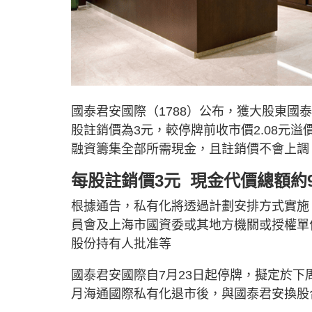
國泰君安國際（1788）公布，獲大股東國
股註銷價為3元，較停牌前收市價2.08元溢價
融資籌集全部所需現金，且註銷價不會上調
每股註銷價3元 現金代價總額約9
根據通告，私有化將透過計劃安排方式實施
員會及上海市國資委或其地方機關或授權單
股份持有人批准等
國泰君安國際自7月23日起停牌，擬定於下周
月海通國際私有化退市後，與國泰君安換股