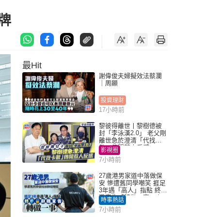
牌
最Hit
謝偉俊夫婦擬效法蔡瀾
｜周顯
投資理財
17小時前
黎彼得離世丨黎樹德被
封「李泳漢2.0」 老父剛
離世急於澄清「代找卡
數」傳聞惹人反感
影視圈
7小時前
27歲港男家道中落做保
安 慘遭舊同學嘲笑 捱足
3年遇「高人」指點 終辭
職宣告「轉做一事」｜
時事熱話
Juicy叮
7小時前