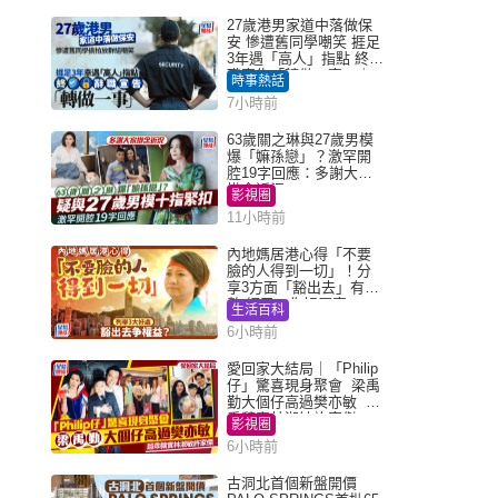
27歲港男家道中落做保
安 慘遭舊同學嘲笑 捱足
3年遇「高人」指點 終辭
職宣告「轉做一事」｜
時事熱話
Juicy叮
7小時前
63歲關之琳與27歲男模
爆「嫲孫戀」？激罕開
腔19字回應：多謝大家
掛念近況
影視圈
11小時前
內地媽居港心得「不要
臉的人得到一切」！分
享3方面「豁出去」有著
數 網民：你好厲害
生活百科
6小時前
愛回家大結局｜「Philip
仔」驚喜現身聚會 梁禹
勤大個仔高過樊亦敏 超
乖黐實林淑敏許家傑
影視圈
6小時前
古洞北首個新盤開價