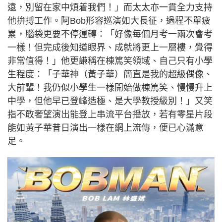
遠，別留在家中煩着我們！」而太太亦一貫全力支持
他拚搏工作。阿Bob形容巡演如大長征，過程不單疲
累，腦袋更要不停運轉：「好像每個月考一兩次會考
一樣！但完成後知道眼界、成就將更上一層樓，覺得
非常值得！」他更謙稱在棟篤笑領域、自己只有小學
生程度：「子華神（黃子華）簡直是我的超級偶像、
大前輩！我仍似小學生一樣開始做棟篤笑、慢慢升上
中學，但他早已登峰造極、是大學教授級別！」又笑
指不敢奢望演出能登上串流平台播放，若有零星片段
能如黃子華昔日演出一樣在網上流傳，便已心滿意
足。