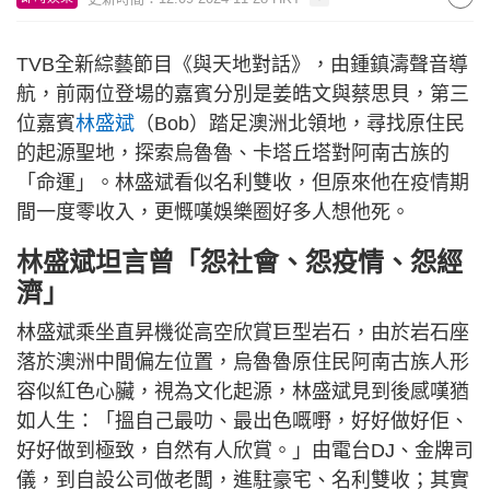
TVB全新綜藝節目《與天地對話》，由鍾鎮濤聲音導
航，前兩位登場的嘉賓分別是姜皓文與蔡思貝，第三
位嘉賓
林盛斌
（Bob）踏足澳洲北領地，尋找原住民
的起源聖地，探索烏魯魯、卡塔丘塔對阿南古族的
「命運」。林盛斌看似名利雙收，但原來他在疫情期
間一度零收入，更慨嘆娛樂圈好多人想他死。
林盛斌坦言曾「怨社會、怨疫情、怨經
濟」
林盛斌乘坐直昇機從高空欣賞巨型岩石，由於岩石座
落於澳洲中間偏左位置，烏魯魯原住民阿南古族人形
容似紅色心臟，視為文化起源，林盛斌見到後感嘆猶
如人生：「搵自己最叻、最出色嘅嘢，好好做好佢、
好好做到極致，自然有人欣賞。」由電台DJ、金牌司
儀，到自設公司做老闆，進駐豪宅、名利雙收；其實