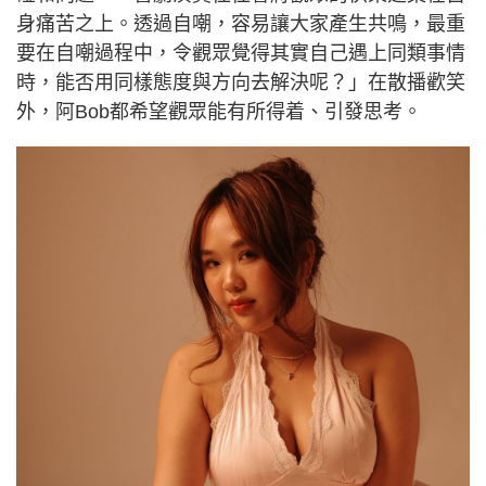
身痛苦之上。透過自嘲，容易讓大家產生共鳴，最重
要在自嘲過程中，令觀眾覺得其實自己遇上同類事情
時，能否用同樣態度與方向去解決呢？」在散播歡笑
外，阿Bob都希望觀眾能有所得着、引發思考。