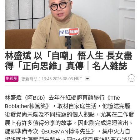
Loaded
:
Unmute
5.24%
林盛斌 以「自嘲」悟人生 長女盡
得「正向思維」真傳｜名人雜誌
更新時間：13:45 2026-08-03 HKT
影視圈
林盛斌（阿Bob）去年在紅磡體育館舉行《The
Bobfather棟篤笑》，取材自家庭生活，他憶述完騷
後發覺尚未觸及不同議題的個人觀點，尤其在工作發
展上有許多值得分享的故事，因此剛完成巡迴演出、
旋即準備今次《BOBMAN搏命先生》，集中火力自
揭娛圈生涯奮鬥辛酸史。阿Bob接受專訪時罕有談起