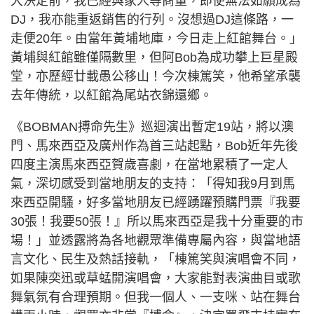
大決定前，我已經與家人等商量，即使無法如願成為
DJ，我亦能重返銷售的行列。沒想過DJ這條路，一
走便20年。由當年黃埔地庫，今日走上紅館舞台。」
黃埔與紅館雖僅隔數里，但阿Bob為成功攀上巨星殿
堂，亦歷經廿載愚公移山！今次棟篤笑，他希望承襲
去年傳統，以紅館為尾站衣錦還鄉。
《BOBMAN搏命先生》巡迴演出暫定19站，將以澳
門、馬來西亞及廣州作為首三站起點，Bob近年先後
四度主演馬來西亞賀歲喜劇，在當地累積了一定人
氣，深切感受到當地朋友的支持：「得知我9月到馬
來西亞開騷，好多當地朋友已經踴躍預購門票『我要
30張！我要50張！』所以馬來西亞是我十分重要的市
場！」並透露將為各地觀眾準備專屬內容，與當地語
言文化、民生及熱話接軌，「棟篤笑與演唱會不同，
如果陳奕迅或草蜢開演唱會，大家能對表演曲目或歌
舞氣氛有合理預期。但我一個人、一支咪、站在舞台