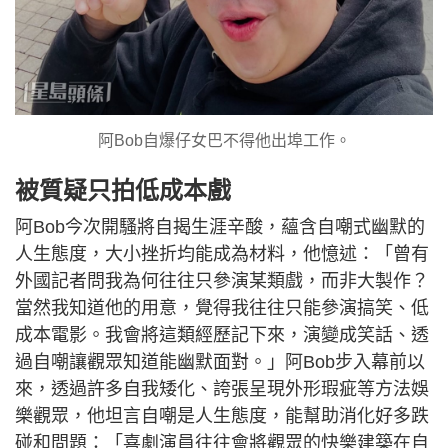
阿Bob自爆仔女巴不得他出埠工作。
被質疑只拍低成本戲
阿Bob今次開騷將自揭生涯辛酸，蘊含自嘲式幽默的
人生態度，大小挫折均能成為材料，他憶述：「曾有
外國記者問我為何往往只參演某類戲，而非大製作？
當然我知道他的用意，覺得我往往只能參演搞笑、低
成本電影。我會將這類經歷記下來，演變成笑話、透
過自嘲讓觀眾知道能幽默面對。」阿Bob步入幕前以
來，透過許多自我矮化、誇張呈現外形瑕疵等方法娛
樂觀眾，他坦言自嘲是人生態度，能幫助消化好多跌
碰和問題：「喜劇演員往往會將觀眾的快樂建築在自