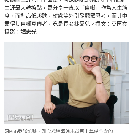
生涯最大轉捩點，更分享一直以「自嘲」作為人生態
度、面對高低起跌，望歡笑外引發觀眾思考，而其中
盡得其自嘲真傳者，竟是長女林霏兒。撰文：莫匡堯
攝影：譚志光
阿Bob乘勝追擊，剛完成巡迴演出就馬上準備今次的