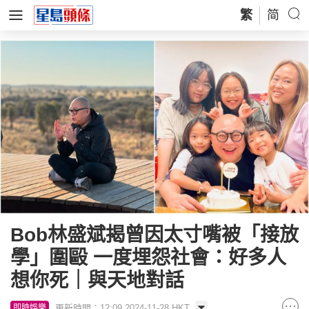
繁
简
Bob林盛斌揭曾因太寸嘴被「接放
學」圍毆 一度埋怨社會：好多人
想你死｜與天地對話
更新時間：12:09 2024-11-28 HKT
即時娛樂