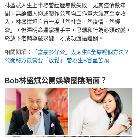
林盛斌人生上半場曾經歷無數失敗，尤其疫情數年
間，無論個人抑或製作公司均工作量大減甚至零收
入，林盛斌坦言曾一度「怨社會、怨疫情、怨經
濟」，但深明命運掌握手中，思想和行為必須改變，
終放下老闆尊嚴求變，才成功渡過難關。
相關閱讀：
「富豪多仔公」太太生B全靠呢個方法？
公開秘方最緊要「放鬆」 曾為生B嘗盡苦頭
Bob林盛斌公開娛樂圈陰暗面？