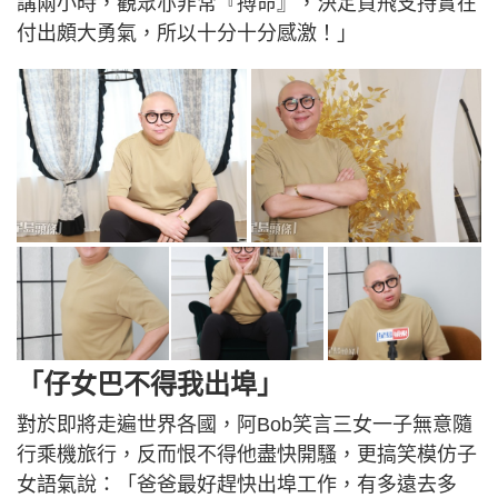
講兩小時，觀眾亦非常『搏命』，決定買飛支持實在
付出頗大勇氣，所以十分十分感激！」
「仔女巴不得我出埠」
對於即將走遍世界各國，阿Bob笑言三女一子無意隨
行乘機旅行，反而恨不得他盡快開騷，更搞笑模仿子
女語氣說：「爸爸最好趕快出埠工作，有多遠去多