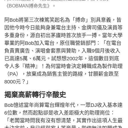
《BOBMAN搏命先生》。
阿Bob將第三次棟篤笑起名為「搏命」別具意義，皆
因他今時今日能夠身兼電台主持、金牌司儀及演員等
多重身份，源自初出茅廬時首次放手一搏。當年大學
畢業的阿Bob加入電台，原任職營銷部門：「在電台
負責賣廣告、演唱會套票與贊助，入職9個月後收入
已高達5萬、6萬元。試想想2002年，這個數目到底
令人多『精神』！為何當時會決定轉職成為製作助理
（PA），放棄成為銷售主管的路線，甘願薪金跌至
8000元？」
揭棄高薪轉行辛酸史
Bob憶述當年尚算電台輝煌年代，一眾DJ收入基本達
6位數，然而起點卻是收入差距極大的助理崗位：
「老闆當時問我有沒有想清楚，其實作出這項人生最