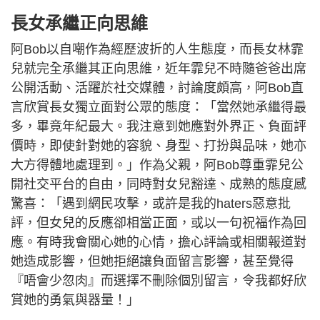
長女承繼正向思維
阿Bob以自嘲作為經歷波折的人生態度，而長女林霏
兒就完全承繼其正向思維，近年霏兒不時隨爸爸出席
公開活動、活躍於社交媒體，討論度頗高，阿Bob直
言欣賞長女獨立面對公眾的態度：「當然她承繼得最
多，畢竟年紀最大。我注意到她應對外界正、負面評
價時，即使針對她的容貌、身型、打扮與品味，她亦
大方得體地處理到。」作為父親，阿Bob尊重霏兒公
開社交平台的自由，同時對女兒豁達、成熟的態度感
驚喜：「遇到網民攻擊，或許是我的haters惡意批
評，但女兒的反應卻相當正面，或以一句祝福作為回
應。有時我會關心她的心情，擔心評論或相關報道對
她造成影響，但她拒絕讓負面留言影響，甚至覺得
『唔會少忽肉』而選擇不刪除個別留言，令我都好欣
賞她的勇氣與器量！」