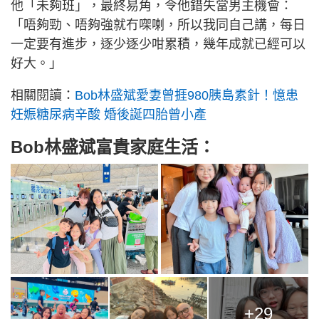
他「未夠班」，最終易角，令他錯失當男主機會：
「唔夠勁、唔夠強就冇㗎喇，所以我同自己講，每日
一定要有進步，逐少逐少咁累積，幾年成就已經可以
好大。」
相關閱讀：
Bob林盛斌愛妻曾捱980胰島素針！憶患
妊娠糖尿病辛酸 婚後誕四胎曾小產
Bob林盛斌富貴家庭生活：
+29