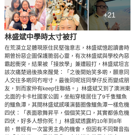
+21
林盛斌中學時太寸被打
在荒漠立足體現原住民堅強意志，林盛斌憶起讀書時
期曾扮惡企圖保護脆弱心靈，有次林盛斌與學校內惡
霸起衝突，結果被「接放學」兼遭毆打，林盛斌坦言
該次痛楚過後換來醒覺：「之後開始笑多啲，願意同
人交往多啲同冇咁寸，最後同呢班同學仔反而變成朋
友，到而家仲有keep住聯絡。」林盛斌又到了澳洲東
北面的卡卡杜國家公園，坐船穿梭居住了9千隻鱷魚
的鱷魚潭，其間林盛斌感嘆演藝圈像鱷魚潭一樣危機
四伏：「表面歌舞昇平，個個笑笑口，其實都係危機
四伏，好多人想你死！」林盛斌透露約10年到8年
前，曾經有一次當男主角的機會，但因有不同聲音指