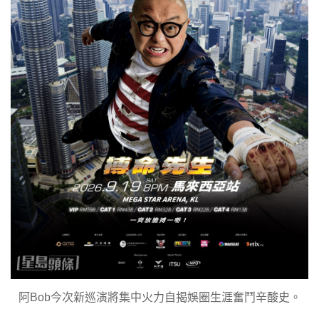
阿Bob今次新巡演將集中火力自揭娛圈生涯奮鬥辛酸史。