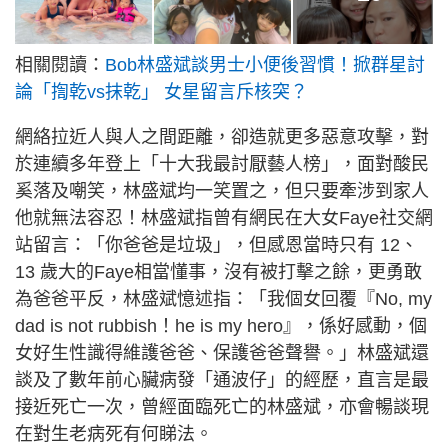
相關閱讀：
Bob林盛斌談男士小便後習慣！掀群星討
論「揈乾vs抹乾」 女星留言斥核突？
網絡拉近人與人之間距離，卻造就更多惡意攻擊，對
於連續多年登上「十大我最討厭藝人榜」，面對酸民
奚落及嘲笑，林盛斌均一笑置之，但只要牽涉到家人
他就無法容忍！林盛斌指曾有網民在大女Faye社交網
站留言：「你爸爸是垃圾」，但感恩當時只有 12、
13 歲大的Faye相當懂事，沒有被打擊之餘，更勇敢
為爸爸平反，林盛斌憶述指：「我個女回覆『No, my
dad is not rubbish！he is my hero』，係好感動，個
女好生性識得維護爸爸、保護爸爸聲譽。」林盛斌還
談及了數年前心臟病發「通波仔」的經歷，直言是最
接近死亡一次，曾經面臨死亡的林盛斌，亦會暢談現
在對生老病死有何睇法。