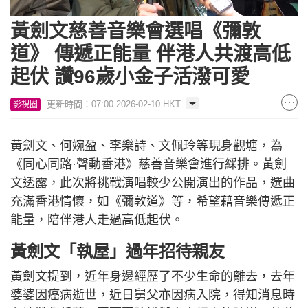
Loaded
:
Unmute
8.77%
黃劍文慈善音樂會選唱《彌敦
道》 傳遞正能量 伴港人共渡高低
起伏 讚96歲小金子活潑可愛
更新時間：07:00 2026-02-10 HKT
影視圈
黃劍文、何婉盈、李樂詩、文佩玲等現身觀塘，為
《同心同路·聲動香港》慈善音樂會進行綵排。黃劍
文透露，此次將挑戰演唱較少公開演出的作品，選曲
充滿香港情懷，如《彌敦道》等，希望藉音樂傳遞正
能量，陪伴港人走過高低起伏。
黃劍文「執屋」過年招待親友
黃劍文提到，近年身邊經歷了不少生命的離去，去年
婆婆因癌病逝世，近日舅父亦因病入院，得知消息時