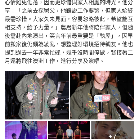
心情難免低落，因而更珍惜與家人相處的時光。他分
享：「之前去探舅父，他雖說工作要緊，但家人始終
最需珍惜。大家久未見面，容易忽略彼此，希望能互
相支持，給予力量。」農曆新年他將陪伴家人，但隨
後需赴內地演出，笑言年前最重要是「執屋」，因早
前搬家後仍頗為凌亂，想整理好環境招待親友。他也
提到過去一年非常忙碌，幾乎沒時間停歇，緊接著二
月還將飛往澳洲工作，進行分享及演唱。
+7