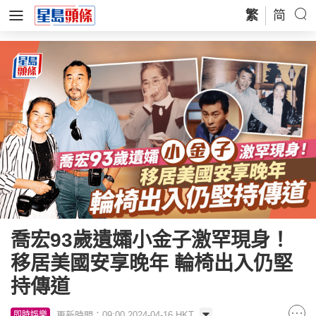
繁
简
喬宏93歲遺孀小金子激罕現身！
移居美國安享晚年 輪椅出入仍堅
持傳道
更新時間：09:00 2024-04-16 HKT
即時娛樂