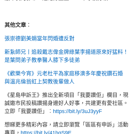
其他文章
：
張崇德劉美娟當年閃婚遭反對
新紥師兄丨追殺戴志偉金牌綠葉李揚道原來好猛料！
是葉問弟子教拳醫人膝下多徒弟
《歡樂今宵》元老杜平為家庭移澳多年慶祝鑽石婚
與溫兆倫翁虹上契教後輩做人
《星島申訴王》推出全新項目「我要讚佢」欄目，現
誠邀市民投稿讚揚身邊好人好事，共建更有愛社區。
立即「我要讚佢」︰
https://bit.ly/3uJ3yyF
想睇更多精彩內容，請立即瀏覽「區區有申訴」活動
專頁，
https://bit.ly/41hgS9E