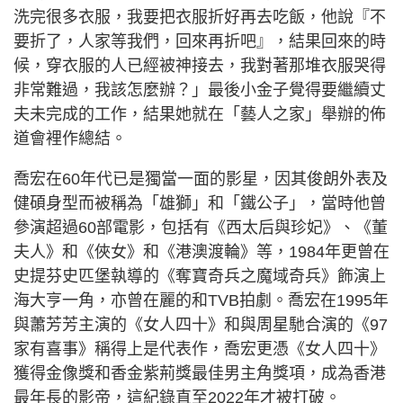
洗完很多衣服，我要把衣服折好再去吃飯，他說『不
要折了，人家等我們，回來再折吧』，結果回來的時
候，穿衣服的人已經被神接去，我對著那堆衣服哭得
非常難過，我該怎麼辦？」最後小金子覺得要繼續丈
夫未完成的工作，結果她就在「藝人之家」舉辦的佈
道會裡作總結。
喬宏在60年代已是獨當一面的影星，因其俊朗外表及
健碩身型而被稱為「雄獅」和「鐵公子」，當時他曾
參演超過60部電影，包括有《西太后與珍妃》、《董
夫人》和《俠女》和《港澳渡輪》等，1984年更曾在
史提芬史匹堡執導的《奪寶奇兵之魔域奇兵》飾演上
海大亨一角，亦曾在麗的和TVB拍劇。喬宏在1995年
與蕭芳芳主演的《女人四十》和與周星馳合演的《97
家有喜事》稱得上是代表作，喬宏更憑《女人四十》
獲得金像獎和香金紫荊獎最佳男主角獎項，成為香港
最年長的影帝，這紀錄直至2022年才被打破。