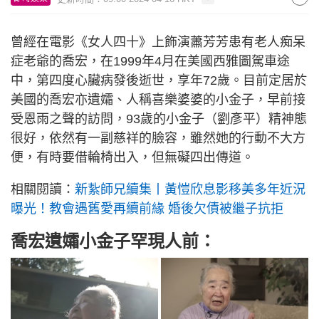
曾經在電影《女人四十》上飾演蕭芳芳患有老人痴呆
症老爺的喬宏，在1999年4月在美國西雅圖駕車途
中，第四度心臟病發後逝世，享年72歲。目前定居於
美國的喬宏亦遺孀、人稱喜樂婆婆的小金子，早前接
受恩雨之聲的訪問，93歲的小金子（劉彥平）精神態
很好，依然有一副慈祥的臉容，雖然她的行動不大方
便，有時要借輪椅出入，但無礙四出傳道。
相關閱讀：
新紥師兄續集丨黃愷欣息影移美多年近況
曝光！教會遇舊愛再續前緣 婚後欠債被繼子抗拒
喬宏遺孀小金子罕現人前：