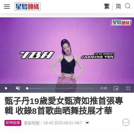
繁
简
Remaining
-
3:18
Loaded
:
Play
Unmute
Picture-
Full
20.80%
in-
Picture
Time
甄子丹19歲愛女甄濟如推首張專
輯 收錄8首歌曲晒舞技展才華
更新時間：18:43 2023-09-01 HKT
即時娛樂