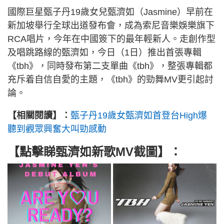
國際巨星甄子丹19歲女兒甄濟如（Jasmine）早前在
新加坡舉行全球出道發布會，成為索尼音樂娛樂旗下
RCA唱片，今年在中國簽下的最年輕新人。走創作型
及唱跳路線的甄濟如，今日（1日）推出首張專輯
《tbh》，同時發布第二支單曲《tbh》，整張專輯都
充斥着自信自愛的主題，《tbh》的勁舞MV更引起討
論。
【相關閱讀】：
甄子丹19歲女甄濟如首登台High爆
聽到觀眾興奮大叫勁感動
【點擊睇甄濟如新歌MV截圖】：