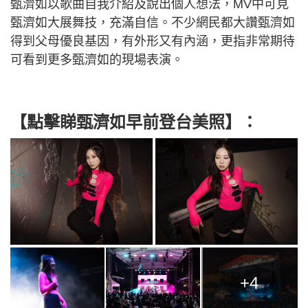
甄濟如以歌曲自我介紹及說出個人想法，MV中可見
甄濟如大展舞技，充滿自信。不少網民都大讚甄濟如
得到父母優良基因，有外形又有內涵，更指非常期待
可看到更多甄濟如的現場表演。
【點擊睇甄濟如早前登台美照】：
+4