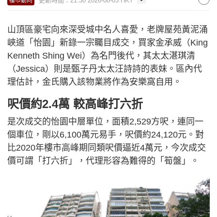
更新時間：21:30 2026-08-03 HKT
樓市動向
山頂區豪宅向來深受城中名人喜愛，老牌屋苑黃泥涌
峽道「怡園」新錄一宗矚目成交，買家金承威（King
Kenneth Shing Wei）為名門後代，其太太湛琪清
（Jessica）則是甄子丹太太汪詩詩的表妹。區內代
理估計，金氏購入該物業將作為安樂窩自用。
呎價約2.4萬 較高峰打六折
是次成交的怡園中層單位，面積2,529方呎，連同一
個車位，剛以6,100萬元易手，呎價約24,120元。對
比2020年樓市高峰期同類呎價逼近4萬元，今次成交
價可謂「打六折」，代理形容為難得的「筍盤」。