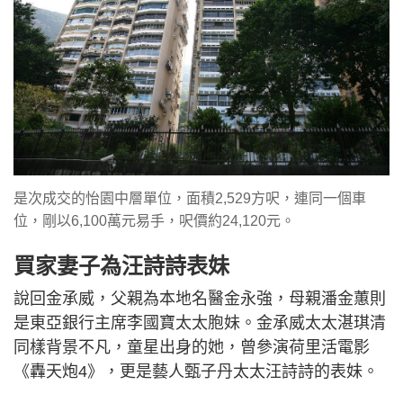
是次成交的怡園中層單位，面積2,529方呎，連同一個車
位，剛以6,100萬元易手，呎價約24,120元。
買家妻子為汪詩詩表妹
說回金承威，父親為本地名醫金永強，母親潘金蕙則
是東亞銀行主席李國寶太太胞妹。金承威太太湛琪清
同樣背景不凡，童星出身的她，曾參演荷里活電影
《轟天炮4》，更是藝人甄子丹太太汪詩詩的表妹。