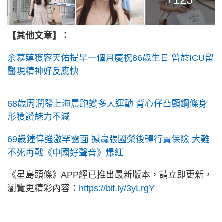
【其他文章】：
余慕蓮獲容天佑提早一個月慶祝86歲生日 曾於ICU留
醫現精神好反應快
68歲周潤發上海晨跑變多人運動 背心仔凸顯鋼條身
形獲讚魅力不減
69歲鍾偉強激罕露面 撼贏張國榮後轉行賣保險 大難
不死再戰《中國好聲音》爆紅
《星島頭條》APP經已推出最新版本，請立即更新，
瀏覽更精彩內容：
https://bit.ly/3yLrgY