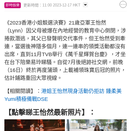
更新時間：11:00 2023-12-17 HKT
即時娛樂
《2023香港小姐競選決賽》21歲亞軍王怡然
（Lynn）因父母被爆在內地經營的教育中心倒閉，涉
捲款潛逃，其父已發聲明交代事件，但王怡然受到牽
連，當選後神隱多個月，連一連串的領獎活動都沒有
出席，直到11月TVB舉行《萬千星輝賀台慶》，才坐
在台下陪樂易玲睇騷。自從7月後絕跡社交網，前晚
（16日）終於再度蒲頭，上載補領珠寶后冠的照片，
估計鋪路重回大眾視線。
【相關閱讀】：
港姐王怡然現身活動仍拒訪 鍾柔美
Yumi積極備戰DSE
【點擊睇王怡然最新照片】：