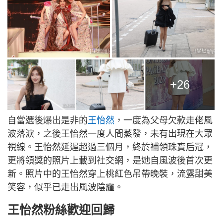
+26
自當選後爆出是非的
王怡然
，一度為父母欠款走佬風
波落淚，之後王怡然一度人間蒸發，未有出現在大眾
視線。王怡然延遲超過三個月，終於補領珠寶后冠，
更將領獎的照片上載到社交網，是她自風波後首次更
新。照片中的王怡然穿上桃紅色吊帶晚裝，流露甜美
笑容，似乎已走出風波陰霾。
王怡然粉絲歡迎回歸