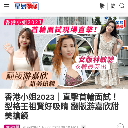
繁
简
香港小姐2023｜直擊首輪面試！
型格王祖賢好吸睛 翻版游嘉欣甜
美搶鏡
更新時間：10:22 2023-06-10 HKT
即時娛樂