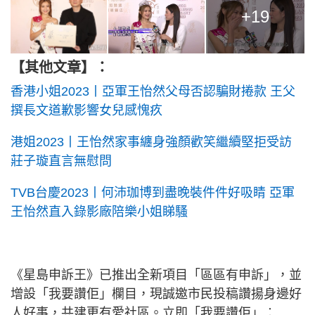
+19
【其他文章】：
香港小姐2023丨亞軍王怡然父母否認騙財捲款 王父
撰長文道歉影響女兒感愧疚
港姐2023丨王怡然家事纏身強顏歡笑繼續堅拒受訪
莊子璇直言無慰問
TVB台慶2023丨何沛珈博到盡晚裝件件好吸睛 亞軍
王怡然直入錄影廠陪樂小姐睇騷
《星島申訴王》已推出全新項目「區區有申訴」，並
增設「我要讚佢」欄目，現誠邀市民投稿讚揚身邊好
人好事，共建更有愛社區。立即「我要讚佢」︰