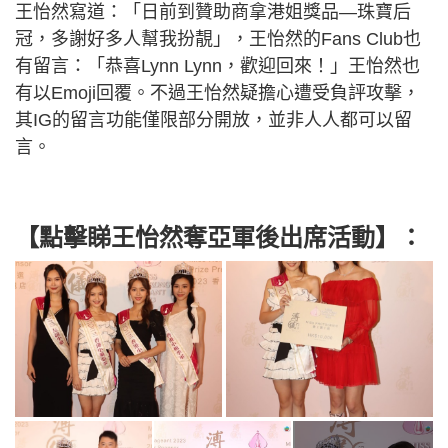
王怡然寫道：「日前到贊助商拿港姐獎品—珠寶后
冠，多謝好多人幫我扮靚」，王怡然的Fans Club也
有留言：「恭喜Lynn Lynn，歡迎回來！」王怡然也
有以Emoji回覆。不過王怡然疑擔心遭受負評攻擊，
其IG的留言功能僅限部分開放，並非人人都可以留
言。
【點擊睇王怡然奪亞軍後出席活動】：