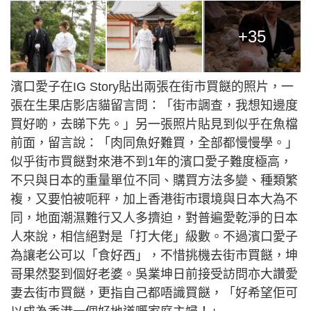
+35
濱口愛子在IG Story貼出兩張在街市買餸的照片，一
張在生果店影店貓留言問：「街市調查，我想知邊度
買好啲，去睇下先。」另一張照片貼見到似乎在魚檔
前面，留言說：「肉同魚好難買，全部都慢慢學。」
似乎街市買餸對來港不到1年的濱口愛子難度極高，
不只與日本的重量單位不同、購買方法多變、種類繁
複，又要怕被呃秤，加上香港街市環境與日本大為不
同，地面潮濕難行又人多擠迫，對普遍愛乾淨的日本
人來說，相信絕對是「打大佬」級數。不過濱口愛子
為讓老公可以「食好西」，不惜挑機去街市買餸，坤
哥果然娶到個好老婆。吳業坤日前接受訪問亦大讚愛
妻去街市買餸，更指自己都唔識買餸，「好希望佢可