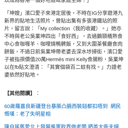
以成為香港一個好地道嘅家庭主婦！」
「坤嫂」濱口愛子來港定居後，不時在IG分享遊港九
新界的貼地生活照片，曾貼出集有多張港鐵站的照
片，留言說：「My collection（我的收藏）。」她亦
不時與老公吳業坤四出「食好西」，去過鵝頸橋熟食
中心食咖喱羊、咖哩燒鴨髀飯，又到大圍茶餐廳食肉
餅飯，不過日前吳業坤帶老婆去深水埗掃街，濱口愛
子被指孭價值20萬Hermès mini Kelly食腸粉，吳業坤
以在fb貼文澄清：「其實個袋百二蚊有找。」力證老
婆依然好貼地。
【其他閱讀】
：
60歲羅嘉良新疆登台暴脹凸腩西裝鈕都扣唔到 網民
慨嘆：老了失明星相
陳自瑤舊愛北上發展進軍飲界做老闆 晒姜大衛夫婦