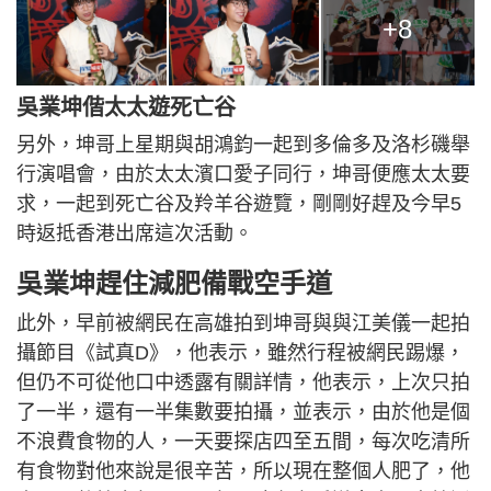
+8
吳業坤偕太太遊死亡谷
另外，坤哥上星期與胡鴻鈞一起到多倫多及洛杉磯舉
行演唱會，由於太太濱口愛子同行，坤哥便應太太要
求，一起到死亡谷及羚羊谷遊覽，剛剛好趕及今早5
時返抵香港出席這次活動。
吳業坤趕住減肥備戰空手道
此外，早前被網民在高雄拍到坤哥與與江美儀一起拍
攝節目《試真D》，他表示，雖然行程被網民踢爆，
但仍不可從他口中透露有關詳情，他表示，上次只拍
了一半，還有一半集數要拍攝，並表示，由於他是個
不浪費食物的人，一天要探店四至五間，每次吃清所
有食物對他來說是很辛苦，所以現在整個人肥了，他