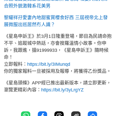
合照外貌激韓系花美男
黎耀祥孖愛妻內地甜蜜賞櫻食好西 三屆視帝北上發
展微服出巡居然冇人識？
《星島申訴王》於3月1日隆重登場，節目為民請命抱
不平、追蹤城中熱話，亦會搜羅溫情小故事。你申
訴，我跟進，搵91999933，《星島申訴王》隨時候
命！
立即報料：
https://bit.ly/3IMunqd
你的獨家報料一旦被採用及報導，將獲得乙份獎品。
《星島頭條》APP經已推出最新版本，請立即更新，
瀏覽更精彩內容：
https://bit.ly/3yLrgYZ