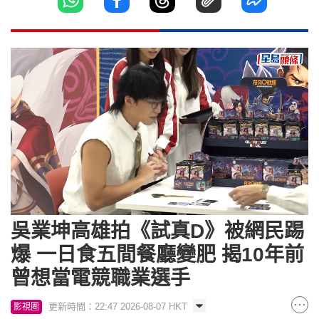
Loaded
:
Unmute
13.12%
吳業坤高雄拍《試真D》被網民踢
爆 一日食五間餐廳變肥 揭10年前
曾想當電競職業選手
更新時間：22:47 2026-08-07 HKT
影視圈