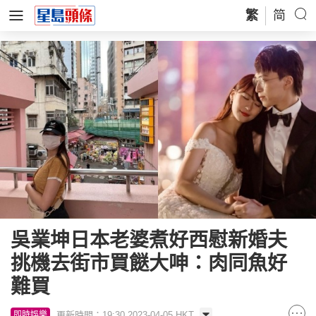
繁
简
吳業坤日本老婆煮好西慰新婚夫
挑機去街市買餸大呻：肉同魚好
難買
更新時間：19:30 2023-04-05 HKT
即時娛樂