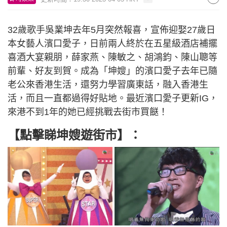
32歲歌手吳業坤去年5月突然報喜，宣佈迎娶27歲日
本女藝人濱口愛子，日前兩人終於在五星級酒店補擺
喜酒大宴親朋，薛家燕、陳敏之、胡鴻鈞、陳山聰等
前輩、好友到賀。成為「坤嫂」的濱口愛子去年已隨
老公來香港生活，還努力學習廣東話，融入香港生
活，而且一直都過得好貼地。最近濱口愛子更新IG，
來港不到1年的她已經挑戰去街市買餸！
【點擊睇坤嫂遊街市】：