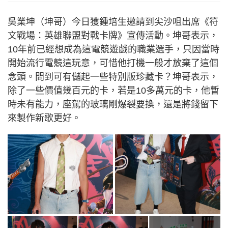
吳業坤（坤哥）今日獲鍾培生邀請到尖沙咀出席《符
文戰場：英雄聯盟對戰卡牌》宣傳活動。坤哥表示，
10年前已經想成為這電競遊戲的職業選手，只因當時
開始流行電競這玩意，可惜他打機一般才放棄了這個
念頭。問到可有儲起一些特別版珍藏卡？坤哥表示，
除了一些價值幾百元的卡，若是10多萬元的卡，他暫
時未有能力，座駕的玻璃剛爆裂要換，還是將錢留下
來製作新歌更好。