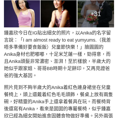
+31
鍾嘉欣今日在IG貼出細女的照片，以Anika的名字留
言說：「I am almost ready to eat yumyums.（我差
唔多準備好要食飯飯）兒童節快樂！」臉圓圓的
Anika身材也肥嘟嘟，十足米芝蓮一樣，勁得意，而
且Anika頭髮非常濃密、澎湃！至於樣貌，半歲大的
她似乎跟家姐、哥哥BB時期十足餅印，又再見證爸
爸的強大基因。
照片見到不夠半歲大的Anika着紅色連身裙坐在兒童
餐椅上，頭上還戴着紅色毛毛頭飾，餐桌上放有兩隻
碗，好精靈的Anika手上還拿着餐具在玩。而餐椅背
後還寫有Anika，看來是囡囡的專屬餐椅，似乎鍾嘉
欣已經為細女開始進食固體食物做好準備。另外兩張