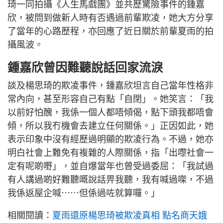
琦一同拍攝《人生馬戲團》並共歷驚險事件的鍾嘉
欣，被問到做新人時有否遇過前輩欺凌，她大方分享
了當年的心路歷程，亦回應了近日關於前輩夏雨的拍
攝風波。
鍾嘉欣曾因難聽說話回家流淚
談及楊思琦的欺凌事件，鍾嘉欣坦言自己當年性格非
常內向，甚至形容自己有點「自閉」。她笑言：「我
以前好怕醜，我係一個人都唔傾偈，點下頭我都唔會
傾，所以我冇機會去建立任何關係。」正因如此，她
表示印象中沒有經歷過明顯的欺凌行為。不過，她亦
明白社會上難免有複雜的人際關係，指「出嚟社會一
定有呢啲嘢」，並自爆當年也曾受過委屈：「我試過
有人講過啲好難聽嘅說話畀我聽，我有喊過㗎，不過
我係返屋企喊⋯⋯但係過咗就算囉。」
相關閱讀：
夏雨還原楊思琦被欺凌真相 點名商天娥