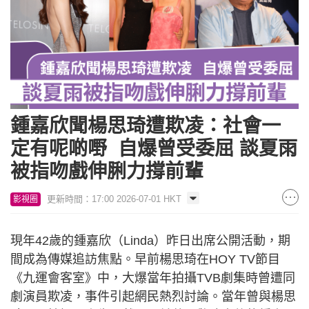
鍾嘉欣聞楊思琦遭欺凌：社會一
定有呢啲嘢 自爆曾受委屈 談夏雨
被指吻戲伸脷力撐前輩
更新時間：17:00 2026-07-01 HKT
影視圈
現年42歲的鍾嘉欣（Linda）昨日出席公開活動，期
間成為傳媒追訪焦點。早前楊思琦在HOY TV節目
《九運會客室》中，大爆當年拍攝TVB劇集時曾遭同
劇演員欺凌，事件引起網民熱烈討論。當年曾與楊思