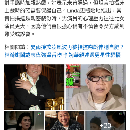
對手臨時加親熱戲，她表示未曾遇過，但坦言拍攝床
上戲時的確需要保護自己。Linda更體貼地指出，其
實拍攝這類親密戲份時，男演員的心理壓力往往比女
演員更大，因為他們會很擔心稍有不慎會令女方感到
難受或誤會。
相關閱讀：
夏雨捲欺凌風波再被指控吻戲伸脷自肥？
林漪娸鬧戴志偉強逼舌吻 李婉華親述遇男星性騷擾
+20