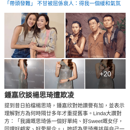
「帶頭發難」 不甘被屈係衰人：得我一個緩和氣氛
+20
鍾嘉欣談楊思琦遭欺凌
提到昔日拍檔楊思琦，鍾嘉欣對她讚譽有加，並表示
理解對方為何時隔廿多年才重提舊事。Linda大讚對
方：「我識嘅思琦係一個好單純、好Sweet嘅女仔，
同埋好顧家、好愛屋企。」她認為思琦應該與自己一