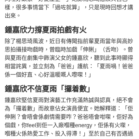
樣，很多事情當下「過咗就算」，只是現時回想才講
出來。
鍾嘉欣力撐夏雨拍戲有火
除了楊思琦風波，近日有傳聞指前輩夏雨當年與高妙
思拍攝接吻戲時，曾臨時加戲「伸脷」（舌吻）。曾
與夏雨在劇集中飾演父女的鍾嘉欣，聽到此事時顯得
相當詫異，並立刻為「爸爸」護航：「夏雨喎！爸爸
係一個好直、心好溫暖嘅人嚟㗎！」
鍾嘉欣不信夏雨「攞着數」
鍾嘉欣堅信夏雨對演藝工作充滿熱誠與認真，絕不會
為「攞着數」而故意佔女演員便宜。她解釋道：「佢
伸脷？會唔會係劇情需要咋？爸爸唔會咁㗎，佢好為
個戲，你feel到佢一入廠嗰種energy，佢係有火㗎，
嗰種火係熱愛工作、投入得滯！」至於自己有否遇過