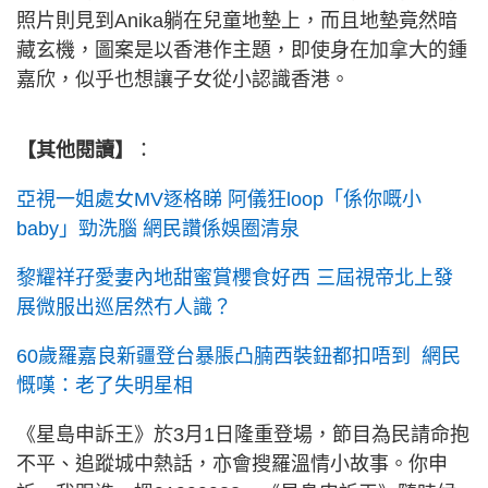
照片則見到Anika躺在兒童地墊上，而且地墊竟然暗
藏玄機，圖案是以香港作主題，即使身在加拿大的鍾
嘉欣，似乎也想讓子女從小認識香港。
【其他閱讀】
：
亞視一姐處女MV逐格睇 阿儀狂loop「係你嘅小
baby」勁洗腦 網民讚係娛圈清泉
黎耀祥孖愛妻內地甜蜜賞櫻食好西 三屆視帝北上發
展微服出巡居然冇人識？
60歲羅嘉良新疆登台暴脹凸腩西裝鈕都扣唔到 網民
慨嘆：老了失明星相
《星島申訴王》於3月1日隆重登場，節目為民請命抱
不平、追蹤城中熱話，亦會搜羅溫情小故事。你申