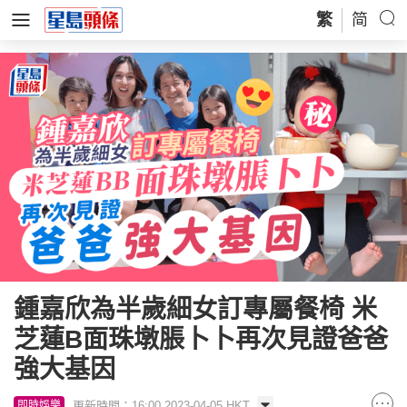
繁
简
鍾嘉欣為半歲細女訂專屬餐椅 米
芝蓮B面珠墩脹卜卜再次見證爸爸
強大基因
更新時間：16:00 2023-04-05 HKT
即時娛樂