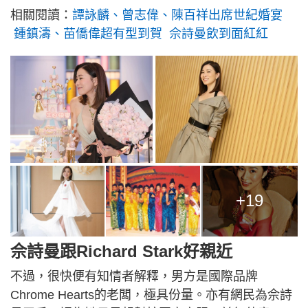
相關閱讀：
譚詠麟、曾志偉、陳百祥出席世紀婚宴
鍾鎮濤、苗僑偉超有型到賀 佘詩曼飲到面紅紅
+19
佘詩曼跟Richard Stark好親近
不過，很快便有知情者解釋，男方是國際品牌
Chrome Hearts的老闆，極具份量。亦有網民為佘詩