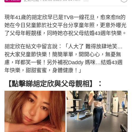
現年41歲的胡定欣早已是TVB一線花旦，愈來愈fit的
她在今日兒童節於社交平台分享童年照，更意外曝光
了父母年輕靚樣，同時她亦祝父母結婚43週年快樂。
胡定欣在帖文中留言說：「人大了 難得放肆地笑…
祝大家兒童節快樂！簡簡單單，開開心心，無憂無
慮，咩都笑一餐！另外補祝Daddy 媽咪…結婚43週
年快樂，甜甜蜜蜜，身體健康！」
【點擊睇胡定欣與父母靚相】：