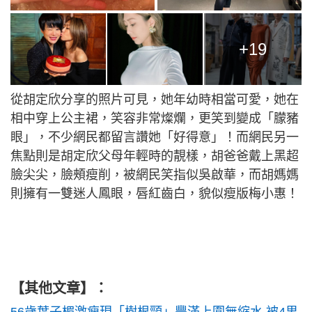
+19
從胡定欣分享的照片可見，她年幼時相當可愛，她在
相中穿上公主裙，笑容非常燦爛，更笑到變成「朦豬
眼」，不少網民都留言讚她「好得意」！而網民另一
焦點則是胡定欣父母年輕時的靚樣，胡爸爸戴上黑超
臉尖尖，臉頰瘦削，被網民笑指似吳啟華，而胡媽媽
則擁有一雙迷人鳳眼，唇紅齒白，貌似瘦版梅小惠！
【其他文章】：