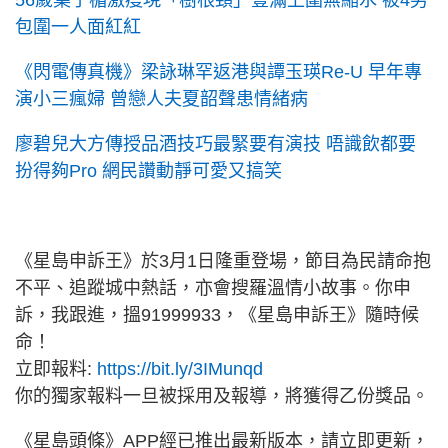
56歲葉子楣激瘦現「樹根頸」豐滿上圍無縮水 被4男
包圍一人面紅紅
《閃電傳真機》梁詠琳罕返港與譚玉瑛Re-U 早年專
演小三瘋婦 曾戀人夫夏韶聲患情緒病
廖碧兒大方傳授品酒技巧最緊要有演技 唔識飲都要
扮得夠Pro 網民讚動靜可愛又搞笑
《星島申訴王》於3月1日隆重登場，節目為民請命抱
不平、追蹤城中熱話，亦會搜羅溫情小故事。你申
訴，我跟進，搵91999933，《星島申訴王》隨時候
命！
立即報料:
https://bit.ly/3IMunqd
你的獨家報料一旦被採用及報導，將獲得乙份獎品。
《星島頭條》APP經已推出最新版本，請立即更新，