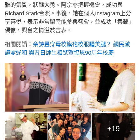
雅的氣質，狀態大勇。阿佘亦把握機會，成功與
Richard Stark合照。事後，她在個人Instagram上分
享喜悅，表示非常榮幸能參與盛會，並成功「集郵」
偶像，興奮之情溢於言表。
相關閱讀：
佘詩曼穿母校旗袍校服騷美腿？ 網民激
讚零違和 與昔日師生相聚賀協恩90周年校慶
+19