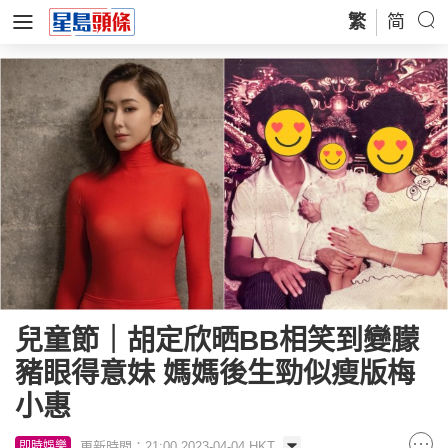
繁
简
兒童節｜胡定欣晒BB相笑到變朦
豬眼得意妹 媽媽後生勁似瘦版梅
小惠
更新時間：21:00 2023-04-04 HKT
即時娛樂