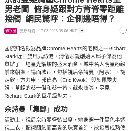
男老闆 俯身疑跟對方背脊零距離
接觸 網民驚呼：企側邊唔得？
更新時間：17:03 2026-08-06 HKT
影視圈
國際知名銀器品牌Chrome Hearts的老闆之一Richard
Stark近日旋風式訪港，溥儀眼鏡創始人邱子傑為他
舉辦了一場星光熠熠的盛大酒會。城中名人明星紛紛
前來朝聖，場面墟冚，包括視后佘詩曼（阿佘）、胡
定欣、方力申、郭偉亮（Eric Kwok）與葉佩雯夫
婦、草蜢的蔡一傑和蔡一智、蘇永康等，足見
Richard Stark的巨星級魅力。
佘詩曼「集郵」成功
活動上，視后佘詩曼盛裝出席，她身穿一件黑色半透
視上衣，配襯簡約而高貴的珠寶首飾，散發著成熟優