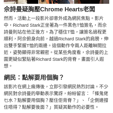
佘詩曼疑胸壓Chrome Hearts老闆
然而，活動上一段影片卻意外成為網民焦點。影片
中，Richard Stark正坐著為一件黑色T恤簽名，而佘
詩曼則站在他正後方。為了穩住T恤，讓簽名過程更
順利，阿佘俯身向前，越過Richard Stark的肩膀，伸
出雙手緊握T恤的兩邊。這個動作令兩人距離瞬間拉
近，姿勢顯得非常親密。從某些角度看，佘詩曼的上
圍更疑似緊貼著Richard Stark的背脊，畫面引人遐
想。
網民：點解要用個胸？
該影片在網上瘋傳後，立即引發網民熱烈討論。不少
網民對佘詩曼的舉動表示驚訝，紛紛留言：「條鬼佬
乜水？點解要用個胸？壓住佢背脊？」、「企側邊撐
住唔得？點解要後面？」質疑其動作的必要性。