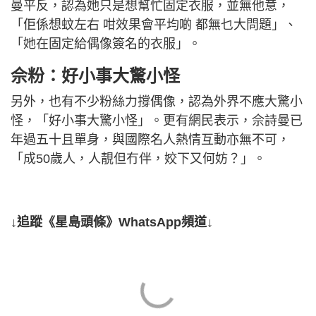
曼平反，認為她只是想幫忙固定衣服，並無他意，
「佢係想蚊左右 咁效果會平均啲 都無乜大問題」、
「她在固定給偶像簽名的衣服」。
佘粉：好小事大驚小怪
另外，也有不少粉絲力撐偶像，認為外界不應大驚小
怪，「好小事大驚小怪」。更有網民表示，佘詩曼已
年過五十且單身，與國際名人熱情互動亦無不可，
「成50歲人，人靚但冇伴，姣下又何妨？」。
↓追蹤《星島頭條》WhatsApp頻道↓