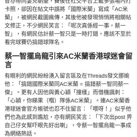
智亦帶同妻兒朝聖，賽後在社交平台上載多張場內打
卡照，卻因在帖文中誤將「國際米蘭」寫成「AC米
蘭」，被網民截圖瘋傳，其後他被發現悄悄將相關帖
文修正，不少網民笑言：「呢次真係經一事，蔡一
智」，有網民估計蔡一智只是一時打錯，應該不至於
看完球賽仍搞錯球隊名。
蔡一智擺烏龍引來AC米蘭香港球迷會留
言
有眼利的網民紛紛湧入留言區及在Threads發文挪揄
他：「搞錯國際米蘭同AC米蘭 = 搞錯蔡一智同蔡一
傑」。更有人因他與黃心穎「撞樣」而借機諷刺：
「心穎，你睇果（嗰）隊係AC米蘭」。連AC米蘭香
港球迷會官方帳號也忍不住留言：「喂呀！」似乎他
們也為此感到尷尬，亦有網民笑言：「下次出post 畀
自己仔女幫吓眼先好出喇」，令蔡一智擺烏龍一事成
為網絡熱話。