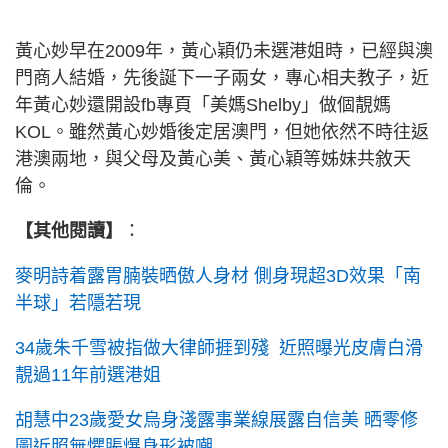
黃心妙早在2009年，黃心穎仍未選港姐時，已經與澳
門商人結婚，先後誕下一子兩女，專心相夫教子，近
年黃心妙還開設fb專頁「美媽Shelby」做個靚媽
KOL。雖然黃心妙婚後定居澳門，但她依然不時往返
港澳兩地，與父母及黃心美、黃心穎等姊妹共敘天
倫。
【其他閱讀】
：
麥明詩着露胃腩裝晒傲人身材 側身現超3D效果「南
半球」若隱若現
34歲朱千雪被指做大律師捱到殘 近照曝光皮膚白滑
靚過11年前選港姐
胡慧中23歲愛女烏身淺露事業線展露自信美 晒零修
圖近照無懼脹爆身形被嘲