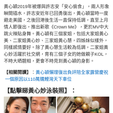
黃心穎2019年被爆與許志安「安心偷食」，兩人形象
瞬間插水，許志安近年已回勇復出，黃心穎當時一度
避走美國，之後回港後生活一直保持低調，直至上月
情人節復出，推出新歌《Crown Me》，更於MV中大
跳火辣貼身舞。黃心穎有三個家姐，包括大家姐黃心
美、二家姐黃心妙、三家姐黃心慧，四姊妹似樣外，
同樣感情要好。除了黃心慧生活較為低調，二家姐黃
心妙活躍於社交網，育有三個子女的她做親子KOL，
不時大晒靚相，更會不時見到黃心穎的身影。
【相關閱讀】
：
黃心穎懶理復出負評陪全家露營慶祝
一個原因以110萬購鯉灣天下車位
【點擊睇黃心妙泳裝照】：