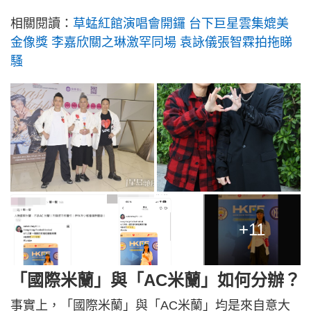
相關閱讀：
草蜢紅館演唱會開鑼 台下巨星雲集媲美
金像獎 李嘉欣關之琳激罕同場 袁詠儀張智霖拍拖睇
騷
+11
「國際米蘭」與「AC米蘭」如何分辦？
事實上，「國際米蘭」與「AC米蘭」均是來自意大