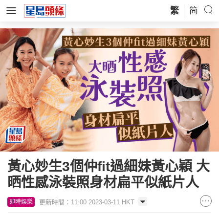
繁
简
黃心妙生3個仲fit過細妹黃心穎 大
晒性感泳裝照身材扁平似紙片人
更新時間：11:00 2023-03-11 HKT
即時娛樂