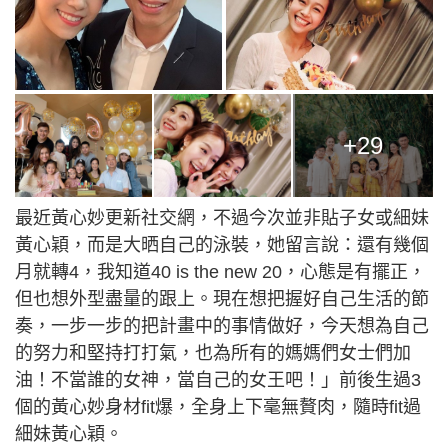
+29
最近黃心妙更新社交網，不過今次並非貼子女或細妹
黃心穎，而是大晒自己的泳裝，她留言說：還有幾個
月就轉4，我知道40 is the new 20，心態是有擺正，
但也想外型盡量的跟上。現在想把握好自己生活的節
奏，一步一步的把計畫中的事情做好，今天想為自己
的努力和堅持打打氣，也為所有的媽媽們女士們加
油！不當誰的女神，當自己的女王吧！」前後生過3
個的黃心妙身材fit爆，全身上下毫無贅肉，隨時fit過
細妹黃心穎。