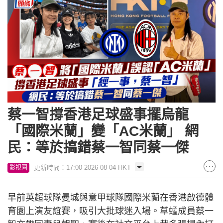
蔡一智撐香港足球盛事擺烏龍
「國際米蘭」變「AC米蘭」 網
民：等於搞錯蔡一智同蔡一傑
更新時間：17:00 2026-08-04 HKT
影視圈
早前英超球隊曼城與意甲球隊國際米蘭在香港啟德體
育園上演友誼賽，吸引大批球迷入場。草蜢成員蔡一