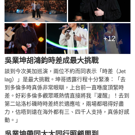
+12
吳業坤胡鴻鈞時差成最大挑戰
談到今次美加巡演，兩位不約而同表示「時差（Jet
lag）」是最大挑戰。坤哥透露行程十分緊湊：「去
到多倫多時真係非常眼瞓，上台前一直喺度頂緊時
差。好彩多倫多觀眾嘅熱情直接將我『灌醒』！去到
第二站洛杉磯時時差終於適應咗，兩場都唱得好盡
力，估唔到遠在海外都有三、四千人支持，真係好感
動。」
吳業坤帶同太太同行照顧周到