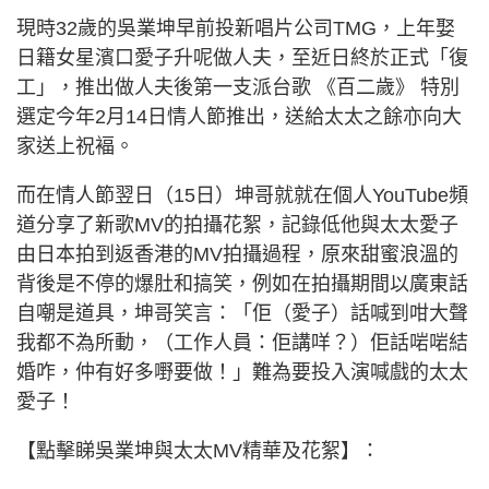
現時32歲的吳業坤早前投新唱片公司TMG，上年娶
日籍女星濱口愛子升呢做人夫，至近日終於正式「復
工」，推出做人夫後第一支派台歌 《百二歲》 特別
選定今年2月14日情人節推出，送給太太之餘亦向大
家送上祝褔。
而在情人節翌日（15日）坤哥就就在個人YouTube頻
道分享了新歌MV的拍攝花絮，記錄低他與太太愛子
由日本拍到返香港的MV拍攝過程，原來甜蜜浪溫的
背後是不停的爆肚和搞笑，例如在拍攝期間以廣東話
自嘲是道具，坤哥笑言：「佢（愛子）話喊到咁大聲
我都不為所動，（工作人員：佢講咩？）佢話啱啱結
婚咋，仲有好多嘢要做！」難為要投入演喊戲的太太
愛子！
【點擊睇吳業坤與太太MV精華及花絮】：