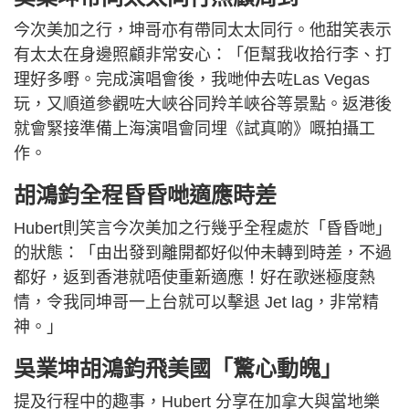
今次美加之行，坤哥亦有帶同太太同行。他甜笑表示
有太太在身邊照顧非常安心：「佢幫我收拾行李、打
理好多嘢。完成演唱會後，我哋仲去咗Las Vegas
玩，又順道參觀咗大峽谷同羚羊峽谷等景點。返港後
就會緊接準備上海演唱會同埋《試真啲》嘅拍攝工
作。
胡鴻鈞全程昏昏哋適應時差
Hubert則笑言今次美加之行幾乎全程處於「昏昏哋」
的狀態：「由出發到離開都好似仲未轉到時差，不過
都好，返到香港就唔使重新適應！好在歌迷極度熱
情，令我同坤哥一上台就可以擊退 Jet lag，非常精
神。」
吳業坤胡鴻鈞飛美國「驚心動魄」
提及行程中的趣事，Hubert 分享在加拿大與當地樂