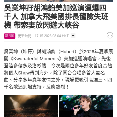
吳業坤孖胡鴻鈞美加巡演逼爆四
千人 加拿大飛美國排長龍險失班
機 帶索妻放閃遊大峽谷
更新時間：17:15 2026-08-04 HKT
影視圈
吳業坤（坤哥）與胡鴻鈞（Hubert）於2026年夏季展
開《Kwan-derful Moments》美加巡迴演唱會，先後
登陸多倫多及洛杉磯。今次是兩位多年好友首度合體
將個人Show帶到海外，除了同台合唱多首人氣名
曲、分享多年真摯友情之外，現場更吸引高達三、四
千名歌迷到場支持，反應熱烈！