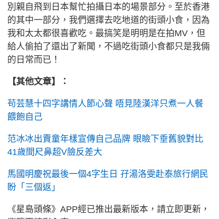
別親自飛到日本幫忙拍攝日本的場景部分。至於香港
的其中一部分，我們選擇去吃地道的街頭小食，因為
我和太太都很喜歡吃。最搞笑是明明是在拍MV，但
給人偷拍了還出了新聞，不過吃街頭小食都只是我倆
的日常而已！
【其他文章】：
苟芸慧十四字講情人節心聲 唔見陸漢洋只煮一人餐
餵飽自己
范冰冰出賣童年樣宣傳自己品牌 眼瞼下垂舊貌對比
41歲間尺鼻超V臉反差大
馬國明慶祝最後一個4字生日 孖湯洛雯赴泰旅行網民
盼「三個返」
《星島頭條》APP經已推出最新版本，請立即更新，