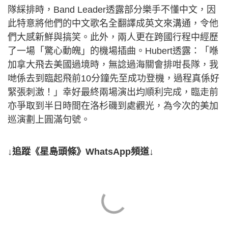
隊綵排時，Band Leader透露部分樂手不懂中文，因
此特意將他們的中文歌名全翻譯成英文來溝通，令他
們大感新鮮與搞笑。此外，兩人更在跨國行程中經歷
了一場「驚心動魄」的機場插曲。Hubert透露：「喺
加拿大飛去美國過境時，無諗過海關會排咁長隊，我
哋係去到臨起飛前10分鐘先至成功登機，過程真係好
緊張刺激！」幸好最終兩場演出均順利完成，臨走前
亦爭取到半日時間在洛杉磯到處觀光，為今次的美加
巡演劃上圓滿句號。
↓追蹤《星島頭條》WhatsApp頻道↓