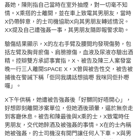
姦她，陳則指自己當時在室外抽煙，對一切毫不知
情。X乘搭的士離開，並在車上致電其男朋友，當時
X仍帶醉意，的士司機協助X向其男朋友轉述情況。
XX提及自己遭強姦一事，其男朋友隨即報警求助。
驗傷結果顯示，X的左右手臂及腰間均發現傷勢，包
括左臂及胸背瘀傷、肩膀擦傷，血液及尿液亦驗出酒
精。控辯雙方承認事實指，X、被告及陳三人案發當
晚一行三人離開SPACE X，X曾與被告性交，被告被
捕後在警誡下稱「佢同我講話想搞嘢 我咪同佢扑嘢
囉」。
X下午供稱，她遭被告強姦後「好嬲同好唔開心」，
好想即刻離開涉案單位，但她酒後頭暈，逼於無奈走
到客廳休息。被告和陳最後與X乘的士，X致電時任
男朋友，交代她醉酒及被強姦的事情。X在的士內稱
她被強姦，的士司機沒有開門讓任何人下車。X與男