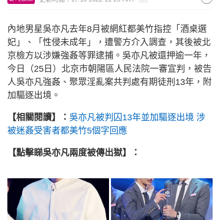
內地男星吳亦凡去年8月被網紅都美竹指控「酒桌選
妃」、「性侵未成年」，遭警方介入調查，其後被北
京檢方以涉嫌強姦等罪逮捕。吳亦凡被還押逾一年，
今日（25日）北京市朝陽區人民法院一審宣判，被告
人吳亦凡強姦、聚眾淫亂案共判處有期徒刑13年，附
加驅逐出境。
【相關閱讀】：
吳亦凡被判囚13年並加驅逐出境 涉
被迷姦受害者都美竹5個字回應
【點擊睇吳亦凡兩度被傳出獄】：