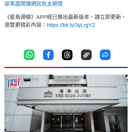
卻黑面鬧爆網民批太絕情
《星島頭條》APP經已推出最新版本，請立即更新，
瀏覽更精彩內容：
https://bit.ly/3yLrgYZ