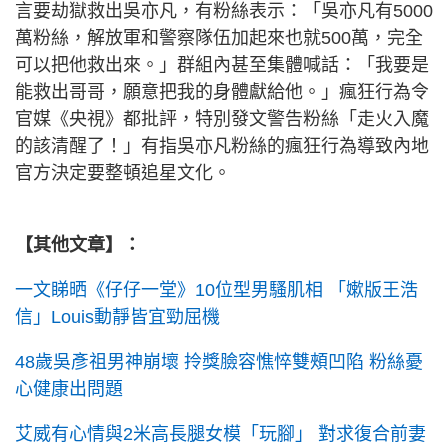
言要劫獄救出吳亦凡，有粉絲表示：「吳亦凡有5000
萬粉絲，解放軍和警察隊伍加起來也就500萬，完全
可以把他救出來。」群組內甚至集體喊話：「我要是
能救出哥哥，願意把我的身體獻給他。」瘋狂行為令
官媒《央視》都批評，特別發文警告粉絲「走火入魔
的該清醒了！」有指吳亦凡粉絲的瘋狂行為導致內地
官方決定要整頓追星文化。
【其他文章】：
一文睇晒《仔仔一堂》10位型男騷肌相 「嫰版王浩
信」Louis動靜皆宜勁屈機
48歲吳彥祖男神崩壞 拎獎臉容憔悴雙頰凹陷 粉絲憂
心健康出問題
艾威有心情與2米高長腿女模「玩腳」 對求復合前妻