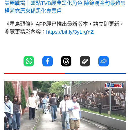
美麗戰場｜盤點TVB經典黑化角色 陳錦鴻金句最難忘
楊茜堯原來係黑化專業戶
《星島頭條》APP經已推出最新版本，請立即更新，
瀏覽更精彩內容：
https://bit.ly/3yLrgYZ