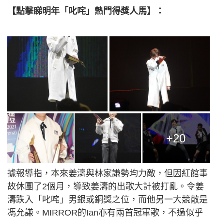
【點擊睇明年「叱咤」熱門得獎人馬】：
+20
據報導指，本來姜濤與林家謙勢均力敵，但因紅館事
故休團了2個月，導致姜濤的出歌大計被打亂。令姜
濤跌入「叱咤」男銀或銅獎之位，而他另一大競敵是
馮允謙。MIRROR的Ian亦有兩首冠軍歌，不過似乎