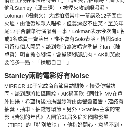
情在室內拍都表達得到！」Tiger笑言拍攝時，風吹向
他和Stanley（邱士縉），被煙火攻到眼濕濕。
Lokman（楊樂文）大爆拍攝其中一幕講及12子圍住
火爐，由他帶領眾人唱歌，但姜濤忍不住笑。至於年
尾12子合體舉行演唱會一事，Lokman表示今次有6名
或3名成員一齊演出，惟不會有Solo表演，皆因Solo
可留待個人開騷。談到幾時為演唱會準備？Ian（陳
卓賢）明言擔心腳傷，會操練腳部肌肉。AK則笑說
要吃多一點，「操肥自己！」
Stanley兩齣電影好有Noise
MIRROR 10子完成商台節目訪問後，接受傳媒訪
問。談到即將拍攝團綜，AK稱團歌《同往》MV在戶
外拍攝，希望稍後拍攝團綜時由露營變宿營，建議有
抽獎，抽車、抽錢等環節。另外，Stanley主演的電
影《告別的年代》入圍第51屆多倫多國際影展
（TIFF）的「特別放映」，他指好開心、意想不到，