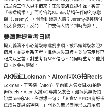
該是從工作人員中借來；在旁姜濤直認不諱，笑言：
「未還錢添！」而將會為Stanley結婚任伴郎的李駿
傑（Jeremy），問會封幾錢人情？Jeremy搞笑稱付
出太多努力，反問︰「仲要俾人情？到時先算！」
姜濤避提重考日期
提到姜濤不小心駕駛等違例事項，被吊銷駕駛執照3
個月，並要重新再考，惟他遺失車牌。姜濤表示經已
報失及宣誓，對重考有60%信心。問何時重考？他封
口，以免被跟蹤。
AK眼紅Lokman、Alton同XG拍Reels
Lokman、王智德（Alton）早前跟人氣女團XG拍跳
舞Reels，Alton大讚XG專業又友善，最搞笑無份拍
跳舞reel的AK，突然爆一句：「其實MIRROR有好多
位成員都識跳舞㗎！」問多久無以團隊形式踏足港