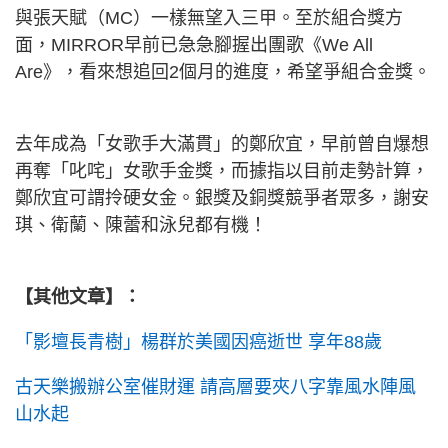
與張天賦（MC）一樣無望入三甲。至於組合獎方
面，MIRROR早前已急急腳握出團歌《We All
Are》，看來想追回2個月的進度，希望爭組合金獎。
去年成為「女歌手大滿貫」的鄭欣宜，早前曾自爆想
再奪「叱咤」女歌手金獎，而據指以目前走勢計算，
鄭欣宜可謂拎硬女金。銀獎及銅獎競爭者眾多，謝安
琪、衛蘭、陳蕾和泳兒都有機！
【其他文章】：
「影壇長青樹」楊群於美國因癌逝世 享年88歲
古天樂搬辦公室催財運 請高層要夾八字靠風水陣風
山水起