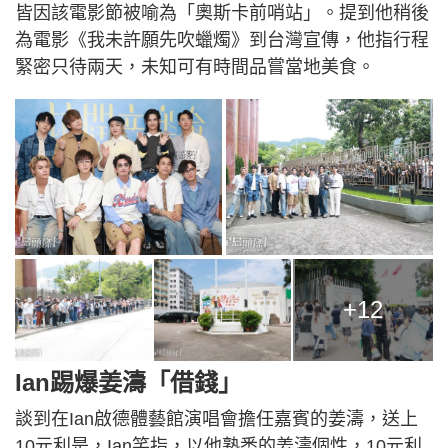
皆因該電影節被喻為「奧斯卡前哨站」。提到他稍後
為電影《我未許願先吹蠟燭》到台灣宣傳，他指行程
緊密只待兩天，未知可有時間品嘗當地美食。
+12
Ian踢爆姜濤「借錢」
談到在Ian啟德體藝館演唱會擔任嘉賓的姜濤，送上
10元利是，Ian笑指，以他熟悉的姜濤個性，10元利