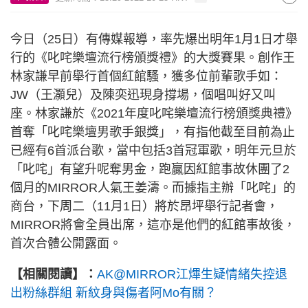
今日（25日）有傳媒報導，率先爆出明年1月1日才舉
行的《叱咤樂壇流行榜頒獎禮》的大獎賽果。創作王
林家謙早前舉行首個紅館騷，獲多位前輩歌手如：
JW（王灝兒）及陳奕迅現身撐場，個唱叫好又叫
座。林家謙於《2021年度叱咤樂壇流行榜頒獎典禮》
首奪「叱咤樂壇男歌手銀獎」，有指他截至目前為止
已經有6首派台歌，當中包括3首冠軍歌，明年元旦於
「叱咤」有望升呢奪男金，跑贏因紅館事故休團了2
個月的MIRROR人氣王姜濤。而據指主辦「叱咤」的
商台，下周二（11月1日）將於昂坪舉行記者會，
MIRROR將會全員出席，這亦是他們的紅館事故後，
首次合體公開露面。
【相關閱讀】：
AK@MIRROR江熚生疑情緒失控退
出粉絲群組 新紋身與傷者阿Mo有關？