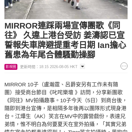
Loaded
:
Unmute
4.43%
MIRROR連踩兩場宣傳團歌《同
往》 久違上港台受訪 姜濤認已宣
誓報失車牌避提重考日期 Ian擔心
舊患為年尾合體騷勤操腳
更新時間：18:15 2026-08-05 HKT
影視圈
MIRROR 10子（盧瀚霆、呂爵安另有工作未有隨
團）接受商台節目《叱咤樂壇 》訪問，分享新團歌
《同往》MV拍攝趣事。10子今天（5日）到商台後，
隨即到港台宣傳，是相隔多年後再以團隊形式現身港
台。江𤒹生（AK）笑言在MV中的露營戲份，表達兄
弟情，惟不明白為何要夏天在室外拍攝，「其實兄弟