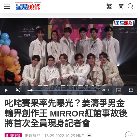
繁
简
Remaining
-
0:31
Loaded
:
Play
Unmute
Picture-
Full
100.00%
in-
Picture
Time
叱咤賽果率先曝光？姜濤爭男金
輸畀創作王 MIRROR紅館事故後
將首次全員現身記者會
更新時間：13:29 2022-10-25 HKT
即時娛樂