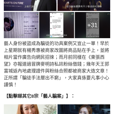
+31
藝人身份被盜成為騙徒的功具案例又豈止一單！早於
上星期就有楊秀惠被商家改圖將商品貼在手上，並將
相片當作廣告向網民招徠；而月前同樣在《東張西
望》亦報道過冒牌麥明詩私訊粉絲借錢；幾年天王郭
富城返內地處理證件與粉絲合照都被商家大造文章！
正所謂「騙徒手法層出不窮」，大家真係要凡事小心
謹慎！
【點擊睇其它8宗「藝人騙案」】：