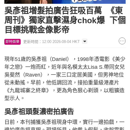
吳彥祖增髮拍廣告狂吸百萬 《東
周刊》獨家直擊濕身chok爆 下個
目標挑戰金像影帝
更新時間：12:00 2026-08-04 HKT
即時娛樂
現年51歲的吳彥祖（Daniel），1998年憑電影《美少
年之戀》一炮而紅，近年與名模太太Lisa S.帶同女兒
吳斐然（Raven），一家三口定居美國，但男神地位
從未動搖。早前，他低調回流，接拍重量級港產片
《九龍城寨之終章》，更為角色狠心剃頭，以粗獷造
型示人。
吳彥祖頭髮濃密拍廣告
日前，本刊捕獲吳彥祖現身中環，實行一邊拍戲，一