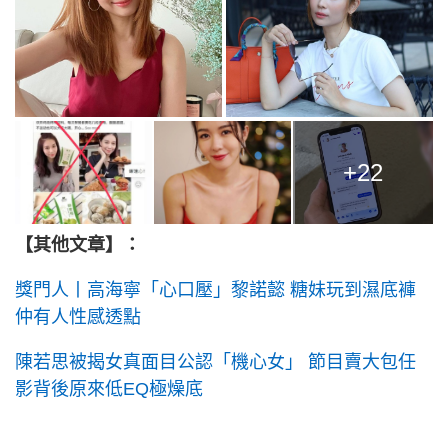
+22
【其他文章】：
獎門人丨高海寧「心口壓」黎諾懿 糖妹玩到濕底褲
仲有人性感透點
陳若思被揭女真面目公認「機心女」 節目賣大包任
影背後原來低EQ極燥底