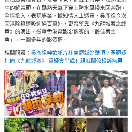
邊拍廣告搵真銀。現場所見，他戴上假髮，收起電影
中的鏟青頭，在酷熱天氣下穿上防水風褸來回奔跑，
全情投入，表現專業。據知情人士透露，吳彥祖今次
回港除極速吸逾過百萬外，更希望靠《九龍城寨之終
章》的演出，衝擊香港電影金像獎的「最佳男主
角」，一圓多年的影帝夢。
相關閱讀：
吳彥祖呻拍新片狂食頹飯好難頂？矛頭疑
指向《九龍城寨》 質疑貪平或有親戚關係投訴無果