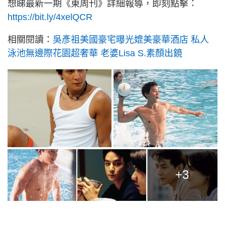
想睇最新一期《東周刊》詳細報導，即刻點擊：
https://bit.ly/4xelQCR
相關閱讀：
吳彥祖美國豪宅曝光媲美豪華酒店 私人
泳池無邊際花園超奢華 老婆Lisa S.素顏出鏡
+3