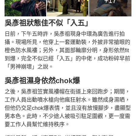
+17
吳彥祖狀態佳不似「入五」
日前，下午五時許，吳彥祖現身中環為廣告進行拍
攝。現場所見，他穿上一套運動裝，外披非常搶眼的
橙色防水風褸；另外，其面部輪廓分明，身形依然fit
到爆，完全不似已經「入五」的中佬，成功粉碎早前
「男神崩壞」之說。
吳彥祖濕身依然chok爆
之後，吳彥祖笠實風褸帽在街道上來回跑步；期間，
工作人員出動噴水槍向他瘋狂射水。雖然成身濕晒，
但他仍交足chok爆表情，並且沒有放慢腳步，盡顯型
男本色。此時，不少途人被吸引駐足圍觀，更一度需
要工作人員幫忙維持秩序。