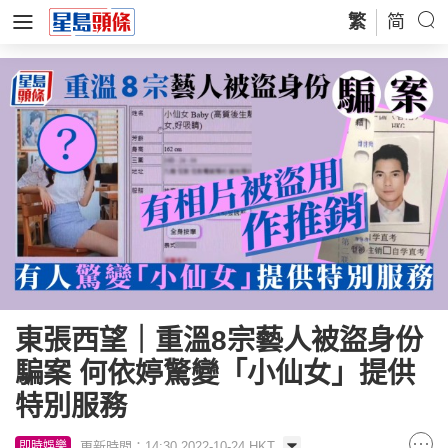
繁
简
東張西望｜重溫8宗藝人被盜身份
騙案 何依婷驚變「小仙女」提供
特別服務
更新時間：14:30 2022-10-24 HKT
即時娛樂