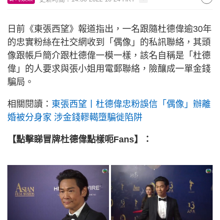
日前《東張西望》報道指出，一名跟隨杜德偉逾30年
的忠實粉絲在社交網收到「偶像」的私訊聯絡，其頭
像跟帳戶簡介跟杜德偉一模一樣，該名自稱是「杜德
偉」的人要求與張小姐用電郵聯絡，險釀成一單金錢
騙局。
相關閱讀：
東張西望丨杜德偉忠粉誤信「偶像」辦離
婚被分身家 涉金錢轇轕墮騙徙陷阱
【點擊睇冒牌杜德偉點樣呃Fans】：