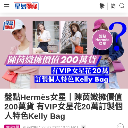
繁
简
盤點Hermès女星丨陳茵媺擁價值
200萬貨 有VIP女星花20萬訂製個
人特色Kelly Bag
更新時間：23:30 2022-10-11 HKT
即時娛樂