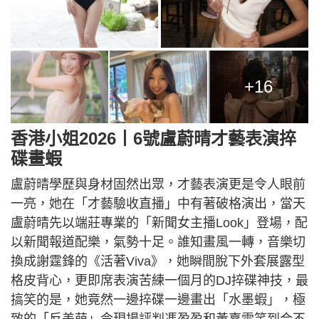
+16
香港小姐2026丨6號盧蔚晴才藝表演捽
碟畫蝦
盧蔚晴學歷與身材固然出眾，才藝表演更是令人眼前
一亮，她在「才藝驗收直播」中有著破格演出，當天
盧蔚晴先以端莊專業的「新聞女主播Look」登場，配
以新聞報道配樂，氣勢十足。誰知畫風一轉，音樂切
換成謝霆鋒的《活著Viva》，她瞬間脫下外套展露型
格皮背心，更即席表演苦練一個月的DJ捽碟神技，最
搞笑的是，她竟然一邊捽碟一邊畫出「水墨蝦」，極