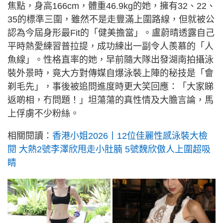
焦點，身高166cm，體重46.9kg的她，擁有32、22、
35的標準三圍，雖然不是走豐滿上圍路線，但就被公
認為今屆身形最Fit的「健美擔當」。盧蔚晴透露自己
平時熱愛練習普拉提，成功練出一副令人羨慕的「人
魚線」。性格直率的她，早前隨大隊出發湖南拍攝泳
裝外景時，竟大方對傳媒自爆泳裝上陣的秘技是「會
剃毛先」，事後被追問進度時更大笑回應：「大家睇
返啲相，冇問題！」坦蕩蕩的真性情及大膽言論，馬
上俘虜不少粉絲。
相關閱讀：
香港小姐2026丨12位佳麗性感泳裝大檢
閱 大熱2號李澤欣甩走小肚腩 5號魏欣傲人上圍超吸
睛