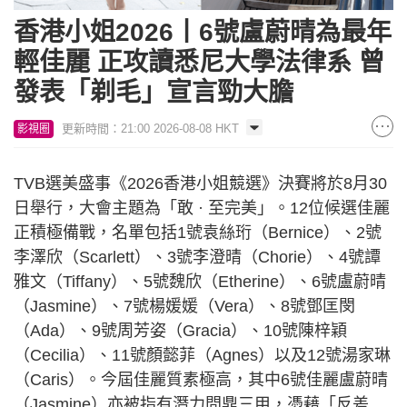
香港小姐2026丨6號盧蔚晴為最年
輕佳麗 正攻讀悉尼大學法律系 曾
發表「剃毛」宣言勁大膽
更新時間：21:00 2026-08-08 HKT
影視圈
TVB選美盛事《2026香港小姐競選》決賽將於8月30
日舉行，大會主題為「敢 · 至完美」。12位候選佳麗
正積極備戰，名單包括1號袁絲珩（Bernice）、2號
李澤欣（Scarlett）、3號李澄晴（Chorie）、4號譚
雅文（Tiffany）、5號魏欣（Etherine）、6號盧蔚晴
（Jasmine）、7號楊媛媛（Vera）、8號鄧匡閔
（Ada）、9號周芳姿（Gracia）、10號陳梓穎
（Cecilia）、11號顏懿菲（Agnes）以及12號湯家琳
（Caris）。今屆佳麗質素極高，其中6號佳麗盧蔚晴
（Jasmine）亦被指有潛力問鼎三甲，憑藉「反差