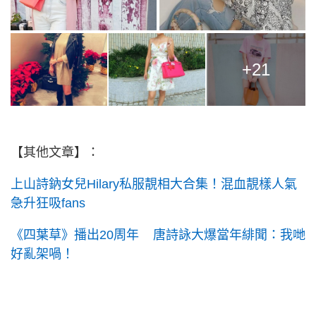
+21
【其他文章】：
上山詩鈉女兒Hilary私服靚相大合集！混血靚樣人氣
急升狂吸fans
《四葉草》播出20周年 唐詩詠大爆當年緋聞：我哋
好亂架喎！