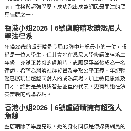
萌」性格與超強學歷，成功跑出成為網民最關注的黑
馬佳麗之一。
香港小姐2026丨6號盧蔚晴攻讀悉尼大
學法律系
年僅20歲的盧蔚晴是今屆12強中年紀最小的一位，報
稱是一位大學生，但其實她在悉尼大學修讀法律系二
年級。充滿正義感的盧蔚晴，志願是畢業後成為一名
律師，希望為弱勢社群發聲及爭取公平正義。年紀輕
輕已展現出超越同齡人的成熟氣場，加上敏捷思維及
口才，絕對是美貌與智慧並重的代表，更有利她在決
賽當晚的臨場表現。
香港小姐2026丨6號盧蔚晴擁有超強人
魚線
盧蔚晴除了學歷亮眼，她的身材同樣是傳媒與網民的