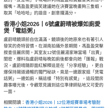
致的「反差萌」令現場評判馮盈盈和黃嘉雯笑到合不
攏嘴。馮盈盈更搞笑建議她在決賽當晚畫夠三隻蝦，
取其「哈哈哈」的諧音，創意攞滿分。
香港小姐2026丨6號盧蔚晴被爆如廁愛
煲「電話粥」
盧蔚晴鏡頭前自信滿滿，鏡頭後的她原來也有著引人
發笑的奇特習慣。在湖南拍攝外景期間，馮盈盈突擊
搜查佳麗房間，其室友12號佳麗湯家琳當場「出賣」
閨密，爆料指盧蔚晴每晚如廁後都會向她「匯報」戰
況，盧蔚晴隨即面紅解釋這是在「分享經驗」，更自
爆保持腸道通暢的獨門秘訣，竟是一邊跟家姐「煲電
話粥」一邊如廁，稱這樣「特別有感覺」，這段閨房
趣事曝光後，令觀眾見識到這位準律師貼地又可愛的
一面。
相關閱讀：
香港小姐2026丨12位港姐賽車場考驗耐