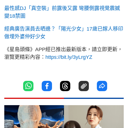
最性感DJ「真空裝」前露後又露 彎腰側露視覺震撼
變18禁圖
經典廣告演員去晒邊？「陽光少女」17歲已嫁人移印
做埋外婆仲好少女
《星島頭條》APP經已推出最新版本，請立即更新，
瀏覽更精彩內容：
https://bit.ly/3yLrgYZ