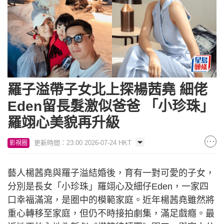
羅子溢帶子女北上探楊茜堯 細佬
Eden留長髮激似爸爸 「小珍珠」
羅翊心美貌再升級
更新時間：23:00 2026-07-24 HKT
影視圈
藝人楊茜堯與羅子溢結婚後，育有一對可愛的子女，
分別是長女「小珍珠」羅翊心及細仔Eden，一家四
口幸福滿瀉，是圈中的模範家庭。近年楊茜堯雖然將
重心轉移至家庭，但仍不時接拍劇集，滿足戲癮。最