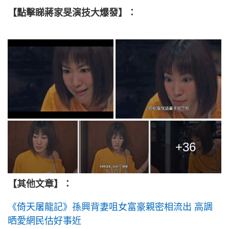
【點擊睇蔣家旻演技大爆發】：
+36
【其他文章】：
《倚天屠龍記》孫興背妻咀女富豪親密相流出 高調
晒愛網民估好事近