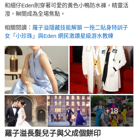
和細仔Eden則穿著可愛的黃色小鴨防水褲，精靈活
潑，瞬間成為全場焦點。
相關閱讀：
羅子溢隱藏技能解鎖 一拖二貼身特訓子
女「小珍珠」與Eden 網民激讚星級游水教練
+18
羅子溢長髮兒子與父成個餅印