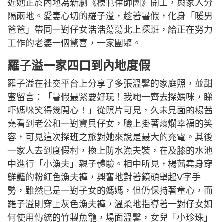
近她正於內地為新劇《模範律師團》開工，與家人分
隔兩地。愛妻心切的羅子溢，趁著暑假，化身「暖男
爸爸」帶同一對仔女浩浩蕩蕩北上探班，給正在努力
工作的老婆一個驚喜，一家團聚。
羅子溢一家四口到內地度假
羅子溢在社交平台上分享了多張溫馨的家庭照，並甜
蜜留言：「暑假最緊要好玩！我哋一齊去探媽咪，睇
吓媽咪笑得幾開心！」從照片可見，久未見面的楊茜
堯看到老公和一對寶貝仔女，臉上掛著燦爛幸福的笑
容，可見這次探班之旅對她來說是最大的充電。其後
一家人去到度假村，換上防水漁夫裝，在及膝的水池
中進行「小漁夫」親子體驗。相中所見，楊茜堯身穿
鮮豔的粉紅色漁夫褲，興奮地對著鏡頭舉起V字手
勢，雖然已是一對子女的媽媽，但仍保持著童心，而
羅子溢則穿上灰色漁夫褲，溫柔地指導著一對仔女如
何使用傳統的竹製魚籠，場面溫馨，女兒「小珍珠」