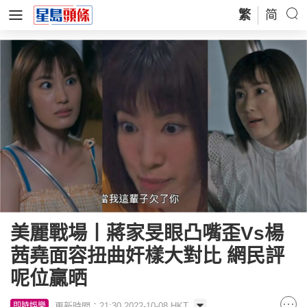
繁
简
美麗戰場丨蔣家旻眼凸嘴歪Vs楊
茜堯面容扭曲奸樣大對比 網民評
呢位贏晒
更新時間：21:30 2022-10-08 HKT
即時娛樂