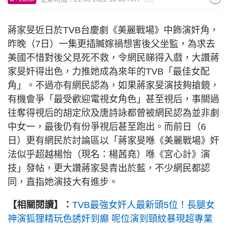
蔣家旻近日於TVB台慶劇《美麗戰場》中飾演奸角，
昨晚（7日）一集更插贓嫁禍想害後父坐監，為求去
美國不惜對後父見死不救，令網民睇得入戲，大讚蔣
家旻奸得出色，力推她成為來年的TVB「最佳女配
角」。不過亦有網民認為，如果蔣家旻演技夠搶鏡，
有機會爭「最受歡迎電視女角色」甚至視后，事關過
往奪得視后的胡定欣及唐詩詠都曾被網民認為並非劇
中女一，最後仍有份爭視后甚至跑出。而前日（6
日）更有網民於討論區以「蔣家旻喺《美麗戰場》奸
法似乎超越楊怡（現名：楊茜堯）喺《宮心計》演
技」發帖，更大讚蔣家旻青出於藍，不少網民都認
同，直指她演技大有進步。
【相關閱讀】：
TVB最強女奸人最新頭5位！長腿女
神演狐狸精玩色誘奸到癲 呢位演到頸紋暴現超專業