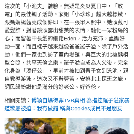
這次的「小漁夫」體驗，無疑是炎炎夏日中，「放
電」的最佳親子活動。家姐「小珍珠」越大越標緻，
跟媽媽楊茜堯成個餅印，在一張單人照中，她頭戴可
愛髮飾，對著鏡頭露出甜美的表情，融化一眾粉絲的
心；而留著中長髮的細佬Eden，活力充沛，盡顯好
動一面，而且樣子越來越像爸爸羅子溢。除了戶外活
動，他們一家也到訪了室內場館，與巨大的北極熊模
型合照，共享天倫之樂。羅子溢自成為人父後，完全
化身為「湊仔公」，早前才被拍到帶子女到泳池，親
自教導游泳，這次又不辭勞苦，安排北上探班之旅，
網民紛紛讚他是滿分的好老公、好爸爸。
相關閱讀：
傅穎自爆得罪TVB真相 為指控羅子溢家暴
道歉屬被迫：我冇做錯 稱與Cookies成員不是朋友