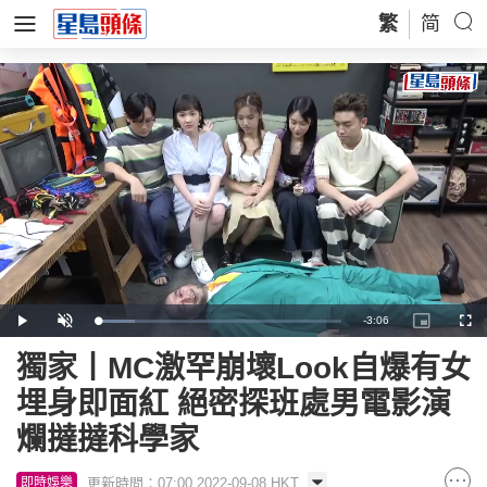
繁
简
Remaining
-
3:06
Loaded
:
Play
Unmute
Picture-
Full
14.96%
in-
Picture
Time
獨家丨MC激罕崩壞Look自爆有女
埋身即面紅 絕密探班處男電影演
爛撻撻科學家
更新時間：07:00 2022-09-08 HKT
即時娛樂