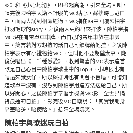
案》和《小心地滑》，即掀起高潮，引來全場大叫，
唱完後陳柏宇大讚不舒服的MC貼心，綵排時已戴口
罩，而兩人講到相識經過，MC指在IG中回覆陳柏宇
打羽毛球的story，之後兩人更約出來打波，陳柏宇指
MC現在有電單車車牌，而自己的電單車放在車房
中，笑言若對方想揸的話自己可續牌給他揸，之後陳
柏宇表示有小禮物給MC ，但叫他不要期望太高，隨
後便唱出《一千種戀愛》，收到驚喜的MC表示這首
歌是自己心目中陳柏宇歌曲中的Top 3，小時候也有
唱過來識女仔，所以綵排時也有問會不會唱，可惜知
道歌單中沒有，沒想到陳柏宇用這方法送給自己，所
以好開心，之後陳柏宇拿著手機與MC影「全世界隔
得最遠的自拍」，影完後MC自嘲說：「其實我哋身
高差唔多，唔使踎。」惹來全場爆笑。
陳柏宇與歌迷玩自拍