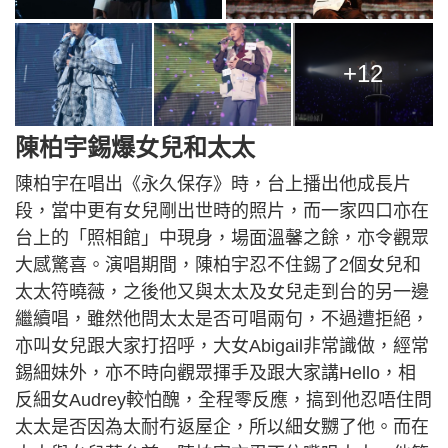
+12
陳柏宇錫爆女兒和太太
陳柏宇在唱出《永久保存》時，台上播出他成長片
段，當中更有女兒剛出世時的照片，而一家四口亦在
台上的「照相館」中現身，場面溫馨之餘，亦令觀眾
大感驚喜。演唱期間，陳柏宇忍不住錫了2個女兒和
太太符曉薇，之後他又與太太及女兒走到台的另一邊
繼續唱，雖然他問太太是否可唱兩句，不過遭拒絕，
亦叫女兒跟大家打招呼，大女Abigail非常識做，經常
錫細妹外，亦不時向觀眾揮手及跟大家講Hello，相
反細女Audrey較怕醜，全程零反應，搞到他忍唔住問
太太是否因為太耐冇返屋企，所以細女嬲了他。而在