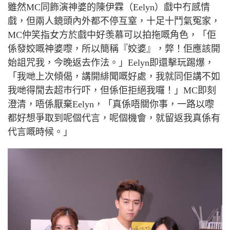
雖然
MC
同飾演神婆的陳伊霖（
Eelyn
）戲中冇感情
戲，但兩人鏡頭內外都不停互窒，十足十鬥氣冤家，
MC
仲笑指女方於戲中好羡慕可以拍拖嘅角色，「佢
係發姣嘅神婆嚟，所以簡稱『姣婆』，弊！佢應該開
始詛咒我，今晚返去作法。」
Eelyn
即還擊玩踢爆，
「我哋上次傾偈，講開緋聞嘅好處，我就同佢講不如
我哋得閒去超巿行吓，但係佢拒絕我囉！」
MC
即刻
澄清，唔係厭棄
Eelyn
，「真係唔關你事，一路以嚟
都好想爭取到呢個代言，呢個機會，就留返我真係有
代言嘅時候。」