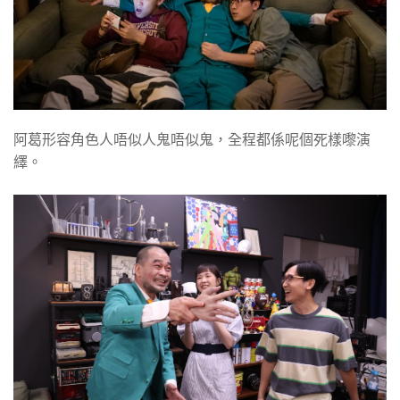
阿葛形容角色人唔似人鬼唔似鬼，全程都係呢個死樣嚟演
繹。