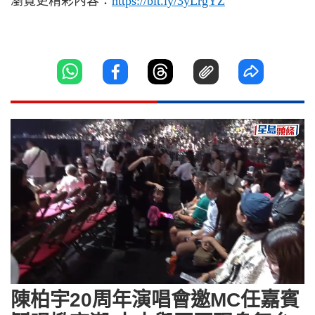
瀏覽更精彩內容：
https://bit.ly/3yLrgYZ
Loaded
:
Unmute
7.91%
陳柏宇20周年演唱會邀MC任嘉賓