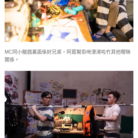
MC同小龍戲裏面係好兄弟，阿葛幫佢哋澄清咗冇其他曖昧
關係。