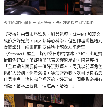
戲中MC同小龍係三流科學家，設計埋啲搵唔到食嘅嘢。
《夜校》由黃永峯監製、劉翁執導，戲中
MC
和凌文
龍飾演好兄弟，兩人都醉心科學，但創作埋啲搵唔到
食嘅設計，結果窮到要住喺小龍女友陳紫萱
（
Summer
）屋企。探班當日劇情講述，
MC
、小龍齊
抬面色蒼白，郁都唔郁嘅葛民輝返屋企，阿葛笑指：
「全套戲入面我係一個好沉默嘅人，同我以前嘅角色
係好大分別，係考演技，導演盛讚我今次可以提名最
佳男主角，演技完全唔浮誇，好沉實，問鼎影帝都冇
問題，基本上我係一個道具，哈哈！」