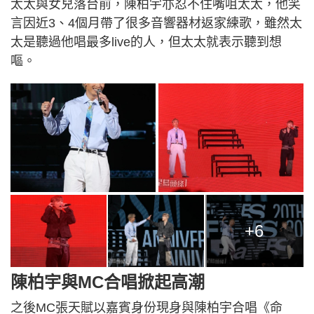
太太與女兒落台前，陳柏宇亦忍不住嘴咀太太，他笑
言因近3、4個月帶了很多音響器材返家練歌，雖然太
太是聽過他唱最多live的人，但太太就表示聽到想
嘔。
+6
陳柏宇與MC合唱掀起高潮
之後MC張天賦以嘉賓身份現身與陳柏宇合唱《命