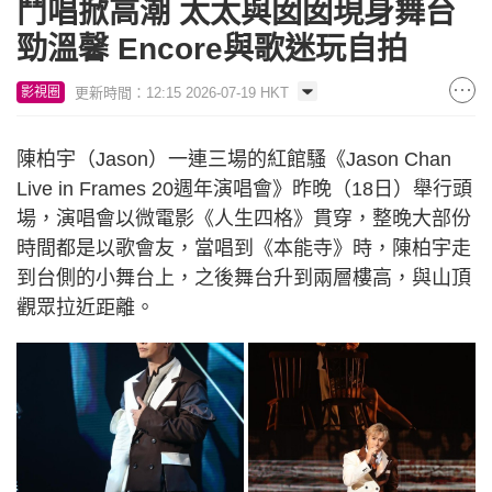
鬥唱掀高潮 太太與囡囡現身舞台
勁溫馨 Encore與歌迷玩自拍
更新時間：12:15 2026-07-19 HKT
影視圈
陳柏宇（Jason）一連三場的紅館騷《Jason Chan
Live in Frames 20週年演唱會》昨晚（18日）舉行頭
場，演唱會以微電影《人生四格》貫穿，整晚大部份
時間都是以歌會友，當唱到《本能寺》時，陳柏宇走
到台側的小舞台上，之後舞台升到兩層樓高，與山頂
觀眾拉近距離。