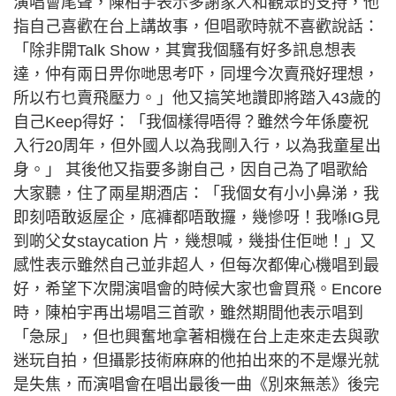
演唱會尾聲，陳柏宇表示多謝家人和觀眾的支持，他
指自己喜歡在台上講故事，但唱歌時就不喜歡說話：
「除非開Talk Show，其實我個騷有好多訊息想表
達，仲有兩日畀你哋思考吓，同埋今次賣飛好理想，
所以冇乜賣飛壓力。」他又搞笑地讚即將踏入43歲的
自己Keep得好：「我個樣得唔得？雖然今年係慶祝
入行20周年，但外國人以為我剛入行，以為我童星出
身。」 其後他又指要多謝自己，因自己為了唱歌給
大家聽，住了兩星期酒店：「我個女有小小鼻涕，我
即刻唔敢返屋企，底褲都唔敢攞，幾慘呀！我喺IG見
到啲父女staycation 片，幾想喊，幾掛住佢哋！」又
感性表示雖然自己並非超人，但每次都俾心機唱到最
好，希望下次開演唱會的時候大家也會買飛。Encore
時，陳柏宇再出場唱三首歌，雖然期間他表示唱到
「急尿」，但也興奮地拿著相機在台上走來走去與歌
迷玩自拍，但攝影技術麻麻的他拍出來的不是爆光就
是失焦，而演唱會在唱出最後一曲《別來無恙》後完