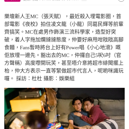
樂壇新人王
MC
（張天賦），最近殺入埋電影圈，首
部電影《夜校》拍住凌文龍
（
小龍
）
同葛民輝等前輩
齊搞笑。
MC
在處男作飾演三流科學家，造型好突
破，着人字拖加爛撻撻態度，仲要好麻甩咁
戙戙
高腳
食麵，
Fans
暫時將台上好有
Power
唱《小心地滑》嘅
佢放埋一邊先。豁出去的
MC
，仲攞自己
5
呎
6
吋
（
官
方聲稱
）
高度嚟開玩笑，甚至唔介意將超巿緋聞擺上
枱
，仲大方表示一直等緊做超巿代言人，呢啲咪識玩
囉。 採訪：杜杜 攝影：娛樂組