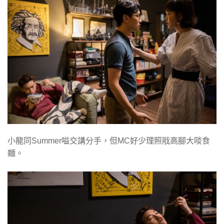
小龍同Summer嗌交講分手，但MC好少理照戙高腳大啖食
麵。