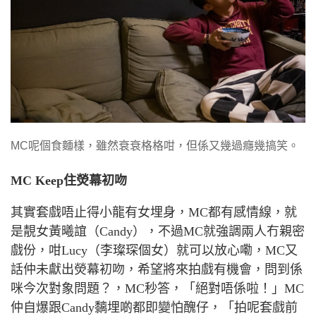
MC呢個食麵樣，雖然衰衰格格咁，但係又幾過癮幾搞笑。
MC Keep
住熒幕初吻
其實套戲唔止得小龍有女埋身，
MC
都有感情線，就
是靚女黃曦誼（
Candy
），不過
MC
就強調兩人冇親密
戲份，咁
Lucy
（
李璨琛個女
）
就可以放心嘞，
MC
又
話仲未獻出熒幕初吻，希望將來拍戲有機會，問到係
咪今次對象問題？，
MC
秒答，「絕對唔係啦！」
MC
仲自爆跟
Candy
黐埋啲都即變怕醜仔，「拍呢套戲前