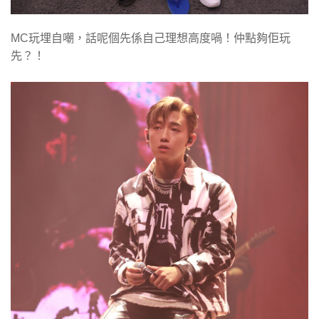
MC玩埋自嘲，話呢個先係自己理想高度喎！仲點夠佢玩
先？！