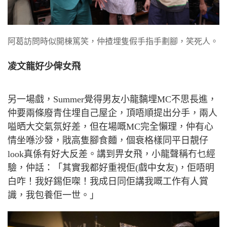
阿葛訪問時似開棟篤笑，仲揸埋隻假手指手劃腳，笑死人。
凌文龍好少俾女飛
另一場戲，
Summer
覺得男友小龍黐埋
MC
不思長進，
仲要兩條廢青住埋自己屋企，頂唔順提出分手，兩人
嗌晒大交氣氛好差，但在場嘅
MC
完全懶理，仲有心
情坐喺沙發，
戙
高隻腳食麵，個衰格樣同平日靚仔
look
真係有好大反差。講到畀女飛，小龍聲稱冇乜經
驗，仲話：「其實我都好重視佢
(
戲中女友
)
，佢唔明
白咋！我好錫佢㗎！我成日同佢講我嘅工作有人賞
識，我包養佢一世。」