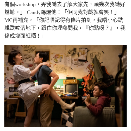
有個
workshop
，畀我哋去了解大家先，頭幾次我哋好
尷尬。」
Candy
踢爆他：「佢同我對戲就會笑！」
MC
再補充，「你記唔記得有條片拍到，我唔小心跣
親跌咗落地下，跟住你埋嚟問我，『你點呀？』，我
係成塊面紅晒！」