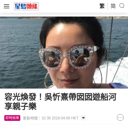
繁
简
容光煥發！吳忻熹帶囡囡遊船河
享親子樂
更新時間：10:38 2018-04-09 HKT
即時娛樂