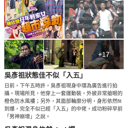
+17
吳彥祖狀態佳不似「入五」
日前，下午五時許，吳彥祖現身中環為廣告進行拍
攝。現場所見，他穿上一套運動裝，外披非常搶眼的
橙色防水風褸；另外，其面部輪廓分明，身形依然fit
到爆，完全不似已經「入五」的中佬，成功粉碎早前
「男神崩壞」之說。