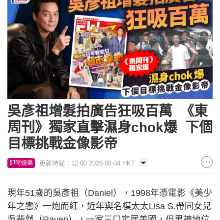
吳彥祖增髮拍廣告狂吸百萬 《東
周刊》獨家直擊濕身chok爆 下個
目標挑戰金像影帝
更新時間：12:00 2026-08-04 HKT
即時娛樂
現年51歲的吳彥祖（Daniel），1998年憑電影《美少
年之戀》一炮而紅，近年與名模太太Lisa S.帶同女兒
吳斐然（Raven），一家三口定居美國，但男神地位