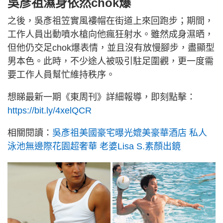
吳彥祖濕身依然chok爆
之後，吳彥祖笠實風褸帽在街道上來回跑步；期間，
工作人員出動噴水槍向他瘋狂射水。雖然成身濕晒，
但他仍交足chok爆表情，並且沒有放慢腳步，盡顯型
男本色。此時，不少途人被吸引駐足圍觀，更一度需
要工作人員幫忙維持秩序。
想睇最新一期《東周刊》詳細報導，即刻點擊：
https://bit.ly/4xelQCR
相關閱讀：
吳彥祖美國豪宅曝光媲美豪華酒店 私人
泳池無邊際花園超奢華 老婆Lisa S.素顏出鏡