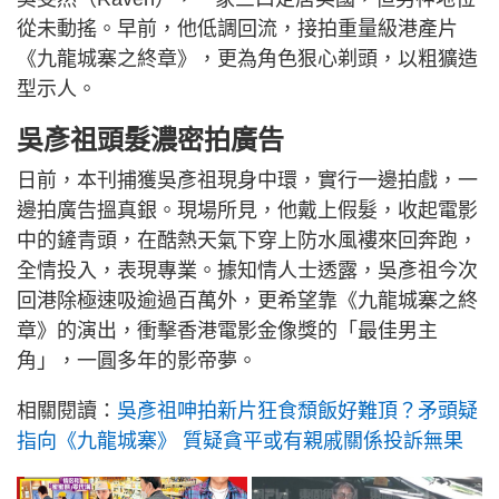
從未動搖。早前，他低調回流，接拍重量級港產片
《九龍城寨之終章》，更為角色狠心剃頭，以粗獷造
型示人。
吳彥祖頭髮濃密拍廣告
日前，本刊捕獲吳彥祖現身中環，實行一邊拍戲，一
邊拍廣告搵真銀。現場所見，他戴上假髮，收起電影
中的鏟青頭，在酷熱天氣下穿上防水風褸來回奔跑，
全情投入，表現專業。據知情人士透露，吳彥祖今次
回港除極速吸逾過百萬外，更希望靠《九龍城寨之終
章》的演出，衝擊香港電影金像獎的「最佳男主
角」，一圓多年的影帝夢。
相關閱讀：
吳彥祖呻拍新片狂食頹飯好難頂？矛頭疑
指向《九龍城寨》 質疑貪平或有親戚關係投訴無果