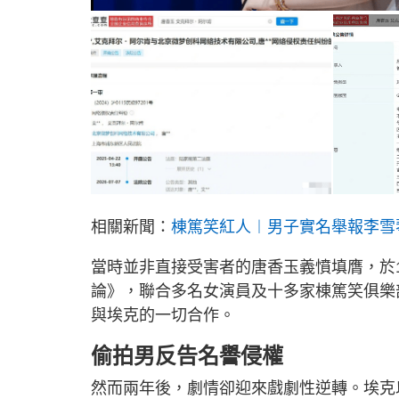
相關新聞：
棟篤笑紅人︱男子實名舉報李雪
當時並非直接受害者的唐香玉義憤填膺，於1
論》，聯合多名女演員及十多家棟篤笑俱樂
與埃克的一切合作。
偷拍男反告名譽侵權
然而兩年後，劇情卻迎來戲劇性逆轉。埃克