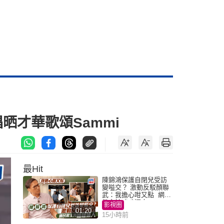
晒才華歌頌Sammi
最Hit
陳錦鴻保護自閉兒受訪
變嗌交？ 激動反駁顏聯
武：我擔心咁又點 網民
批主持咄咄逼人
影視圈
01:20
15小時前