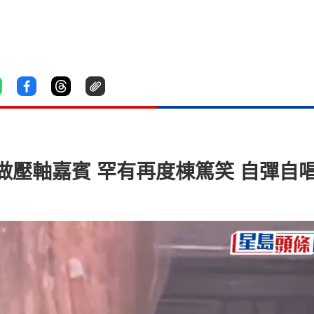
壓軸嘉賓 罕有再度棟篤笑 自彈自唱