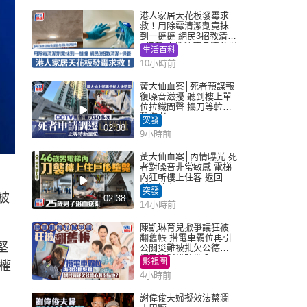
港人家居天花板發霉求
救！用除霉清潔劑竟抹
到一撻撻 網民3招教清潔
+保養 本地油漆品牌曾提
生活百科
醒勿用1物防變色
10小時前
黃大仙血案│死者預謀報
復噪音滋擾 聽到樓上單
位拉鐵閘聲 攜刀等𨋢伏
擊傷者
突發
02:38
9小時前
黃大仙血案│內情曝光 死
者對噪音非常敏感 電梯
內狂斬樓上住客 返回住
所墮樓亡
突發
被
02:38
14小時前
陳凱琳育兒掀爭議狂被
翻舊帳 搭電車霸位再引
堅
公關災難被批欠公德心
網民質疑扮貼地？
影視圈
權
4小時前
謝偉俊夫婦擬效法蔡瀾