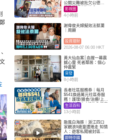
公關災難被批欠公德心
網民質疑扮貼地？
影視圈
刻
4小時前
鄭
謝偉俊夫婦擬效法蔡瀾
｜周顯
投資理財
2026-08-07 06:00 HKT
、
黃大仙血案│血腥一幕震
文
撼心靈 死者鄰居：個心
仲震緊
突發
8小時前
咗
長者社區服務券｜每月
$541換過萬元社區券服
務！護理/膳食/治療/上門
或中心任揀 1條件免資產
生活百科
審查（附申請資格及教
13小時前
學）
颱風白海豚︱浙江四口
家觀浪9歲童遭捲走 知情
人：遊客私闖被封區域
︱有片
即時中國