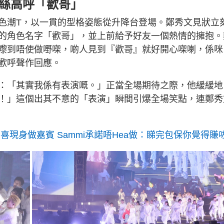
粉絲高呼「歡哥」
色潮T，以一貫的型格姿態從升降台登場。鄭秀文見狀立
的角色名字「歡哥」，並上前給予好友一個熱情的擁抱。
嚟到唔使做嘢㗎，啲人見到『歡哥』就好開心㗎喇，係咪
歡呼聲作回應。
：「其實我係有表演嘅。」正當全場期待之際，他緩緩地
！」這個出其不意的「表演」瞬間引爆全場笑點，連鄭秀
喜現身做嘉賓 Sammi承諾唔Hea做：睇完包保你覺得賺