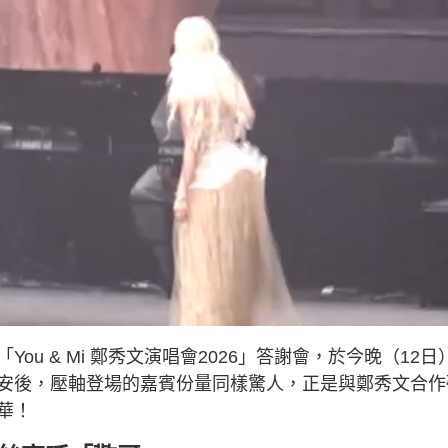
u & Mi 鄭秀文演唱會2026」答謝會，於今晚（12日
安後，壓軸登場的嘉賓份量同樣驚人，正是與鄭秀文合作
華！