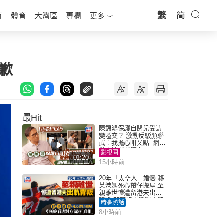
繁
简
育
體育
大灣區
專欄
更多
歉
最Hit
陳錦鴻保護自閉兒受訪
變嗌交？ 激動反駁顏聯
武：我擔心咁又點 網民
批主持咄咄逼人
影視圈
01:20
15小時前
20年「太空人」婚變 移
英港媽死心帶仔搬屋 至
親離世慘遭留港夫出軌
背叛 苦嘆終看透對方留
時事熱話
港「真相」｜Juicy叮
8小時前