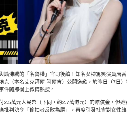
輿論沸騰的「名譽權」官司後續！知名女棟篤笑演員唐香
埃克（本名艾克拜爾·阿爾肯）公開道歉，於昨日（7日）
事件隨即衝上微博熱搜。
2.5萬元人民幣（下同，約2.7萬港元）的賠償金，但她
痛批判決令「偷拍者反敗為勝」，再度引發社會對女性維