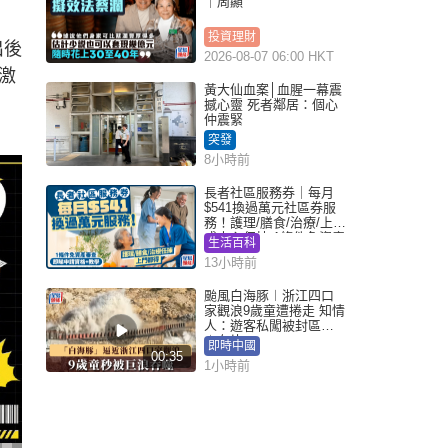
｜周顯
投資理財
出後
2026-08-07 06:00 HKT
激
黃大仙血案│血腥一幕震
撼心靈 死者鄰居：個心
仲震緊
突發
8小時前
長者社區服務券｜每月
$541換過萬元社區券服
務！護理/膳食/治療/上門
或中心任揀 1條件免資產
生活百科
審查（附申請資格及教
13小時前
學）
颱風白海豚︱浙江四口
家觀浪9歲童遭捲走 知情
人：遊客私闖被封區域
︱有片
即時中國
00:35
1小時前