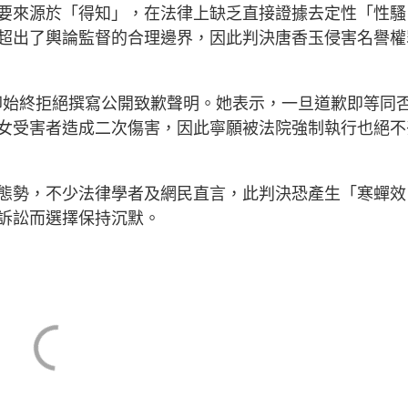
要來源於「得知」，在法律上缺乏直接證據去定性「性騷
超出了輿論監督的合理邊界，因此判決唐香玉侵害名譽權
。
，卻始終拒絕撰寫公開致歉聲明。她表示，一旦道歉即等同
女受害者造成二次傷害，因此寧願被法院強制執行也絕不
態勢，不少法律學者及網民直言，此判決恐產生「寒蟬效
訴訟而選擇保持沉默。