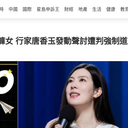
時
中國
國際
星島申訴王
財經
地產
生活
健康
教
褲女 行家唐香玉發動聲討遭判強制道