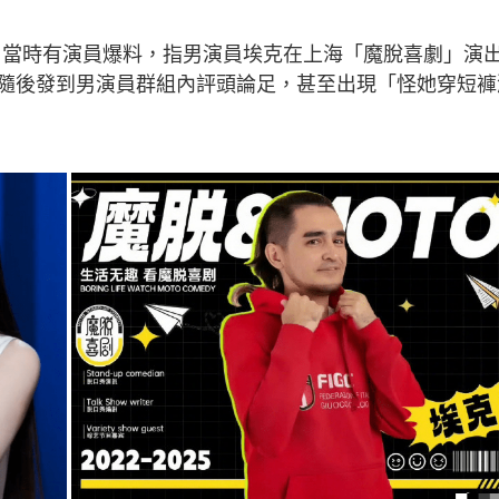
案。當時有演員爆料，指男演員埃克在上海「魔脫喜劇」演
隨後發到男演員群組內評頭論足，甚至出現「怪她穿短褲