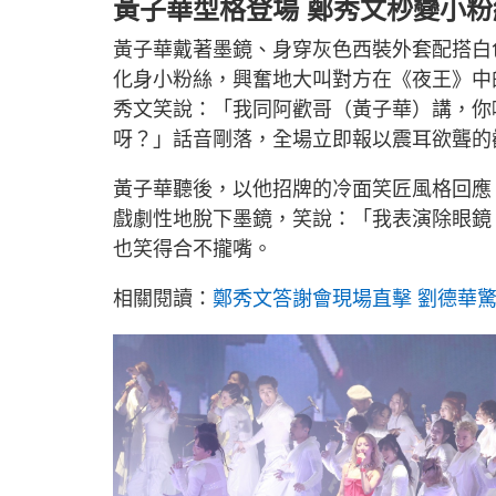
黃子華型格登場 鄭秀文秒變小
黃子華戴著墨鏡、身穿灰色西裝外套配搭白
化身小粉絲，興奮地大叫對方在《夜王》中
秀文笑說：「我同阿歡哥（黃子華）講，你
呀？」話音剛落，全場立即報以震耳欲聾的
黃子華聽後，以他招牌的冷面笑匠風格回應
戲劇性地脫下墨鏡，笑說：「我表演除眼鏡
也笑得合不攏嘴。
相關閱讀：
鄭秀文答謝會現場直擊 劉德華驚