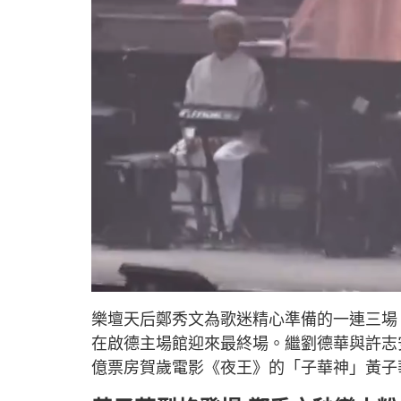
L
U
o
n
a
m
d
u
樂壇天后鄭秀文為歌迷精心準備的一連三場「Yo
e
t
d
e
:
在啟德主場館迎來最終場。繼劉德華與許志
4
.
9
億票房賀歲電影《夜王》的「子華神」黃子
4
%