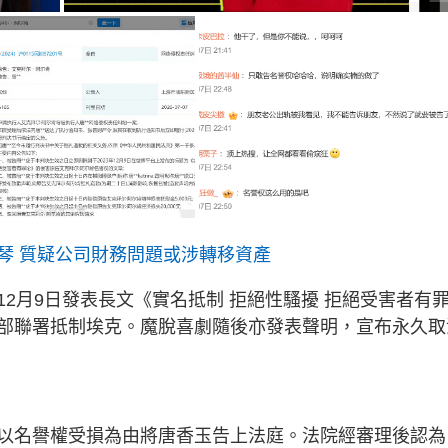
琴 質疑公司財務問題或涉轉移資產
2月9日發表長文《實名抵制 拒絕性騷擾 拒絕受害者有
部聯署抵制埃克。魔脫喜劇隨後亦發表聲明，宣布永久取
以名譽權受損為由將唐香玉告上法庭。法院經審理後認為