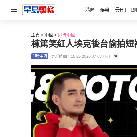
港聞
娛樂
最Hit
即
主頁
中國
即時中國
棟篤笑紅人埃克後台偷拍短
更新時間：15:25 2026-07-08 HKT
即時中國