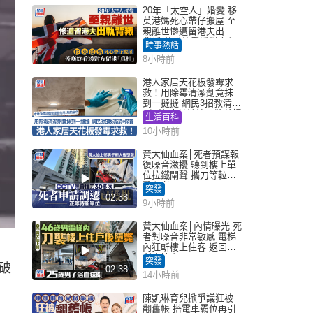
20年「太空人」婚變 移
英港媽死心帶仔搬屋 至
親離世慘遭留港夫出軌
背叛 苦嘆終看透對方留
時事熱話
港「真相」｜Juicy叮
8小時前
港人家居天花板發霉求
救！用除霉清潔劑竟抹
到一撻撻 網民3招教清潔
+保養 本地油漆品牌曾提
生活百科
醒勿用1物防變色
10小時前
黃大仙血案│死者預謀報
復噪音滋擾 聽到樓上單
位拉鐵閘聲 攜刀等𨋢伏
擊傷者
突發
02:38
9小時前
黃大仙血案│內情曝光 死
者對噪音非常敏感 電梯
內狂斬樓上住客 返回住
）
所墮樓亡
突發
破
02:38
14小時前
陳凱琳育兒掀爭議狂被
翻舊帳 搭電車霸位再引