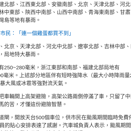
江、福建北部、江西東北部、安徽南部、北京、天津北部、河北
林中東部、陝西中南部、山西中南部、青海東南部、甘肅
灣島等地有暴雨。
 市民：「連一個雞蛋都買不到」
、北京、天津北部、河北中北部、遼寧北部、吉林中部、
，局地特大暴雨。
250~280毫米，浙江東部和南部、福建北部局地有
~800毫米。上述部分地區伴有短時強降水（最大小時降雨量
雷暴大風或冰雹等強對流天氣。
把車輛開上高架避險，高架公路兩側停滿了車，只留了中
馬的苦，才懂這份避險智慧。
道閘，開放天台500個車位，供市民在颱風期間臨時免費
人員的貼心安排表達了感謝。汽車城負責人表示，颱風期