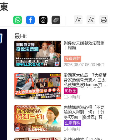
東
最Hit
謝偉俊夫婦擬效法蔡瀾
｜周顯
投資理財
2026-08-07 06:00 HKT
愛回家大結局｜7大綠葉
身家過億背景驚人 三太
私伙鱷魚皮Hermès拍劇
蘇姐原來是半山樓后
影視圈
11小時前
內地媽居港心得「不要
臉的人得到一切」！分
享3方面「豁出去」有著
數 網民：你好厲害
生活百科
14小時前
街坊酒樓推「平民價」