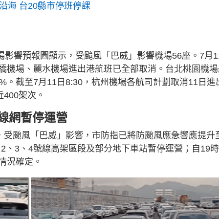
沿海 台20縣市停班停課
場影響預報圖顯示，受颱風「巴威」影響機場56座。7月1
橋機場、麗水機場進出港航班已全部取消。台北桃園機場
%。截至7月11日8:30，杭州機場各航司計劃取消11日進
400架次。
全線網暫停運營
告，受颱風「巴威」影響，市防指已將防颱風應急響應提升
、2、3、4號線高架區段及部分地下車站暫停運營；自19時
情況確定。