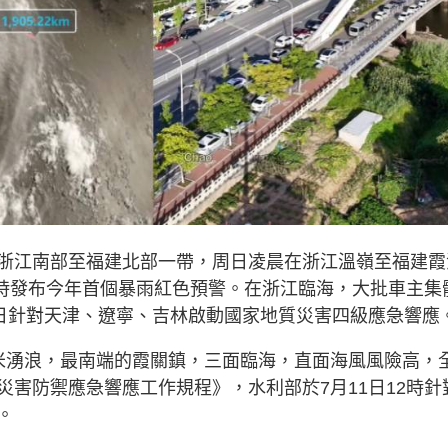
浙江南部至福建北部一帶，周日凌晨在浙江溫嶺至福建霞
0時發布今年首個暴雨紅色預警。在浙江臨海，大批車主集
1日針對天津、遼寧、吉林啟動國家地質災害四級應急響應
米湧浪，最南端的霞關鎮，三面臨海，直面海風風險高，
害防禦應急響應工作規程》，水利部於7月11日12時針
。