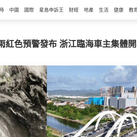
時
中國
國際
星島申訴王
財經
地產
生活
健康
教
雨紅色預警發布 浙江臨海車主集體