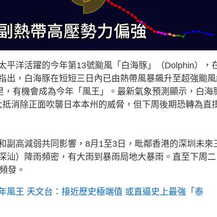
洋活躍的今年第13號颱風「白海豚」（Dolphin），
指出，白海豚在短短三日內已由熱帶風暴飆升至超強颱風
公里，有機會成為今年「風王」。最新氣象預測顯示，白海
，大抵消除正面吹襲日本本州的威脅，但下周後期恐轉為直
和副高減弱共同影響，8月1至3日，毗鄰香港的深圳未來
深汕）降雨頻密，有大雨到暴雨局地大暴雨。直至下周二
發頻發。
年風王 天文台：接近歷史極端值 或直逼史上最強「泰