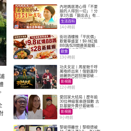
內地媽居港心得「不要
臉的人得到一切」！分
享3方面「豁出去」有著
數 網民：你好厲害
生活百科
14小時前
街坊酒樓推「平民價」
歎奢華盛宴！$9.8紅燒
BB鴿/$28開邊蒸龍蝦 3
大晚餐超值優惠
飲食
13小時前
功夫女足丨周星馳千呼
萬喚終出來！偕劉嘉玲
迪麗熱巴超狂陣容破天
浦
荒現身香港謝票
影視圈
體
12小時前
。
愛回家大結局丨歷年逾
30位神級客串逐個數 古
全
巨基變外賣仔最破格 歐
陽震華情陷群姐
影視圈
對
9小時前
黎彼得離世丨黎樹德被