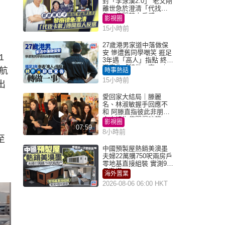
封「李泳漢2.0」 老父剛
離世急於澄清「代找卡
數」傳聞惹人反感
影視圈
15小時前
27歲港男家道中落做保
安 慘遭舊同學嘲笑 捱足
1
3年遇「高人」指點 終辭
職宣告「轉做一事」｜
航
時事熱話
Juicy叮
15小時前
出
愛回家大結局｜滕麗
名、林淑敏握手回應不
和 阿滕直指彼此非朋友
大小姐指傳聞得啖笑
影視圈
07:59
8小時前
至
中國預製屋熱銷美澳墨
夫婦22萬購750呎兩房戶
零地基直接組裝 實測9個
月激讚
海外置業
2026-08-06 06:00 HKT