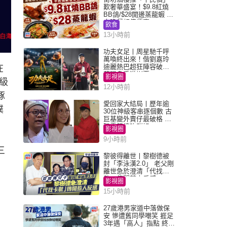
歎奢華盛宴！$9.8紅燒
BB鴿/$28開邊蒸龍蝦 3
大晚餐超值優惠
飲食
13小時前
功夫女足丨周星馳千呼
萬喚終出來！偕劉嘉玲
迪麗熱巴超狂陣容破天
在
荒現身香港謝票
影視圈
級
12小時前
豚
愛回家大結局丨歷年逾
撲
30位神級客串逐個數 古
巨基變外賣仔最破格 歐
陽震華情陷群姐
影視圈
9小時前
三
黎彼得離世丨黎樹德被
封「李泳漢2.0」 老父剛
離世急於澄清「代找卡
數」傳聞惹人反感
影視圈
15小時前
27歲港男家道中落做保
安 慘遭舊同學嘲笑 捱足
3年遇「高人」指點 終辭