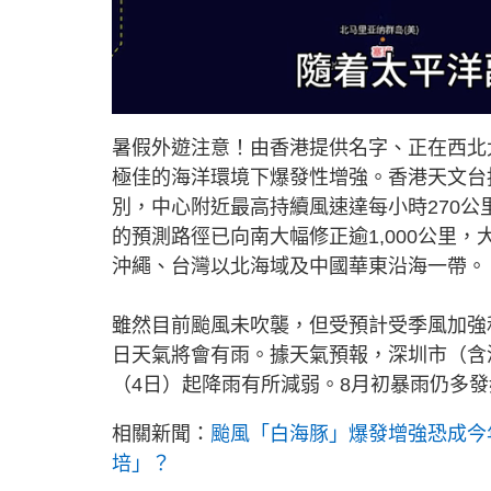
L
U
o
n
a
m
d
u
暑假外遊注意！由香港提供名字、正在西北太平
e
t
d
e
:
極佳的海洋環境下爆發性增強。香港天文台
6
6
.
別，中心附近最高持續風速達每小時270
7
6
的預測路徑已向南大幅修正逾1,000公里
%
沖繩、台灣以北海域及中國華東沿海一帶。
雖然目前颱風未吹襲，但受預計受季風加強
日天氣將會有雨。據天氣預報，深圳市（含
（4日）起降雨有所減弱。8月初暴雨仍多
相關新聞：
颱風「白海豚」爆發增強恐成今
培」？