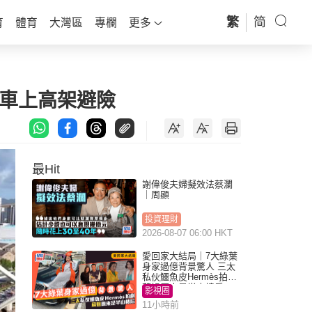
繁
简
育
體育
大灣區
專欄
更多
開車上高架避險
最Hit
謝偉俊夫婦擬效法蔡瀾
｜周顯
投資理財
2026-08-07 06:00 HKT
愛回家大結局｜7大綠葉
身家過億背景驚人 三太
私伙鱷魚皮Hermès拍劇
蘇姐原來是半山樓后
影視圈
11小時前