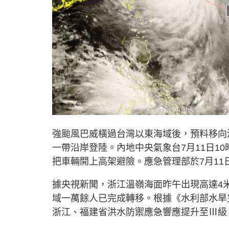
強颱風巴威橫過台灣以東海域後，預料移向
一帶沿岸登陸。內地中央氣象台7月11日1
把車輛開上高架避險。應急管理部於7月1
據央視新聞，浙江溫嶺海面昨午出現高達4
域一萬餘人已完成轉移。根據《水利部水旱災
浙江、福建省洪水防禦應急響應提升至Ⅲ級