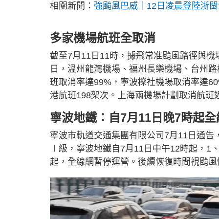
相關新聞：
強颱風巴威｜12日凌晨登陸浙閩
多家機場航班全取消
截至7月11日11時，據飛常准颱風路徑與機
日，溫州龍灣機場、福州長樂機場、台州路
班取消率達99%，寧波櫟社機場取消率達60
港航班198架次。上海兩機場計劃取消航班近
寧波地鐵：自7月11日晚7時起
寧波市軌道交通集團有限公司7月11日通
Ⅰ級，寧波地鐵自7月11日中午12時起，1
起，全線網暫停運營。後續恢復時間視颱風