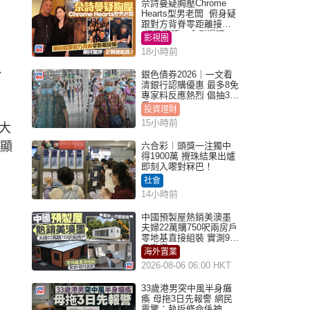
佘詩曼疑胸壓Chrome
Hearts型男老闆 俯身疑
跟對方背脊零距離接觸
網民驚呼：企側邊唔
影視圈
得？
18小時前
、
銀色債券2026｜一文看
清銀行認購優惠 最多8免
專家料反應熱烈 倡抽30
手
投資理財
15小時前
大
明顯
六合彩︱頭獎一注獨中
得1900萬 攪珠結果出爐
即刻入嚟對冧巴！
社會
14小時前
中國預製屋熱銷美澳墨
夫婦22萬購750呎兩房戶
零地基直接組裝 實測9個
月激讚
海外置業
2026-08-06 06:00 HKT
33歲港男突中風半身癱
瘓 母拖3日先報警 網民
震驚：執返條命係神蹟