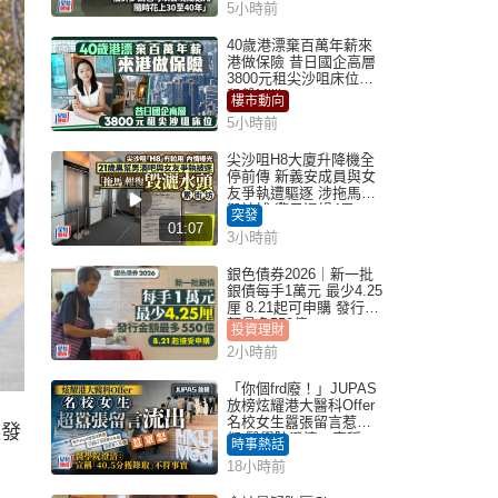
5小時前
40歲港漂棄百萬年薪來
港做保險 昔日國企高層
3800元租尖沙咀床位｜
租盤Million
樓市動向
5小時前
尖沙咀H8大廈升降機全
停前傳 新義安成員與女
友爭執遭驅逐 涉拖馬刑
毀被捕 警另通緝4男
突發
01:07
3小時前
銀色債券2026｜新一批
銀債每手1萬元 最少4.25
厘 8.21起可申購 發行金
額最多550億
投資理財
2小時前
「你個frd廢！」JUPAS
放榜炫耀港大醫科Offer
名校女生囂張留言惹眾
縣發
怒 醫學院澄清：宣稱
時事熱話
「40.5分獲錄取」不符事
18小時前
實｜Juicy叮