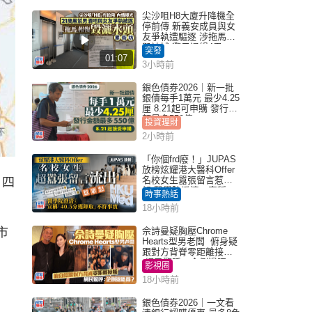
尖沙咀H8大廈升降機全
停前傳 新義安成員與女
友爭執遭驅逐 涉拖馬刑
毀被捕 警另通緝4男
突發
01:07
3小時前
銀色債券2026｜新一批
銀債每手1萬元 最少4.25
厘 8.21起可申購 發行金
額最多550億
投資理財
2小時前
「你個frd廢！」JUPAS
放榜炫耀港大醫科Offer
名校女生囂張留言惹眾
，四
怒 醫學院澄清：宣稱
時事熱話
「40.5分獲錄取」不符事
18小時前
實｜Juicy叮
市
佘詩曼疑胸壓Chrome
Hearts型男老闆 俯身疑
跟對方背脊零距離接觸
網民驚呼：企側邊唔
影視圈
得？
18小時前
銀色債券2026｜一文看