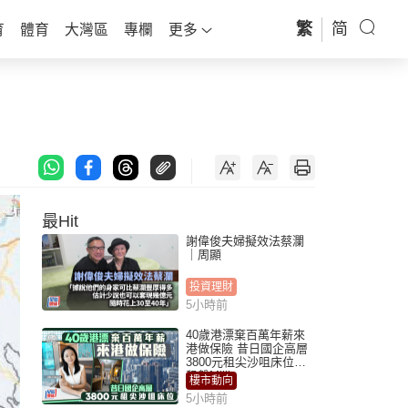
繁
简
育
體育
大灣區
專欄
更多
最Hit
謝偉俊夫婦擬效法蔡瀾
｜周顯
投資理財
5小時前
40歲港漂棄百萬年薪來
港做保險 昔日國企高層
3800元租尖沙咀床位｜
租盤Million
樓市動向
5小時前