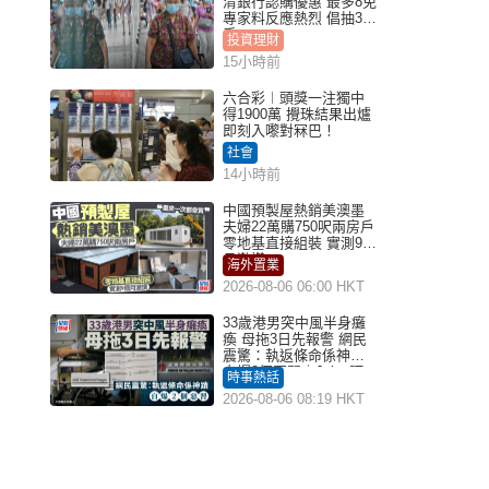
清銀行認購優惠 最多8免
專家料反應熱烈 倡抽30
手
投資理財
15小時前
六合彩︱頭獎一注獨中
得1900萬 攪珠結果出爐
即刻入嚟對冧巴！
社會
14小時前
中國預製屋熱銷美澳墨
夫婦22萬購750呎兩房戶
零地基直接組裝 實測9個
月激讚
海外置業
2026-08-06 06:00 HKT
33歲港男突中風半身癱
瘓 母拖3日先報警 網民
震驚：執返條命係神蹟
自爆2個惡習｜Juicy叮
時事熱話
2026-08-06 08:19 HKT