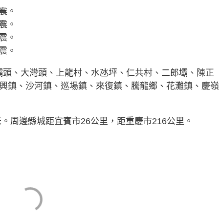
地震。
地震。
地震。
地震。
壩頭、大灣頭、上龍村、水氹坪、仁共村、二郎壩、陳正
復興鎮、沙河鎮、巡場鎮、來復鎮、騰龍鄉、花灘鎮、慶嶺
米。周邊縣城距宜賓市26公里，距重慶市216公里。