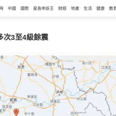
時
中國
國際
星島申訴王
財經
地產
生活
健康
教
多次3至4級餘震