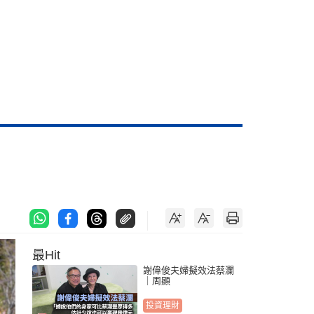
最Hit
謝偉俊夫婦擬效法蔡瀾
｜周顯
投資理財