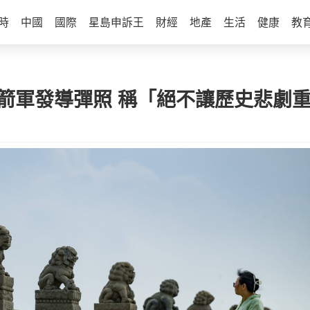
時
中國
國際
星島申訴王
財經
地產
生活
健康
教
火箭軍發導彈照 稱「絕不讓歷史悲劇