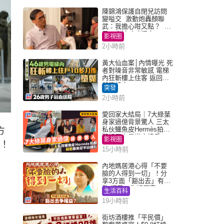
陳錦鴻保護自閉兒訪問
變嗌交 激動炮轟顏聯
武：我擔心咁又點？ 網
民：主持咄咄逼人
影視圈
2小時前
黃大仙血案│內情曝光 死
者對噪音非常敏感 電梯
內狂斬樓上住客 返回住
所墮樓亡
突發
2小時前
愛回家大結局｜7大綠葉
身家過億背景驚人 三太
私伙鱷魚皮Hermès拍劇
方
蘇姐原來是半山樓后
影視圈
了！
15小時前
內地媽居港心得「不要
臉的人得到一切」！分
享3方面「豁出去」有著
數 網民：你好厲害
生活百科
19小時前
街坊酒樓推「平民價」