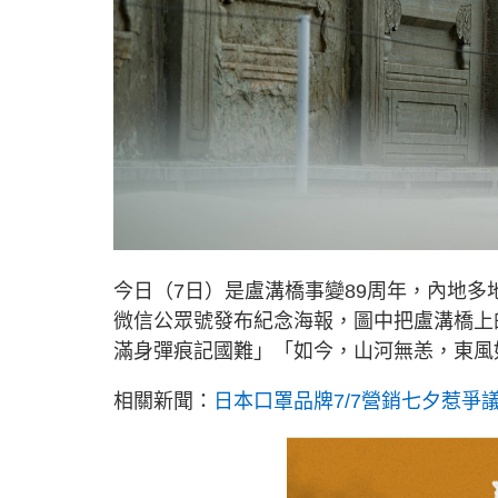
今日（7日）是盧溝橋事變89周年，內地
微信公眾號發布紀念海報，圖中把盧溝橋上
滿身彈痕記國難」「如今，山河無恙，東風
相關新聞：
日本口罩品牌7/7營銷七夕惹爭