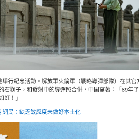
多地舉行紀念活動。解放軍火箭軍（戰略導彈部隊）在其官
的石獅子，和發射中的導彈照合併，中間寫著：「89年
如虹！」
議 網民：缺乏敏感度未做好本土化