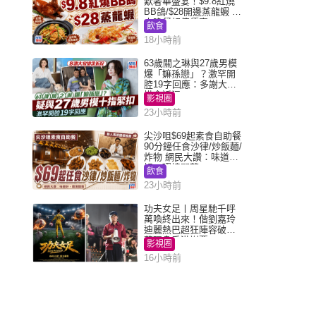
歎奢華盛宴！$9.8紅燒
BB鴿/$28開邊蒸龍蝦 3
大晚餐超值優惠
飲食
18小時前
63歲關之琳與27歲男模
爆「嫲孫戀」？激罕開
腔19字回應：多謝大家
掛念近況
影視圈
23小時前
尖沙咀$69起素食自助餐
90分鐘任食沙律/炒飯麵/
炸物 網民大讚：味道
好，環境闊落
飲食
23小時前
功夫女足丨周星馳千呼
萬喚終出來！偕劉嘉玲
迪麗熱巴超狂陣容破天
荒現身香港謝票
影視圈
16小時前