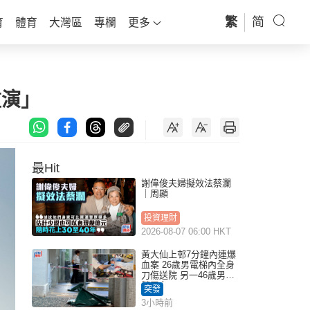
繁
简
育
體育
大灣區
專欄
更多
重演」
最Hit
謝偉俊夫婦擬效法蔡瀾
｜周顯
投資理財
2026-08-07 06:00 HKT
黃大仙上邨7分鐘內連爆
血案 26歲男電梯內全身
刀傷送院 另一46歲男倒
斃平台
突發
3小時前