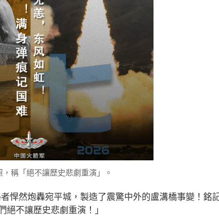
照，稱「絕不讓歷史悲劇重演」。
侵略者悍然炮轟宛平城，製造了震驚中外的盧溝橋事變！銘
們絕不讓歷史悲劇重演！」