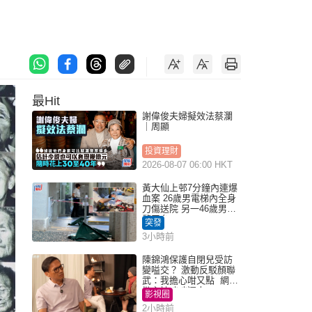
最Hit
謝偉俊夫婦擬效法蔡瀾
｜周顯
投資理財
2026-08-07 06:00 HKT
黃大仙上邨7分鐘內連爆
血案 26歲男電梯內全身
刀傷送院 另一46歲男倒
斃平台
突發
3小時前
陳錦鴻保護自閉兒受訪
變嗌交？ 激動反駁顏聯
武：我擔心咁又點 網民
批主持咄咄逼人
影視圈
2小時前