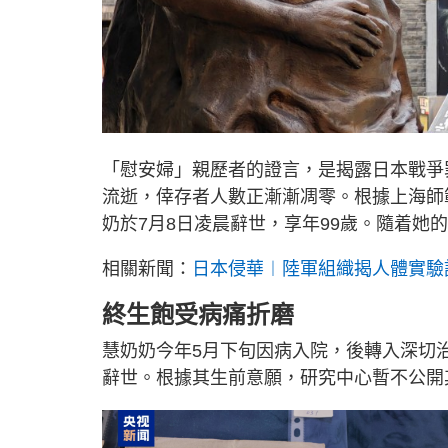
「慰安婦」親歷者的證言，是揭露日本戰爭
流逝，倖存者人數正漸漸凋零。根據上海師
奶於7月8日凌晨辭世，享年99歲。隨着她
相關新聞：
日本侵華︱陸軍組織揭人體實驗
終生飽受病痛折磨
慧奶奶今年5月下旬因病入院，後轉入深切
辭世。根據其生前意願，研究中心暫不公開