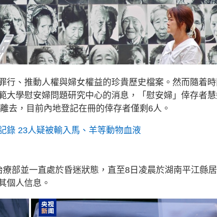
罪行、推動人權與婦女權益的珍貴歷史檔案。然而隨着時
範大學慰安婦問題研究中心的消息，「慰安婦」倖存者慧
的離去，目前內地登記在冊的倖存者僅剩6人。
記錄 23人疑被輸入馬、羊等動物血液
治療部並一直處於昏迷狀態，直至8日凌晨於湖南平江縣
其個人信息。