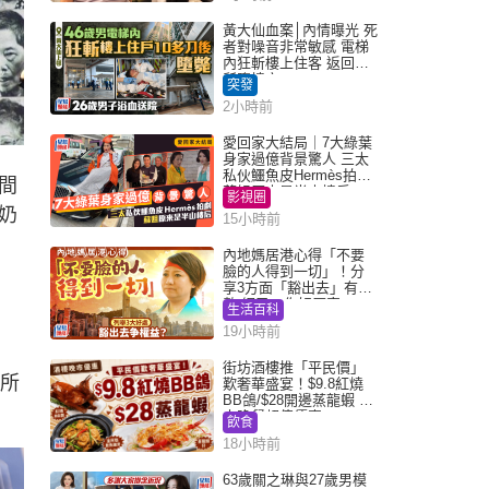
黃大仙血案│內情曝光 死
者對噪音非常敏感 電梯
內狂斬樓上住客 返回住
所墮樓亡
突發
2小時前
愛回家大結局｜7大綠葉
身家過億背景驚人 三太
私伙鱷魚皮Hermès拍劇
間
蘇姐原來是半山樓后
影視圈
奶
15小時前
內地媽居港心得「不要
臉的人得到一切」！分
享3方面「豁出去」有著
數 網民：你好厲害
生活百科
19小時前
街坊酒樓推「平民價」
居所
歎奢華盛宴！$9.8紅燒
BB鴿/$28開邊蒸龍蝦 3
大晚餐超值優惠
飲食
18小時前
63歲關之琳與27歲男模