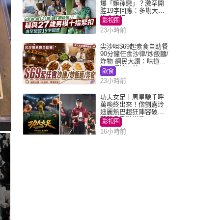
爆「嫲孫戀」？激罕開
腔19字回應：多謝大家
掛念近況
影視圈
23小時前
尖沙咀$69起素食自助餐
90分鐘任食沙律/炒飯麵/
炸物 網民大讚：味道
好，環境闊落
飲食
23小時前
功夫女足丨周星馳千呼
萬喚終出來！偕劉嘉玲
迪麗熱巴超狂陣容破天
荒現身香港謝票
影視圈
16小時前