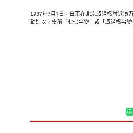
1937年7月7日，日軍在北京盧溝橋附近
動進攻，史稱「七七事變」或「盧溝橋事變