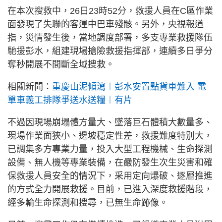
在本次搜救中，26日23時52分，救援人員在C區作業
面發現了失聯的客運中巴車殘骸。另外，央視報道
指，災情發生後，當地調度部署，多支專業救援隊伍
馳援彭水，組建現場搶險救援指揮部，連續多日爭分
奪秒開展不間斷全域搜救。
相關新聞：
重慶山泥傾瀉︱彭水安置點貨車難入 電
單車義工排隊爭送水送糧︱有片
不過因現場崩塌體方量大、墜落巨石體積大數量多、
現場作業面狹小、邊坡穩定性差，救援難度特別大，
已調集多方專業力量，投入大型工程機械、生命探測
設備、無人機等專業裝備，在嚴防發生次生災害和確
保救援人員安全的情況下，采用定向爆破、逐層推進
的方式全力開展救援。目前，已進入深度救援階段，
經多輪生命探測和搜尋，已無生命跡像。