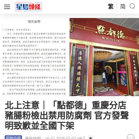
繁
简
北上注意｜「點都德」重慶分店
豬腸粉檢出禁用防腐劑 官方發聲
明致歉並全國下架
更新時間：16:57 2026-07-07 HKT
即時中國