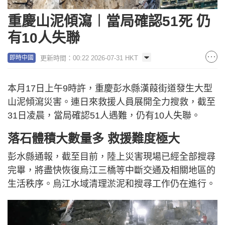
重慶山泥傾瀉︱當局確認51死 仍
有10人失聯
更新時間：00:22 2026-07-31 HKT
即時中國
本月17日上午9時許，重慶彭水縣漢葭街道發生大型
山泥傾瀉災害。連日來救援人員展開全力搜救，截至
31日凌晨，當局確認51人遇難，仍有10人失聯。
落石體積大數量多 救援難度極大
彭水縣通報，截至目前，陸上災害現場已經全部搜尋
完畢，將盡快恢復烏江三橋等中斷交通及相關地區的
生活秩序。烏江水域清理淤泥和搜尋工作仍在進行。