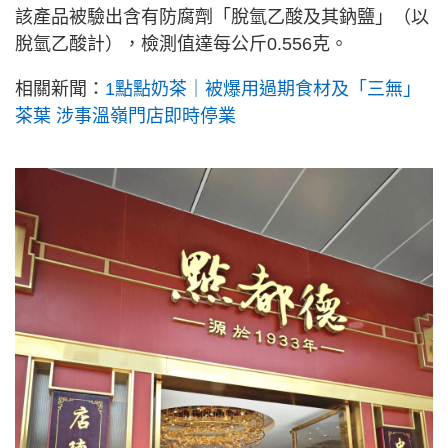
該產品被驗出含有防腐劑「脫氫乙酸及其鈉鹽」（以
脫氫乙酸計），檢測值達每公斤0.556克。
相關新聞：
1點點奶茶｜被爆用過期食材及「三無」
茶葉 涉事溫嶺門店即時停業