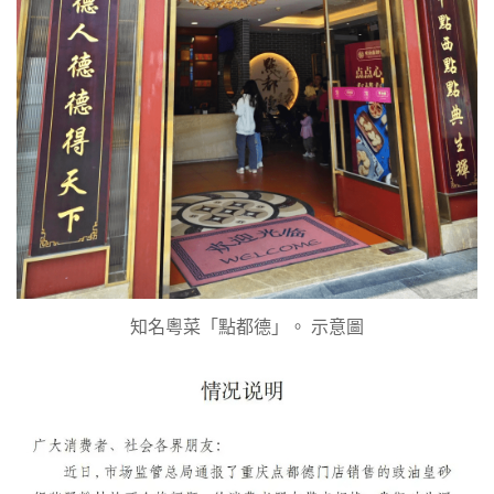
知名粵菜「點都德」。 示意圖