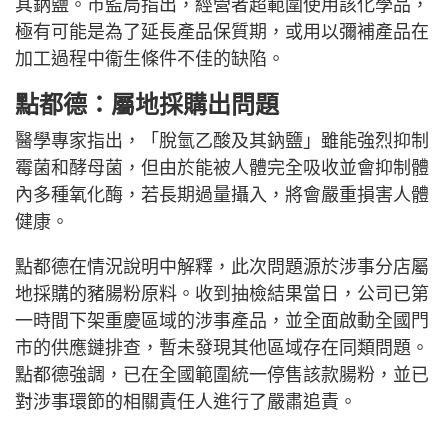
其鈉鹽。市監局指出，經營者超範圍使用該化學品，
極有可能是為了延長產品保質期，或用以彌補產品在
加工過程中衞生條件不佳的缺陷。
點都德：屬地採購出問題
醫學專家指出，「脫氫乙酸及其鈉鹽」雖能強烈抑制
霉菌和酵母菌，但由於能被人體完全吸收並會抑制體
內多種氧化酶，若長期過量攝入，將會嚴重損害人體
健康。
點都德在情況說明中解釋，此次問題源於涉事分店屬
地採購的豬腸粉原料。收到抽檢結果當日，公司已第
一時間下架重慶區域的涉事產品，並全面啟動全國門
市的供應鏈排查，暫未發現其他區域存在同類問題。
點都德強調，已在全國範圍統一停售該款腸粉，並已
對涉事環節的相關責任人進行了嚴肅追責。