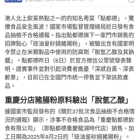
港人北上飲茶熱點之一的的知名粵菜「點都德」，驚
爆食品安全風波！國家市場監督管理總局近日發布食
品抽檢不合格通報，指出點都德旗下一家門市銷售的
招牌點心「豉油皇砂鍋豬腸粉」，被驗出含有國家明
令禁止在米類製品中使用的防腐劑「脫氫乙酸及其鈉
鹽」。點都德昨日（6日）於官方微信公眾號發表聲
明，證實事件並對引起消費者擔憂「深感自責、深表
歉意」，目前已在全國門市統一停售並下架該款產
品。
重慶分店豬腸粉原料驗出「脫氫乙酸」
據國家市監局發布的《關於37批次食品抽檢不合格情
況的通報》顯示，涉事不合格食品為「重慶點都德飲
食有限公司」（即點都德重慶龍湖時代店）銷售、加
工日期為2025年9月2日的「豉油皇砂鍋豬腸粉」。