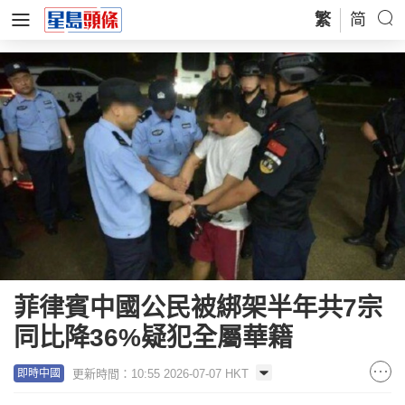
繁
简
菲律賓中國公民被綁架半年共7宗
同比降36%疑犯全屬華籍
更新時間：10:55 2026-07-07 HKT
即時中國