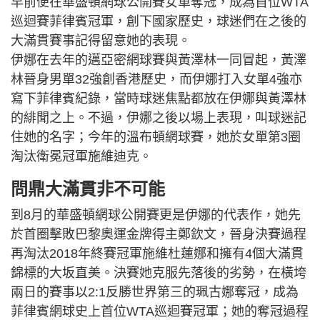
早前便在華盛頓網球公開賽女單奪冠，成為首位WTA
巡迴賽菲律賓冠軍，創下國家歷史，球迷們在之後的
大滿貫賽事記得留意她的表現。
伊娜在去年的邁亞密網球賽與黃澤林一同冒起，黃澤
林晉身男單32強創香港歷史，而伊娜打入女單4強亦
寫下菲律賓紀錄，當時球迷焦點都放在伊娜與黃澤林
的緋聞之上。不過，伊娜之後以場上表現，叫球迷記
住她的名字；今年的溫布頓網球賽，她於女單第3圈
淘汰衛冕冠軍施維迪克。
問鼎大滿貫非不可能
到8月的華盛頓網球公開賽更是伊娜的代表作，她先
於首圈擊敗巴黎奧運金牌得主鄭欽文，晉身決賽過程
再淘汰2018年終賽冠軍施維杜蓮娜和擁有4個大滿貫
錦標的大坂直美。決賽她克服先落後的劣勢，在橫垮
兩日的賽事以2:1反勝世界第三的珮古娜奪冠，成為
菲律賓網球史上首位WTA巡迴賽冠軍；她的奪冠過程