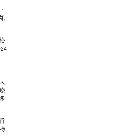
，
訊
格
24
大
療
多
香
物