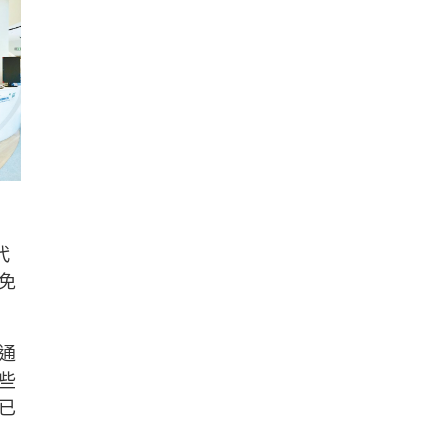
代
免
通
些
已