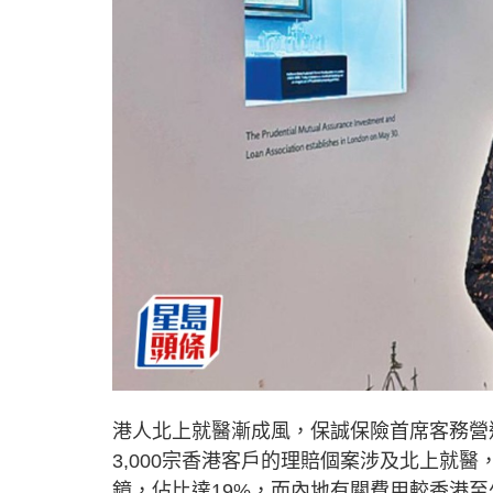
港人北上就醫漸成風，保誠保險首席客務營
3,000宗香港客戶的理賠個案涉及北上就
鏡，佔比達19%，而內地有關費用較香港