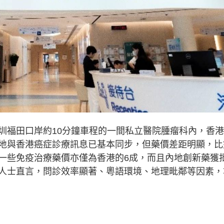
圳福田口岸約10分鐘車程的一間私立醫院腫瘤科內，香
內地與香港癌症診療訊息已基本同步，但藥價差距明顯，比
一些免疫治療藥價亦僅為香港的6成，而且內地創新藥獲
人士直言，問診效率顯著、粵語環境、地理毗鄰等因素，