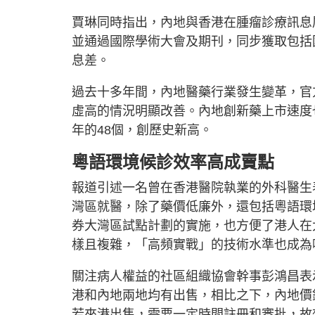
賈琳同時指出，內地與香港在腫瘤診療訊息
並通過國際學術大會及期刊，同步獲取包括
息差。
過去十多年間，內地醫藥行業發生變革，官
虛高的情況明顯改善。內地創新藥上市速度也
年的48個，創歷史新高。
粵語環境候診效率高成賣點
報道引述一名曾在香港醫院執業的外科醫生
灣區就醫，除了藥價低廉外，還包括粵語環
券大灣區試點計劃的實施，也方便了港人在
樣且複雜，「高頻實戰」的技術水準也成為
關注病人權益的社區組織協會幹事彭鴻昌表
港和內地兩地均有出售，相比之下，內地價
若來港出售，需要一定時間註冊和審批，故