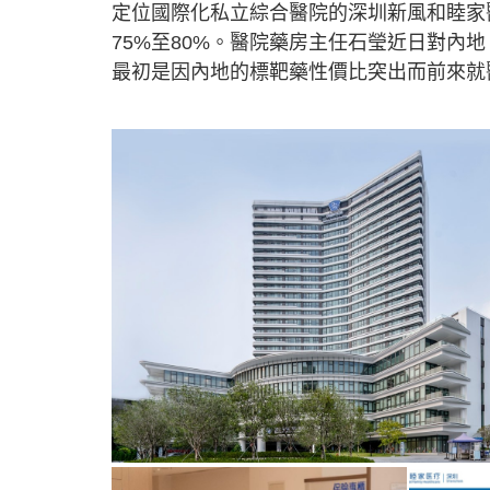
定位國際化私立綜合醫院的深圳新風和睦家
75%至80%。醫院藥房主任石瑩近日對內
最初是因內地的標靶藥性價比突出而前來就