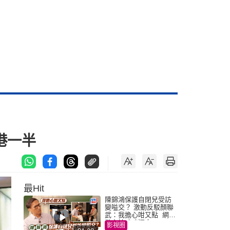
港一半
最Hit
陳錦鴻保護自閉兒受訪
變嗌交？ 激動反駁顏聯
武：我擔心咁又點 網民
批主持咄咄逼人
影視圈