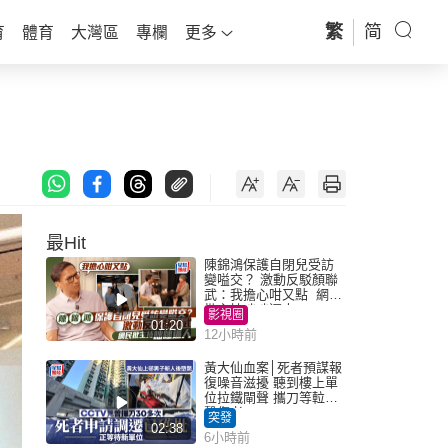
繁
简
育
體育
大灣區
專欄
更多
最Hit
陳錦鴻保護自閉兒受訪
變嗌交？ 激動反駁顏聯
武：我擔心咁又點 網民
批主持咄咄逼人
影視圈
01:20
12小時前
黃大仙血案│死者預謀報
復噪音滋擾 聽到樓上單
位拉鐵閘聲 攜刀等𨋢伏
擊傷者
突發
02:38
6小時前