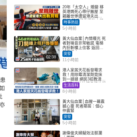
20年「太空人」婚變 移
英港媽死心帶仔搬屋 至
親離世慘遭留港夫出軌
背叛 苦嘆終看透對方留
時事熱話
港「真相」｜Juicy叮
5小時前
黃大仙血案│內情曝光 死
者對噪音非常敏感 電梯
內狂斬樓上住客 返回住
所墮樓亡
突發
02:38
11小時前
港人家居天花板發霉求
救！用除霉清潔劑竟抹
到一撻撻 網民3招教清潔
港患
+保養 本地油漆品牌曾提
生活百科
如
醒勿用1物防變色
8小時前
批
黃大仙血案│血腥一幕震
亦
撼心靈 死者鄰居：個心
仲震緊
突發
5小時前
謝偉俊夫婦擬效法蔡瀾