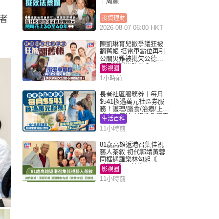
｜周顯
者
投資理財
2026-08-07 06:00 HKT
陳凱琳育兒掀爭議狂被
翻舊帳 搭電車霸位再引
公關災難被批欠公德心
網民質疑扮貼地？
影視圈
1小時前
長者社區服務券｜每月
$541換過萬元社區券服
務！護理/膳食/治療/上門
或中心任揀 1條件免資產
生活百科
審查（附申請資格及教
11小時前
學）
81歲高雄返港召集佳視
藝人茶敘 初代郭靖黃蓉
同框遇羅樂林勾起《神
鵰俠侶》回憶殺
影視圈
11小時前