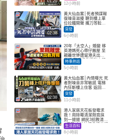
01:20
12小時前
黃大仙血案│死者預謀報
復噪音滋擾 聽到樓上單
位拉鐵閘聲 攜刀等𨋢伏
擊傷者
突發
02:38
6小時前
20年「太空人」婚變 移
英港媽死心帶仔搬屋 至
親離世慘遭留港夫出軌
背叛 苦嘆終看透對方留
時事熱話
港「真相」｜Juicy叮
5小時前
黃大仙血案│內情曝光 死
者對噪音非常敏感 電梯
內狂斬樓上住客 返回住
所墮樓亡
突發
02:38
11小時前
港人家居天花板發霉求
救！用除霉清潔劑竟抹
到一撻撻 網民3招教清潔
+保養 本地油漆品牌曾提
生活百科
醒勿用1物防變色
胃
8小時前
治