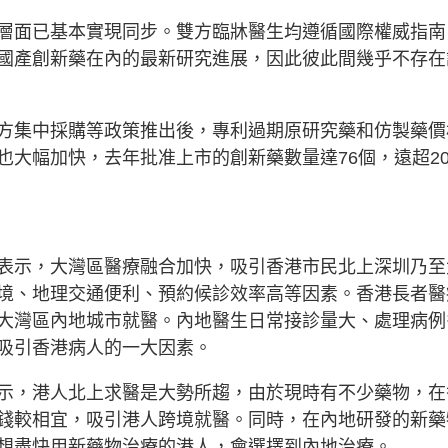
層面已基本實現同步。雙方臨牀醫生均遵循國際權威指南
國產創新藥在內的最新研究進展，因此彼此間幾乎不存在
方集中採購等政策推出後，專利過期原研究藥和仿製藥價
大幅加快，去年批准上市的創新藥數量達76個，遠超20
表示，大灣區醫療融合加快，吸引香港市民北上深圳乃至
境、地理交通便利、預約候診效率高等因素。香港長者醫
大灣區內地城市就醫。內地醫生日常接診量大、處理病例
吸引香港病人的一大因素。
示，港人北上求醫是大勢所趨，由於現時有不少藥物，在
錢較相宜，吸引港人跨境就醫。同時，在內地研發的新藥
想盡快用新藥物治療的港人，會選擇到內地治療。