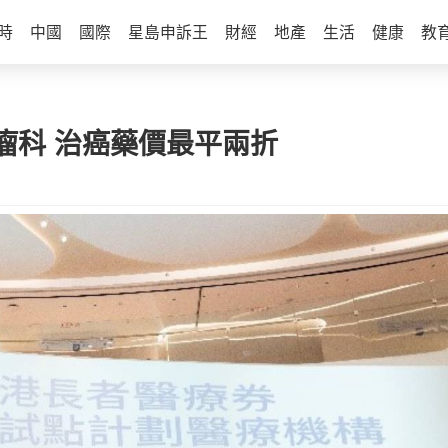
時
中國
國際
星島申訴王
財經
地產
生活
健康
教
瘤科 治癌藥價最平兩折