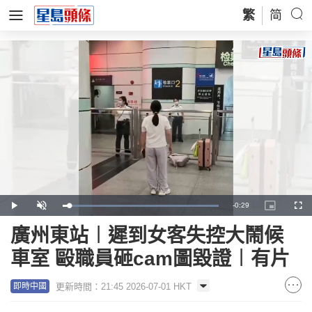
繁
简
Remaining
-
0:29
Loaded
:
Play
Unmute
Picture-
Full
100.00%
in-
Picture
Time
廣州東站︱遲到女客失控大鬧候
車室 毆職員砸cam圖毀證︱有片
更新時間：21:45 2026-07-01 HKT
即時中國