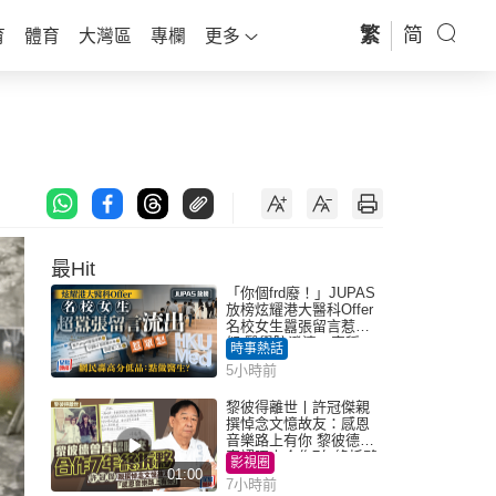
繁
简
育
體育
大灣區
專欄
更多
最Hit
「你個frd廢！」JUPAS
放榜炫耀港大醫科Offer
名校女生囂張留言惹眾
怒 醫學院澄清：宣稱
時事熱話
「40.5分獲錄取」不符事
5小時前
實｜Juicy叮
黎彼得離世丨許冠傑親
撰悼念文憶故友：感恩
音樂路上有你 黎彼德曾
直認唔夾合作7年終拆夥
影視圈
01:00
7小時前