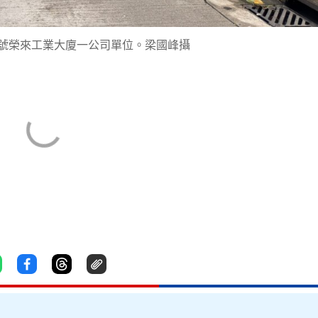
4號榮來工業大廈一公司單位。梁國峰攝