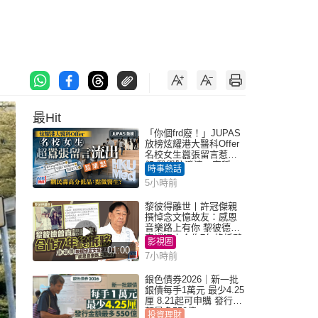
最Hit
「你個frd廢！」JUPAS
放榜炫耀港大醫科Offer
名校女生囂張留言惹眾
怒 醫學院澄清：宣稱
時事熱話
「40.5分獲錄取」不符事
5小時前
實｜Juicy叮
黎彼得離世丨許冠傑親
撰悼念文憶故友：感恩
音樂路上有你 黎彼德曾
直認唔夾合作7年終拆夥
影視圈
01:00
7小時前
銀色債券2026｜新一批
銀債每手1萬元 最少4.25
厘 8.21起可申購 發行金
額最多550億
投資理財