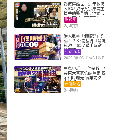
黎彼得離世丨近年多次
入ICU 契仔黃宗澤曾施
援手助醫重病：佢瀟灑
一生唔想大家唔開心
影視圈
01:23
2小時前
港人反擊「假順豐」詐
騙！？ 公開騙徒「關鍵
秘密」 網民聯手玩謝：
練習緬甸語
生活百科
2026-08-05 11:46 HKT
星島申訴王 | 停業近一年
尖東大富豪低調重開 獨
家相片曝光 復業前夕被
淋油「贈慶」
申訴熱話
02:52
8小時前