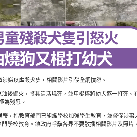
男童涉嫌以虐殺犬隻，相關影片引發全網憤怒。
汽油後縱火，將其活活燒死，並用棍棒將幼犬逐一打死。
極為殘忍。
布通報，指教育部門已組織學校加強學生教育，並督促涉事
專門學校教育。鎮政府呼籲各界不要散播相關影片及照片