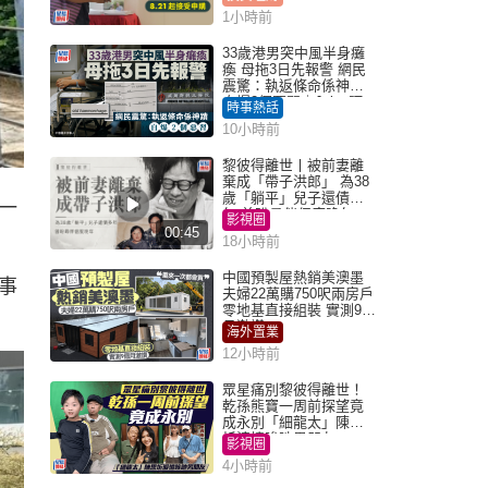
1小時前
33歲港男突中風半身癱
瘓 母拖3日先報警 網民
震驚：執返條命係神蹟
自爆2個惡習｜Juicy叮
時事熱話
10小時前
黎彼得離世丨被前妻離
棄成「帶子洪郎」 為38
歲「躺平」兒子還債多
一
年 曾盼尋伴侶度晚年
影視圈
00:45
18小時前
中國預製屋熱銷美澳墨
事
夫婦22萬購750呎兩房戶
零地基直接組裝 實測9個
月激讚
海外置業
12小時前
眾星痛別黎彼得離世！
乾孫熊寶一周前探望竟
成永別「細龍太」陳思
圻淚憶唉吔男朋友
影視圈
4小時前