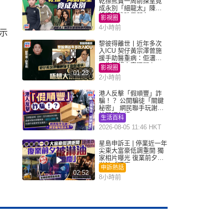
乾孫熊寶一周前探望竟
成永別「細龍太」陳思
圻淚憶唉吔男朋友
影視圈
4小時前
示
黎彼得離世丨近年多次
入ICU 契仔黃宗澤曾施
援手助醫重病：佢瀟灑
一生唔想大家唔開心
影視圈
01:23
2小時前
港人反擊「假順豐」詐
騙！？ 公開騙徒「關鍵
秘密」 網民聯手玩謝：
練習緬甸語
生活百科
2026-08-05 11:46 HKT
星島申訴王 | 停業近一年
尖東大富豪低調重開 獨
家相片曝光 復業前夕被
淋油「贈慶」
申訴熱話
02:52
8小時前