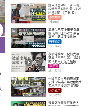
銀色債券2026｜新一批
銀債每手1萬元 最少4.25
厘 8.21起可申購 發行金
額最多550億
投資理財
1小時前
33歲港男突中風半身癱
瘓 母拖3日先報警 網民
震驚：執返條命係神蹟
自爆2個惡習｜Juicy叮
時事熱話
10小時前
黎彼得離世丨被前妻離
棄成「帶子洪郎」 為38
歲「躺平」兒子還債多
年 曾盼尋伴侶度晚年
影視圈
00:45
18小時前
有
中國預製屋熱銷美澳墨
夫婦22萬購750呎兩房戶
零地基直接組裝 實測9個
人
月激讚
海外置業
12小時前
。
眾星痛別黎彼得離世！