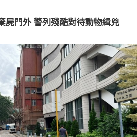
棄屍門外 警列殘酷對待動物緝兇