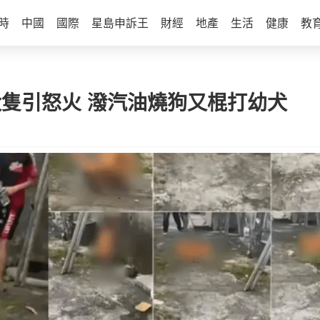
時
中國
國際
星島申訴王
財經
地產
生活
健康
教
殺犬隻引怒火 潑汽油燒狗又棍打幼犬