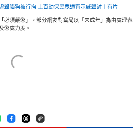
虐殺貓狗被行拘 上百動保民眾通宵示威聲討︱有片
「必須嚴懲」。部分網友對當局以「未成年」為由處理表
及懲處力度。