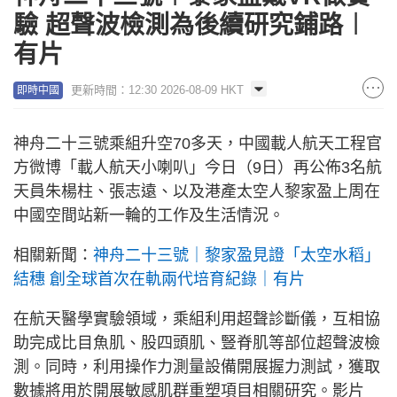
驗 超聲波檢測為後續研究鋪路︱
有片
更新時間：12:30 2026-08-09 HKT
即時中國
神舟二十三號乘組升空70多天，中國載人航天工程官
方微博「載人航天小喇叭」今日（9日）再公佈3名航
天員朱楊柱、張志遠、以及港產太空人黎家盈上周在
中國空間站新一輪的工作及生活情況。
相關新聞：
神舟二十三號｜黎家盈見證「太空水稻」
結穗 創全球首次在軌兩代培育紀錄｜有片
在航天醫學實驗領域，乘組利用超聲診斷儀，互相協
助完成比目魚肌、股四頭肌、豎脊肌等部位超聲波檢
測。同時，利用操作力測量設備開展握力測試，獲取
數據將用於開展敏感肌群重塑項目相關研究。影片