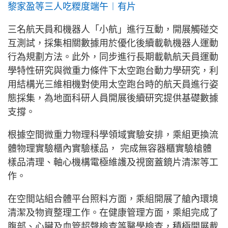
黎家盈等三人吃糉度端午︱有片
三名航天員和機器人「小航」進行互動，開展觸碰交
互測試，採集相關數據用於優化後續載軌機器人運動
行為規劃方法。此外，同步進行長期載軌航天員運動
學特性研究與微重力條件下太空跑台動力學研究，利
用結構光三維相機對使用太空跑台時的航天員進行姿
態採集，為地面科研人員開展後續研究提供基礎數據
支撐。
根據空間微重力物理科學領域實驗安排，乘組更換流
體物理實驗櫃內實驗樣品， 完成無容器櫃實驗槍體
樣品清理、軸心機構電極維護及視窗蓋鏡片清潔等工
作。
在空間站組合體平台照料方面，乘組開展了艙內環境
清潔及物資整理工作。在健康管理方面，乘組完成了
腹部、心臟及血管超聲檢查等醫學檢查，積極開展載