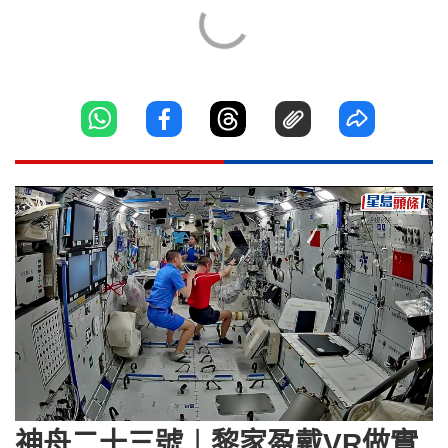
Loaded
:
Unmute
90.55%
神舟二十三號︱黎家盈戴VR做實