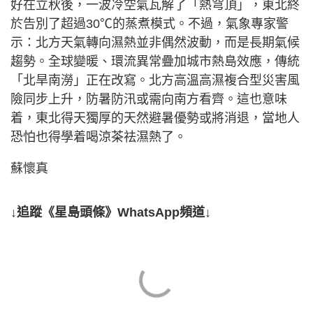
好在立秋後，一波冷空氣瓦解了「熱穹頂」，東北終
於告別了超過30℃的蒸煮模式。不過，氣象專家警
示：北方天氣轉向濕熱並非偶然波動，而是長期氣候
趨勢。全球變暖、環流異常疊加城市熱島效應，傳統
「北旱南澇」正在改寫。北方高溫高濕複合型災害風
險同步上升，防暑防汛或需向南方看齊。這也意味
着，東北得天獨厚的天然避暑優勢或將消退，當地人
恐怕也得學着喝涼茶祛濕熱了。
蘇懷真
↓追蹤《星島頭條》WhatsApp頻道↓