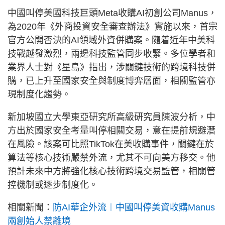
中國叫停美國科技巨頭Meta收購AI初創公司Manus，
為2020年《外商投資安全審查辦法》實施以來，首宗
官方公開否決的AI領域外資併購案。隨着近年中美科
技戰越發激烈，兩邊科技監管同步收緊。多位學者和
業界人士對《星島》指出，涉關鍵技術的跨境科技併
購，已上升至國家安全與制度博弈層面，相關監管亦
現制度化趨勢。
新加坡國立大學東亞研究所高級研究員陳波分析，中
方出於國家安全考量叫停相關交易，意在提前規避潛
在風險。該案可比照TikTok在美收購事件，關鍵在於
算法等核心技術嚴禁外流，尤其不可向美方移交。他
預計未來中方將強化核心技術跨境交易監管，相關管
控機制或逐步制度化。
相關新聞：
防AI華企外流︱中國叫停美資收購Manus
兩創始人禁離境