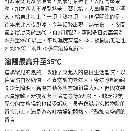
對於東北的反常酷暑，氣象專家拆解，大陸高壓東
移，加之西太平洋副熱帶高壓北抬，大量暖濕氣流湧
入，給東北扣上了一頂「熱穹頂」。值得關注的是，
往年東北入夜即涼，今年頻繁出現「熱帶夜」，夜間
氣溫屢屢突破25℃。自7月底起，瀋陽多日最高氣溫
飆升至35℃以上，平均濕度高達80%，夜間最低溫也
沖到28℃，刷新70多年氣象紀錄。
瀋陽最高升至35℃
這場罕見的濕熱，改變了東北人的夏日生活習慣。以
往習慣自然納涼、不喜空調的老年人，今年也都紛紛
開冷氣降溫。高溫帶動多地空調銷量大漲，但因安裝
人員緊缺，新機安裝普遍需等待3天以上。缺乏冷氣
配套的文旅場館也備受詬病，長春偽滿皇宮博物院的
留言簿上，滿是遊客吐槽場館悶熱、呼籲加裝空調的
留言。