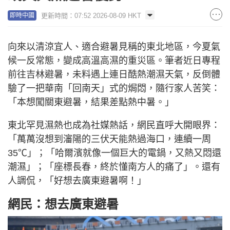
更新時間：07:52 2026-08-09 HKT
即時中國
向來以清涼宜人、適合避暑見稱的東北地區，今夏氣
候一反常態，變成高溫高濕的重災區。筆者近日專程
前往吉林避暑，未料遇上連日酷熱潮濕天氣，反倒體
驗了一把華南「回南天」式的焗悶，隨行家人苦笑：
「本想闖關東避暑，結果差點熱中暑。」
東北罕見濕熱也成為社媒熱話，網民直呼大開眼界：
「萬萬沒想到瀋陽的三伏天能熱過海口，連續一周
35℃」；「哈爾濱就像一個巨大的電鍋，又熱又悶還
潮濕」；「座標長春，終於懂南方人的痛了」。還有
人調侃，「好想去廣東避暑啊！」
網民：想去廣東避暑