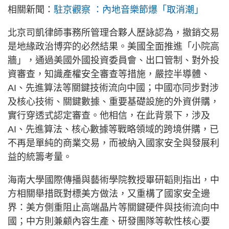
相關新聞：
駐京觀察 ：內地音樂節爆「取消潮」
北京司凱律師事務所管理合夥人歷詠認為，撤銷交易
是地緣政治博弈的必然結果。美國全面推進「小院高
牆」，通過美國外國投資委員會、出口管制、對外投
資審查，知識產權安全審查等措施，嚴控半導體、
AI、先進算法等關鍵技術流向中國；中國亦同步對涉
及核心技術、關鍵數據、重要基礎設施的外資併購，
實行穿透式認定審查。他相信，在此背景下，涉及
AI、先進算法、核心數據等戰略領域的跨境併購，已
不再是單純的商業交易，而被納入國家安全與發展利
益的統籌考量。
海南大學國際傳播與藝術學院教授畢研韜則指出，中
方相關舉措既對標美方做法，又重構了國家安全邊
界：美方側重阻止高端晶片等關鍵硬件與技術流向中
國；中方則兼顧內容生產、研發團隊等軟性核心要