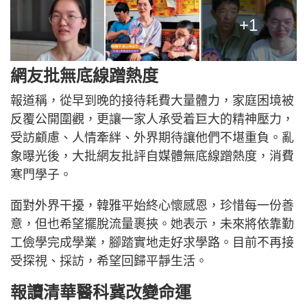
+1
網友批無底線蹭熱度
報道稱，從早到晚的接待耗費大量體力，家庭困境被
反覆公開圍觀，更讓一家人承受着巨大的精神壓力，
受訪顧慮、人情牽絆、外界期待讓他們不堪重負。亂
象曝光後，大批網友批評自媒體無底線蹭熱度，消費
寒門學子。
面對外界干擾，韓雅平始終心懷感恩，珍惜每一份善
意，但也希望擺脫流量裹挾。她表示，未來將依靠勤
工儉學完成學業，腳踏實地走好求學路。目前不再接
受探視、採訪，希望回歸平靜生活。
報讀清華醫科冀改變命運