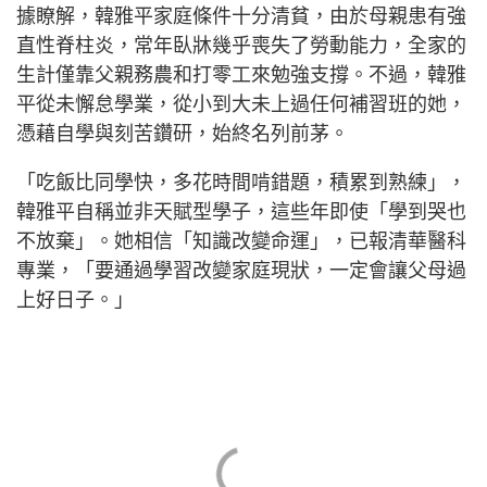
據瞭解，韓雅平家庭條件十分清貧，由於母親患有強
直性脊柱炎，常年臥牀幾乎喪失了勞動能力，全家的
生計僅靠父親務農和打零工來勉強支撐。不過，韓雅
平從未懈怠學業，從小到大未上過任何補習班的她，
憑藉自學與刻苦鑽研，始終名列前茅。
「吃飯比同學快，多花時間啃錯題，積累到熟練」，
韓雅平自稱並非天賦型學子，這些年即使「學到哭也
不放棄」。她相信「知識改變命運」，已報清華醫科
專業，「要通過學習改變家庭現狀，一定會讓父母過
上好日子。」