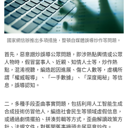
國家網信辦推出多項措施，整頓自媒體誤導炒作等問題。
首先，惡意蹭炒誤導公眾問題，即涉熱點輿情或公眾
人物時，假冒當事人、近親、知情人士等，炒作熱
點，混淆視聽，編造起因進展、傷亡人數等，虛構所
謂「權威報導」、「一手數據」、「深度揭秘」等信
息，誤導認知。
二，多種手段歪曲事實問題，包括利用人工智能生成
合成技術仿冒他人，編造社會民生等領域虛假信息，
或通過劇情擺拍、拼湊剪輯等方式，歪曲解讀政策方
針、法規文件，對舊聞舊事摘頭去尾惡意炒作。