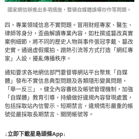
國家網信辦推出多項措施，整頓自媒體誤導炒作等問題。
四，專業領域信息不實問題。冒用財經專家、醫生、
律師等身分，歪曲解讀專業內容，如杜撰或篡改真實
案例細節，將不同的歷史人物與事件張冠李戴、篡改
史實。通過虛假擺拍、蹭熱引流等方式打造「網紅專
家」人設，擾亂傳播秩序。
通知要求各地網信部門要督導網站平台聚焦「自媒
體」發布不實信息典型問題及各類隱形變異問題，
「舉一反三」，健全內容審核及帳號管理機制，加強
「自媒體」教育引導，持續做好違規內容發現處置，
包括採取站內信警示、短期禁言，違規情形嚴重的帳
號從嚴採取長期禁言、關閉帳號等。
↓立即下載星島頭條App↓