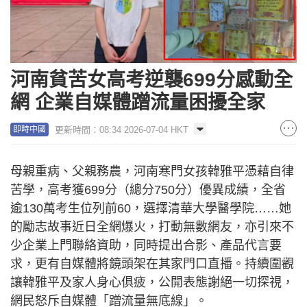
河南貧苦女高考逆襲699分感動全
網 企業自媒體蹭流量困擾全家
更新時間：08:34 2026-07-04 HKT
即時中國
母親重病、父親務農，河南寒門女孩韓雅平憑藉自律
苦學，高考獲699分（總分750分）優異成績，全省
逾130萬考生位列前60，選擇清華大學醫學院……她
的勵志故事近日全網爆火，打動無數網友，亦引來不
少企業上門聯絡資助，同時提出合影、產品代言要
求，更有自媒體將鏡頭架在其家門口直播。持續圍觀
讓韓雅平及家人身心俱疲，公開表態謝絕一切探視，
網民怒斥自媒體「蹭流量無底線」。