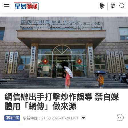
繁
简
網信辦出手打擊炒作誤導 禁自媒
體用「網傳」做來源
更新時間：21:30 2025-07-29 HKT
即時中國