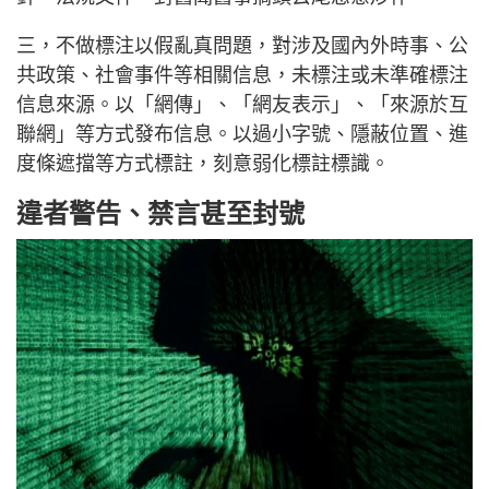
三，不做標注以假亂真問題，對涉及國內外時事、公
共政策、社會事件等相關信息，未標注或未準確標注
信息來源。以「網傳」、「網友表示」、「來源於互
聯網」等方式發布信息。以過小字號、隱蔽位置、進
度條遮擋等方式標註，刻意弱化標註標識。
違者警告、禁言甚至封號