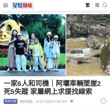
繁
简
一家6人和司機｜阿壩車輛墜崖2
死5失蹤 家屬網上求援找線索
更新時間：14:22 2025-07-06 HKT
即時中國