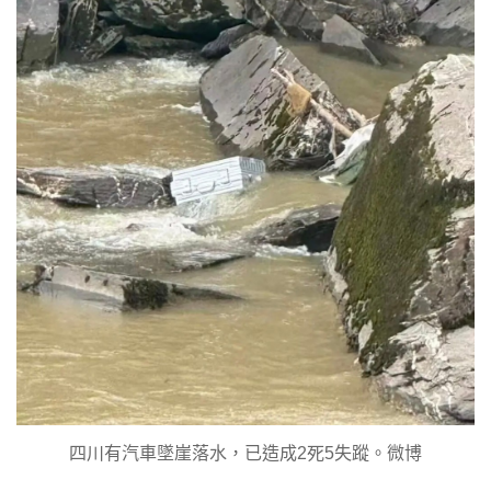
四川有汽車墜崖落水，已造成2死5失蹤。微博