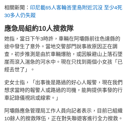
相關新聞：
印尼載65人客輪峇里島附近沉沒 至少4死
30多人仍失蹤
應急局組約10人搜救隊
她指，當日下午3時許，車輛在阿壩縣前往色達縣的
途中發生了意外。當地交警部門說事故原因正在調
查，初步推測是由於車輛爆胎，或因躲避山上落石墜
崖而滾入湍急的河水中。現在只找到兩個小女孩「已
經去世了」。
史女士指，「出事後是路過的好心人報警，現在我們
想求當時的報警人或路過的司機，能夠提供事發的行
車記錄儀視訊或線索。」
阿壩縣應急管理局工作人員向記者表示，目前已組織
10餘人的搜救隊伍，正在對失聯遊客進行全力搜救。