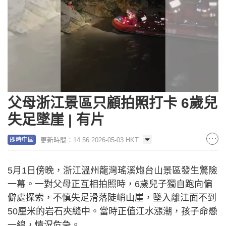
Loaded
:
Unmute
100.00%
父母浙江景區只顧拍照打卡 6歲兒
失足墜崖 | 有片
更新時間：14:56 2026-05-03 HKT
即時中國
5月1日傍晚，浙江溫州龍灣瑤溪炮台山景區發生驚險
一幕。一對父母正互相拍照時，6歲兒子獨自跑向偏
僻處探索，不慎失足滑落陡峭山崖，墜入離江面不到
50厘米的岩石夾縫中。當時正值江水漲潮，孩子命懸
一線，情況危急。