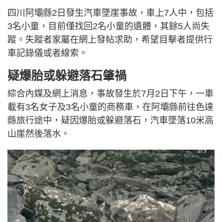
四川阿壩縣2日發生汽車墜崖事故，車上7人中，包括
3名小童，目前僅找回2名小童的遺體，其餘5人尚失
蹤。失蹤者家屬在網上發帖求助，希望目擊者提供行
車記錄儀或者線索。
疑爆胎或躲避落石肇禍
綜合內媒及網上消息，事故發生於7月2日下午，一車
載有3名女子及3名小童的商務車，在阿壩縣前往色達
縣旅行途中，疑因爆胎或躲避落石，汽車墜落10米高
山崖然後落水。