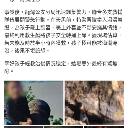
事發後，龍灣公安分局迅速調集警力，聯合多支救援
隊伍展開緊急行動。在天黑前，特警冒險攀入濕滑岩
縫，為孩子戴上頭盔、裹上外套並不斷安撫其情緒，
最終利用救生艇將孩子安全轉運上岸。據現場估算，
若未能及時於半小時內獲救，孩子極可能被海潮淹
沒，後果不堪設想。
幸好孩子經救治後情況穩定，這場意外最終有驚無
險。