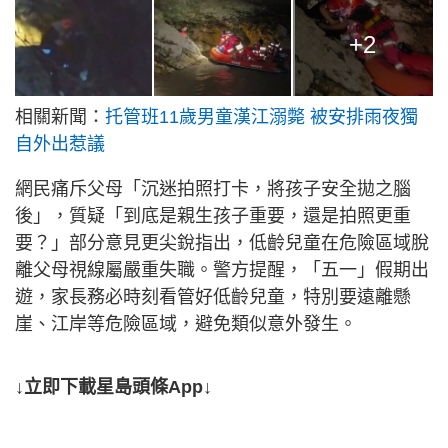
+2
相關新聞：
托管班11歲男童漢江溺斃 被安排雨夜獨
自外出惹議
網民痛斥父母「沉迷拍照打卡，將孩子安全拋之腦
後」，質疑「到底是親生孩子重要，還是拍照更重
要？」部分意見更尖銳指出，低齡兒童在危險區域脫
離父母視線屬嚴重失職。警方提醒，「五一」假期出
遊，家長務必時刻看管好低齡兒童，特別要遠離懸
崖、江岸等危險區域，避免類似意外發生。
↓立即下載星島頭條App↓