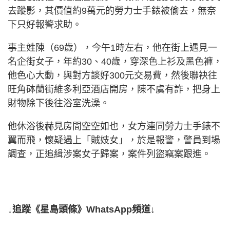
去蹤影，其價值約9萬元的勞力士手錶被偷去，無奈
下只好報警求助。
事主姓陳（69歲），今午1時左右，他在街上遇見一
名企街女子，年約30、40歲，穿深色上衫及黑色褲，
他色心大動，與對方談好300元交易費，然後聯袂往
旺角砵蘭街維多利亞酒店開房，陳不虞有詐，把身上
財物除下後往浴室洗澡。
他休浴後赫見房間空空如也，女方連同勞力士手錶不
翼而飛，懷疑遇上「賊妓女」，於是報警，警員到場
調查，正追緝涉案女子歸案，案件列盜竊案跟進。
↓追蹤《星島頭條》WhatsApp頻道↓