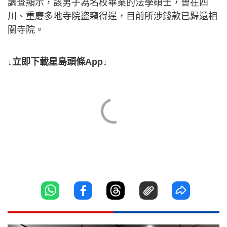
調查顯示，該男子為名校畢業的法學碩士，曾在四
川、重慶多地寺院盜竊得逞，目前所涉錢款已歸還相
關寺院。
↓立即下載星島頭條App↓