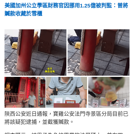
美國加州公立學區財務官因挪用1.25億被判監：曾將
贓款收藏於雪櫃
陝西公安近日通報，寶雞公安法門寺景區分局目前已
將該疑犯逮捕，並截獲贓款。