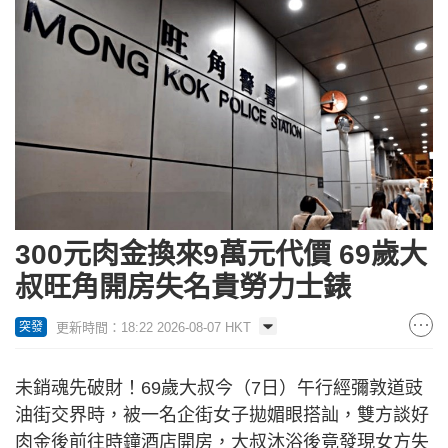
300元肉金換來9萬元代價 69歲大
叔旺角開房失名貴勞力士錶
更新時間：18:22 2026-08-07 HKT
突發
未銷魂先破財！69歲大叔今（7日）午行經彌敦道豉
油街交界時，被一名企街女子拋媚眼搭訕，雙方談好
肉金後前往時鐘酒店開房，大叔沐浴後竟發現女方失