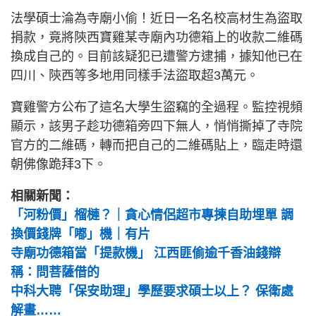
法學碩士淪為寺廟小偷！近日一名名校高材生為盜取
捐款，竟將陝西寶雞某寺廟內功德箱上的收款二維碼
換成自己的。目前該疑犯已遭警方逮捕，據知他已在
四川、陝西等多地用同樣手法盜取超3萬元。
寶雞警方公布了這名大學生盜竊的全過程。監控視頻
顯示，該男子趁功德箱旁四下無人，悄悄撕掉了寺院
官方的二維碼，轉而把自己的二維碼貼上，臨走時還
朝佛像跪拜3下。
相關新聞：
「河粉價」榴槤？｜貪心情侶超市專揀自助埋單 調
換價錢牌「嘟」機｜有片
寺廟功德箱當「提款機」 江西匪偷逾千香油錢辯
稱：問菩薩借的
中科大聘「保安助理」學歷要求碩士以上？ 保衛處
解畫……