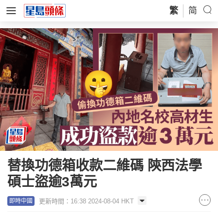
繁
简
替換功德箱收款二維碼 陝西法學
碩士盜逾3萬元
更新時間：16:38 2024-08-04 HKT
即時中國