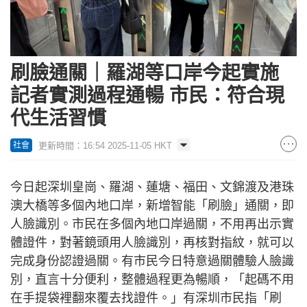
刷臉通關｜羅湖等口岸今起實施
記者實測過程通暢 市民：符合現
代生活習慣
更新時間：16:54 2025-11-05 HKT
社會
今日起深圳皇崗、羅湖、蓮塘、福田、文錦渡及港珠
澳大橋等多個內地口岸，新增智能「刷臉」通關，即
人臉識別。市民在多個內地口岸過關，不用再出示實
體證件，對著鏡頭用人臉識別，再核對指紋，就可以
完成身份認證過關。有市民今日特意過關體驗人臉識
別，直言十分便利，整體過程更為暢順，「起碼不用
在手提袋裡翻來覆去找證件。」有深圳市民指「刷