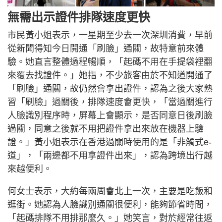
無需出示證件排隊速度更快
市民黃小姐表示，一星期至少去一次深圳消費，早前
從新聞得知今日開通「刷臉」通關，故特意前來體
驗。她直言整體過程暢順，「起碼不用在手提袋裡翻
來覆去找證件。」她指，不少旅客由於不知道開通了
「刷臉」通關，故仍然會拿出證件，認為之後大家熟
習「刷臉」過關後，排隊速度會更快，「當過關進行
人臉識別程序時，屏幕上會顯示，是否同意日後刷臉
過關，同意之後就不用把證件拿出來放在機器上驗
證。」黃小姐表示在香港過關時使用的是「非觸式e-
道」，「兩邊都不用拿證件出來」，認為跨境出行越
來越便利。
何女士表示，大約每兩周會北上一次，主要是吃飯和
逛街。她認為人臉識別通關很便利，能夠節省時間，
「起碼排隊不用排那麼久。」她笑言，對於經常往返