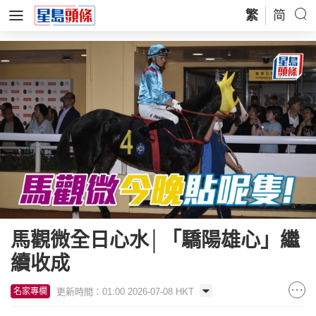
繁
简
馬觀微全日心水│「驕陽雄心」繼
續收成
更新時間：01:00 2026-07-08 HKT
名家專欄