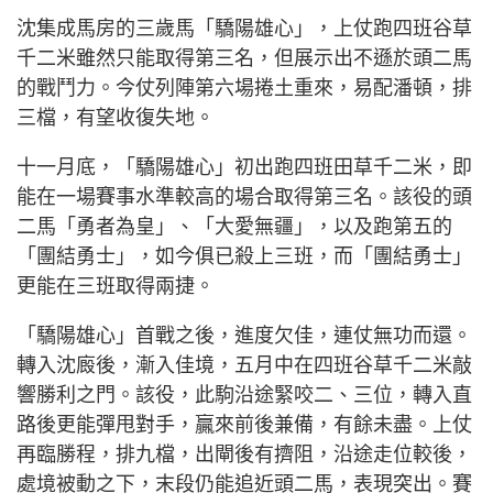
沈集成馬房的三歲馬「驕陽雄心」，上仗跑四班谷草
千二米雖然只能取得第三名，但展示出不遜於頭二馬
的戰鬥力。今仗列陣第六場捲土重來，易配潘頓，排
三檔，有望收復失地。
十一月底，「驕陽雄心」初出跑四班田草千二米，即
能在一場賽事水準較高的場合取得第三名。該役的頭
二馬「勇者為皇」、「大愛無疆」，以及跑第五的
「團結勇士」，如今俱已殺上三班，而「團結勇士」
更能在三班取得兩捷。
「驕陽雄心」首戰之後，進度欠佳，連仗無功而還。
轉入沈廄後，漸入佳境，五月中在四班谷草千二米敲
響勝利之門。該役，此駒沿途緊咬二、三位，轉入直
路後更能彈甩對手，贏來前後兼備，有餘未盡。上仗
再臨勝程，排九檔，出閘後有擠阻，沿途走位較後，
處境被動之下，末段仍能追近頭二馬，表現突出。賽