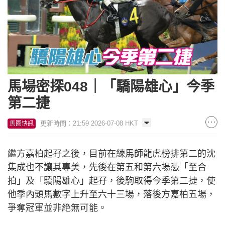
馬場密探048｜「驕陽雄心」今季
第二捷
更新時間：21:59 2026-07-08 HKT
馬圈快訊
繼方嘉柏起孖之後，目前在練馬師龍虎榜排第二的沈
集成也不讓其專美，先後在第五和第六場憑「至合
拍」及「驕陽雄心」起孖，後駒取得今季第二捷，使
他季內頭馬數字上升至六十三場，落後方嘉柏五場，
爭奪冠軍並非絶無可能。