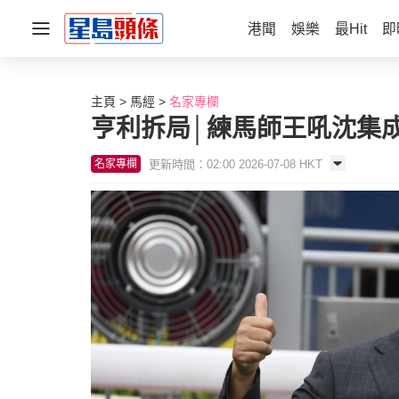
港聞
娛樂
最Hit
即
主頁
馬經
名家專欄
亨利拆局│練馬師王吼沈集
更新時間：02:00 2026-07-08 HKT
名家專欄