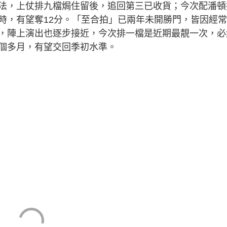
法，上仗排九檔焗住留後，追回第三已收貨；今次配潘頓
時，有望奪12分。「至合拍」已兩年未開勝門，皆因經
，陣上演出也逐步接近，今次排一檔是近期最靚一次，必
個多月，有望交回季初水準。