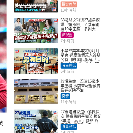
投資理財
13小時前
63歲關之琳與27歲男模
爆「嫲孫戀」？激罕開
腔19字回應：多謝大家
掛念近況
影視圈
7小時前
小學畢業30年突約月月
聚會 過度熱情惹人質疑
另有目的 網民拆解「扮
熟」4大動機｜Juicy叮
時事熱話
6小時前
珍惜生命｜荃灣15歲少
年墮樓 事前曾報警預告
昏迷送院不治
突發
11小時前
27歲港男家道中落做保
安 慘遭舊同學嘲笑 捱足
3年遇「高人」指點 終辭
英
職宣告「轉做一事」｜
時事熱話
Juicy叮
4小時前