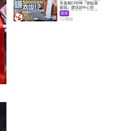
失業報ERB呻「倒貼車
飯錢」遭培訓中心怒轟
網民幽默教路：揀呢類
飲食
課程唔會蝕...
7小時前