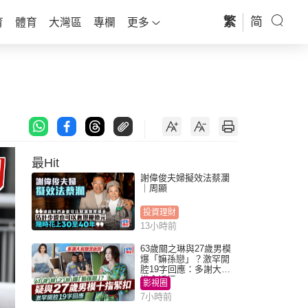
繁
简
育
體育
大灣區
專欄
更多
最Hit
謝偉俊夫婦擬效法蔡瀾
｜周顯
投資理財
13小時前
63歲關之琳與27歲男模
爆「嫲孫戀」？激罕開
腔19字回應：多謝大家
掛念近況
影視圈
7小時前