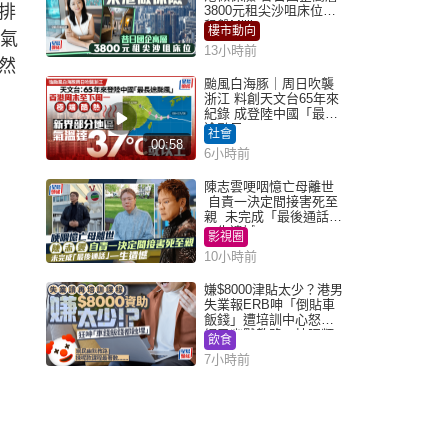
排
3800元租尖沙咀床位｜
租盤Million
樓市動向
常氣
13小時前
然
颱風白海豚｜周日吹襲
浙江 料創天文台65年來
紀錄 成登陸中國「最長
途颱風」
社會
00:58
6小時前
陳志雲哽咽憶亡母離世
自責一決定間接害死至
親 未完成「最後通話」
一生遺憾
影視圈
10小時前
嫌$8000津貼太少？港男
失業報ERB呻「倒貼車
飯錢」遭培訓中心怒轟
網民幽默教路：揀呢類
飲食
課程唔會蝕...
7小時前