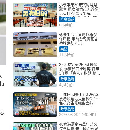
小學畢業30年突約月月
聚會 過度熱情惹人質疑
另有目的 網民拆解「扮
熟」4大動機｜Juicy叮
時事熱話
6小時前
珍惜生命｜荃灣15歲少
年墮樓 事前曾報警預告
昏迷送院不治
突發
11小時前
27歲港男家道中落做保
安 慘遭舊同學嘲笑 捱足
3年遇「高人」指點 終辭
以
職宣告「轉做一事」｜
時事熱話
Juicy叮
持
4小時前
「你個frd廢！」JUPAS
放榜炫耀港大醫科Offer
名校女生囂張留言惹眾
怒 醫學院澄清：宣稱
時事熱話
志
「40.5分獲錄取」不符事
2026-08-06 17:40 HKT
實｜Juicy叮
40歲港漂棄百萬年薪來
港做保險 昔日國企高層