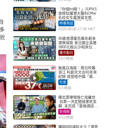
「你個frd廢！」JUPAS
放榜炫耀港大醫科Offer
名校女生囂張留言惹眾
自
怒 醫學院澄清：宣稱
時事熱話
「40.5分獲錄取」不符事
多
2026-08-06 17:40 HKT
實｜Juicy叮
與近
40歲港漂棄百萬年薪來
港做保險 昔日國企高層
3800元租尖沙咀床位｜
租盤Million
樓市動向
13小時前
颱風白海豚｜周日吹襲
浙江 料創天文台65年來
紀錄 成登陸中國「最長
途颱風」
社會
00:58
6小時前
陳志雲哽咽憶亡母離世
自責一決定間接害死至
親 未完成「最後通話」
一生遺憾
影視圈
10小時前
嫌$8000津貼太少？港男