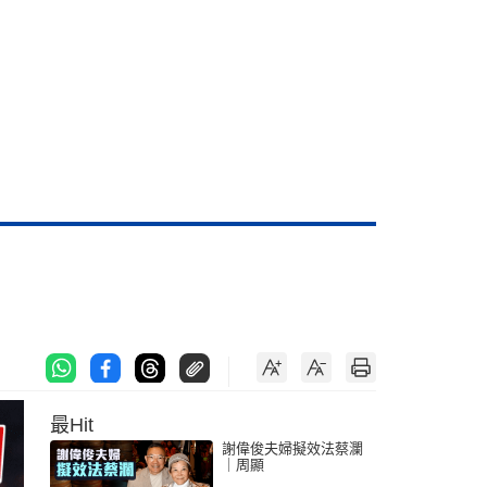
最Hit
謝偉俊夫婦擬效法蔡瀾
｜周顯