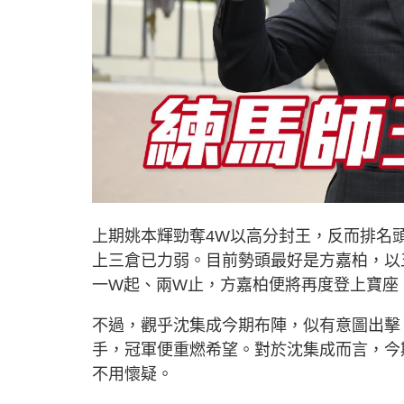
上期姚本輝勁奪4W以高分封王，反而排名
上三倉已力弱。目前勢頭最好是方嘉柏，以
一W起、兩W止，方嘉柏便將再度登上寶座
不過，觀乎沈集成今期布陣，似有意圖出擊
手，冠軍便重燃希望。對於沈集成而言，今
不用懷疑。