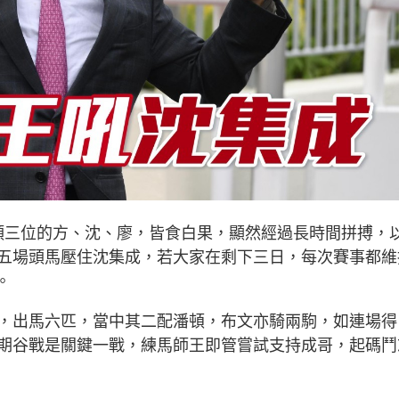
頭三位的方、沈、廖，皆食白果，顯然經過長時間拼搏，
五場頭馬壓住沈集成，若大家在剩下三日，每次賽事都維
。
，出馬六匹，當中其二配潘頓，布文亦騎兩駒，如連場得
期谷戰是關鍵一戰，練馬師王即管嘗試支持成哥，起碼鬥