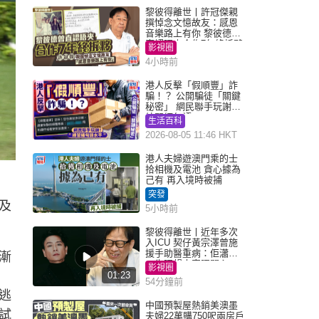
黎彼得離世丨許冠傑親
撰悼念文憶故友：感恩
音樂路上有你 黎彼德曾
直認唔夾合作7年終拆夥
影視圈
4小時前
港人反擊「假順豐」詐
騙！？ 公開騙徒「關鍵
秘密」 網民聯手玩謝：
練習緬甸語
生活百科
2026-08-05 11:46 HKT
港人夫婦遊澳門乘的士
拾相機及電池 貪心據為
己有 再入境時被捕
突發
及
5小時前
黎彼得離世丨近年多次
入ICU 契仔黃宗澤曾施
援手助醫重病：佢瀟灑
漸
一生唔想大家唔開心
影視圈
01:23
54分鐘前
逃
中國預製屋熱銷美澳墨
試
夫婦22萬購750呎兩房戶