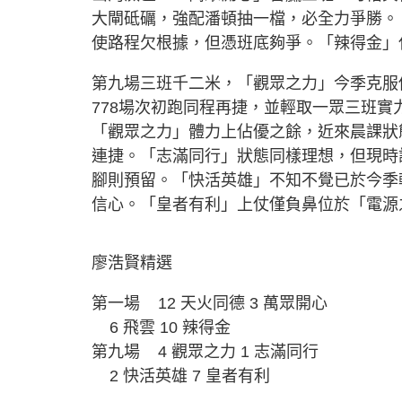
大閘砥礪，強配潘頓抽一檔，必全力爭勝。
使路程欠根據，但憑班底夠爭。「辣得金」
第九場三班千二米，「觀眾之力」今季克服
778場次初跑同程再捷，並輕取一眾三班
「觀眾之力」體力上佔優之餘，近來晨課狀
連捷。「志滿同行」狀態同樣理想，但現時
腳則預留。「快活英雄」不知不覺已於今季
信心。「皇者有利」上仗僅負鼻位於「電源
廖浩賢精選
第一場 12 天火同德 3 萬眾開心
6 飛雲 10 辣得金
第九場 4 觀眾之力 1 志滿同行
2 快活英雄 7 皇者有利