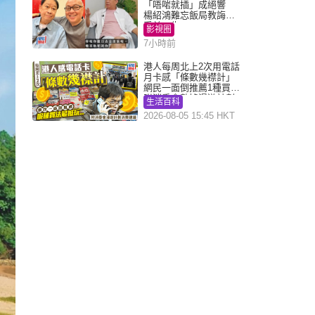
「唔啱就插」成絕響
楊紹鴻難忘飯局教誨：
受益一生
影視圈
7小時前
港人每周北上2次用電話
月卡感「條數幾襟計」
網民一面倒推薦1種買法
附消委會數據漫遊計劃
生活百科
消費提示
2026-08-05 15:45 HKT