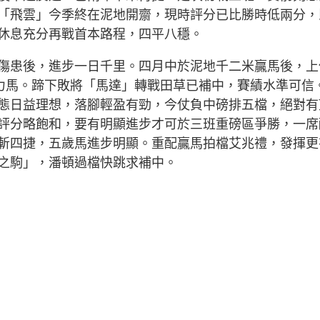
「飛雲」今季終在泥地開齋，現時評分已比勝時低兩分，
休息充分再戰首本路程，四平八穩。
傷患後，進步一日千里。四月中於泥地千二米贏馬後，上
實力馬。蹄下敗將「馬達」轉戰田草已補中，賽績水準可信
態日益理想，落腳輕盈有勁，今仗負中磅排五檔，絕對有
評分略飽和，要有明顯進步才可於三班重磅區爭勝，一席
斬四捷，五歲馬進步明顯。重配贏馬拍檔艾兆禮，發揮更
之駒」，潘頓過檔快跳求補中。