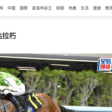
時
中國
國際
星島申訴王
財經
地產
生活
健康
教
枯拉朽