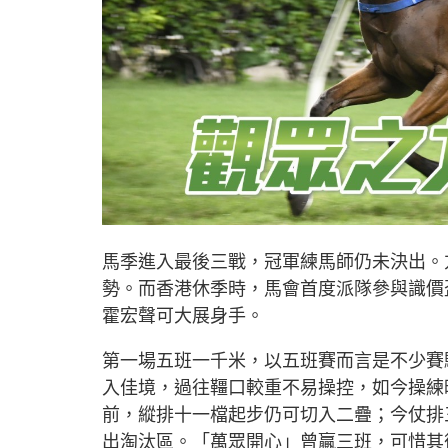
馬季進入最後三戰，冠軍練馬師仍未決出。
勢。而香港休季時，馬會首度派隊參與識價
霍宏聲可大展身手。
第一場五班一千米，以五班賽而言是不少賽
入佳境，過往韁口較重不易操控，如今操練
前，縱排十一檔起步仍可切入二疊；今仗排
出淘汰區。「萬眾開心」曾贏三班，可惜其