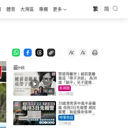
繁
简
育
體育
大灣區
專欄
更多
最Hit
黎彼得離世丨被前妻離
棄成「帶子洪郎」 為38
歲「躺平」兒子還債多
年 曾盼尋伴侶度晚年
影視圈
00:45
15小時前
33歲港男突中風半身癱
瘓 母拖3日先報警 網民
震驚：執返條命係神蹟
自爆2個惡習｜Juicy叮
時事熱話
7小時前