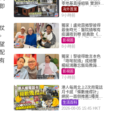
零地基直接組裝 實測9個
即
月激讚「重來一次都會
海外置業
買」
9小時前
獨家丨盧宛茵揭黎彼得
仗
最後時光：醫院插喉有
痰講唔到嘢 經典歌《浪
。
子心聲》金句源自廟街
影視圈
睇相佬
望
8小時前
配
獨家丨黎彼得敢言本色
有
「唔啱就插」成絕響
楊紹鴻難忘飯局教誨：
受益一生
影視圈
7小時前
港人每周北上2次用電話
月卡感「條數幾襟計」
網民一面倒推薦1種買法
附消委會數據漫遊計劃
生活百科
消費提示
2026-08-05 15:45 HKT