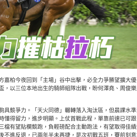
方嘉柏今夜回到「主場」谷中出擊，必全力爭勝望擴大優
盃，以三位本地出生的騎師組隊出戰，盼何澤堯、周俊樂
駒具競爭力。「天火同德」輾轉落入淘汰區，但晨課水準
時懂得留力，進步明顯。上仗首戰此程，單靠前速已可跟
三檔有望貼欄競跑，負輕磅配合主動跑法，有望取得佳績
後不進反退，已兩年半未再捷，是次初戰五班，賽前刻意