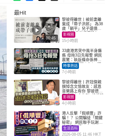
最Hit
黎彼得離世丨被前妻離
棄成「帶子洪郎」 為38
歲「躺平」兒子還債多
年 曾盼尋伴侶度晚年
影視圈
00:45
15小時前
33歲港男突中風半身癱
瘓 母拖3日先報警 網民
震驚：執返條命係神蹟
自爆2個惡習｜Juicy叮
時事熱話
7小時前
黎彼得離世丨許冠傑親
撰悼念文憶故友：感恩
音樂路上有你 黎彼德曾
直認唔夾合作7年終拆夥
影視圈
4小時前
港人反擊「假順豐」詐
騙！？ 公開騙徒「關鍵
秘密」 網民聯手玩謝：
練習緬甸語
生活百科
2026-08-05 11:46 HKT