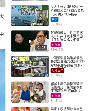
港人夫婦遊澳門乘的士
拾相機及電池 貪心據為
己有 再入境時被捕
太
突發
5小時前
黎彼得離世丨近年多次
中
入ICU 契仔黃宗澤曾施
援手助醫重病：佢瀟灑
一生唔想大家唔開心
影視圈
01:23
54分鐘前
中國預製屋熱銷美澳墨
夫婦22萬購750呎兩房戶
零地基直接組裝 實測9個
月激讚「重來一次都會
海外置業
買」
9小時前
獨家丨盧宛茵揭黎彼得
最後時光：醫院插喉有
痰講唔到嘢 經典歌《浪
子心聲》金句源自廟街
影視圈
睇相佬
8小時前
獨家丨黎彼得敢言本色