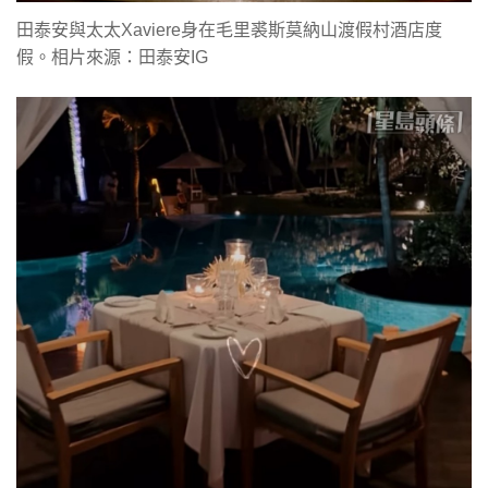
田泰安與太太Xaviere身在毛里裘斯莫納山渡假村酒店度
假。相片來源：田泰安IG