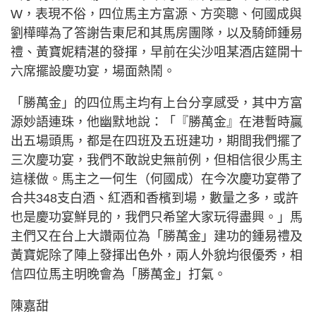
W，表現不俗，四位馬主方富源、方奕聰、何國成與
劉樺曄為了答謝告東尼和其馬房團隊，以及騎師鍾易
禮、黃寶妮精湛的發揮，早前在尖沙咀某酒店筵開十
六席擺設慶功宴，場面熱鬧。
「勝萬金」的四位馬主均有上台分享感受，其中方富
源妙語連珠，他幽默地說：「『勝萬金』在港暫時贏
出五場頭馬，都是在四班及五班建功，期間我們擺了
三次慶功宴，我們不敢說史無前例，但相信很少馬主
這樣做。馬主之一何生（何國成）在今次慶功宴帶了
合共348支白酒、紅酒和香檳到場，數量之多，或許
也是慶功宴鮮見的，我們只希望大家玩得盡興。」馬
主們又在台上大讚兩位為「勝萬金」建功的鍾易禮及
黃寶妮除了陣上發揮出色外，兩人外貌均很優秀，相
信四位馬主明晚會為「勝萬金」打氣。
陳嘉甜