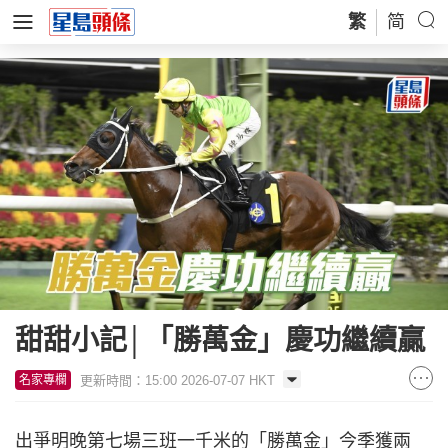
繁
简
甜甜小記│「勝萬金」慶功繼續贏
更新時間：15:00 2026-07-07 HKT
名家專欄
出爭明晚第七場三班一千米的「勝萬金」今季獲兩