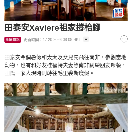
田泰安Xaviere祖家撐枱腳
更新時間：17:20 2026-08-08 HKT
馬圈快訊
田泰安今個暑假和太太及女兒先飛往南非，參觀當地
動物，也有和好友桂福特夫妻等南非騎練朋友聚餐，
田氏一家人現時則轉往毛里裘斯度假。