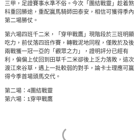
三甲，足證賽事水準不俗。今次「團結戰靈」趁着煞
科重回勝途，重配贏馬騎師田泰安，相信可獲得季內
第二場勝仗。
第六場四班千二米，「穿甲戰鷹」現階段於三班明顯
吃力，前仗落四班作賽，轉戰泥地同程，僅敗於及後
兩戰獲一冠一亞的「觀眾之力」，證明評分已經有
利，偏偏上仗回到田草千二米卻後上乏力落敗，這次
渡江來谷草，遇上一批較弱的對手，論卡士理應可贏
得今季首場頭馬交代。
第二場：4團結戰靈
第六場：1穿甲戰鷹