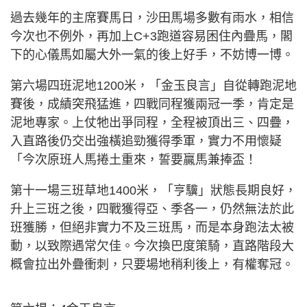
過去幾年的主席賽馬日，沙田馬場多數有雨水，相信
今次也不例外，再加上C+3跑道容易困住內疊馬，閣
下的心儀馬如屬大外一氣的後上好手，不妨博一博。
第六場四班泥地1200米，「金玉良言」自從轉跑泥地
賽後，成績突飛猛進，四戰同程獲兩冠一季，肯定是
泥地專家。上仗牠出爭同程，全程被頂出三、四疊，
入直路後仍交出強橫追勁獲得季軍，實力不用懷疑
「今次原班人馬捲土重來，誓要贏馬兼捧盃！
第十一場三班草地1400米，「亨驥」狀態長期良好，
升上三班之後，四戰獲得亞、季各一，仍然無法於此
班獲勝，但絕非實力不及三班馬，而是本身跑法太被
動，以致際遇常欠佳。今次換巴度策騎，直路階段大
概會拉出外疊衝刺，只要場地稍利後上，有權奪冠。