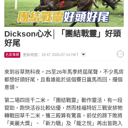
Dickson心水│「團結戰靈」好頭
好尾
更新時間：18:47 2026-07-14 HKT
名家專欄
來到谷草煞科夜，25至26年馬季終屆尾聲，不少馬房
都想好頭好尾，且看誰能於這個賽日贏馬而回，攞個
意頭。
第二場四班千二米，「團結戰靈」動作靈活，有一段
竄勁，跑快活谷比較佔優，然而桂福特近三戰安排牠
轉戰田草千二米，獲三殿算有驚喜，前仗的蹄下敗將
「美麗大獎」、「新力驕」及「龍之悅」再出皆跑入