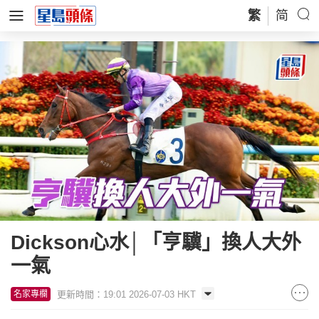
繁
简
Dickson心水│「亨驥」換人大外
一氣
更新時間：19:01 2026-07-03 HKT
名家專欄