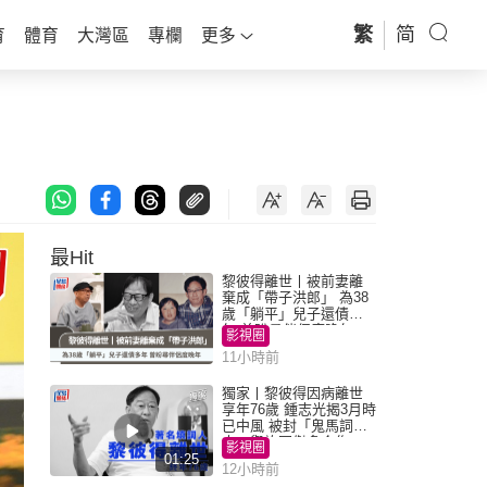
繁
简
育
體育
大灣區
專欄
更多
最Hit
黎彼得離世丨被前妻離
棄成「帶子洪郎」 為38
歲「躺平」兒子還債多
年 曾盼尋伴侶度晚年
影視圈
11小時前
獨家丨黎彼得因病離世
享年76歲 鍾志光揭3月時
已中風 被封「鬼馬詞
人」與許冠傑多合作
影視圈
01:25
12小時前