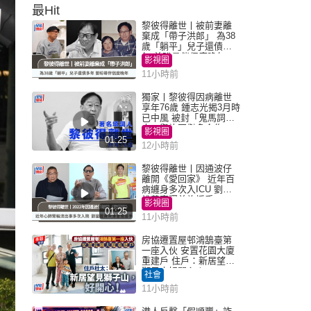
最Hit
黎彼得離世丨被前妻離
棄成「帶子洪郎」 為38
歲「躺平」兒子還債多
年 曾盼尋伴侶度晚年
影視圈
11小時前
獨家丨黎彼得因病離世
享年76歲 鍾志光揭3月時
已中風 被封「鬼馬詞
人」與許冠傑多合作
影視圈
01:25
12小時前
黎彼得離世丨因通波仔
離開《愛回家》 近年百
病纏身多次入ICU 劉鑾
雄黃宗澤曾施援手
影視圈
01:25
11小時前
房協遷置屋邨鴻鵠臺第
一座入伙 安置花園大廈
重建戶 住戶：新居望見
獅子山好開心！
社會
11小時前