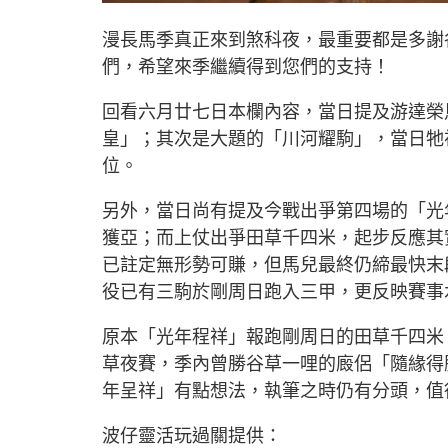
漫長馬季真正來到煞科夜，最重要都是多謝
們，希望來季繼續得到您們的支持！
回看六月廿七日本欄內容，當日提及游達榮
皇」；其次是大題的「川河耀駒」，當日牠
位。
另外，當日尚有提及今戰出爭第四場的「光
獲亞；而上仗出爭田草千四米，起步反應其
已註定無形勢可賺，但馬兒最終仍締最快末
役已有三駒於剛周日跑入三甲，更反映賽事
原本「光年程祥」報跑剛周日的田草千四米
草夜賽，季內曾勝谷草一哩的廄侶「隨緣得
年呈祥」有點想法，執筆之時仍有分頭，值
波仔靈活玩過關提供：