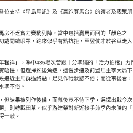
各位支持《星島馬訊》及《贏跑賽馬台》的讀者及觀眾朋
馬房不乏實力賽駒列陣，當中包括贏馬而回的「顏色之
初戴開縫眼罩，跑來似乎有點抗拒，至翌仗才於谷草走入
年程祥」，季中435場次曾跟十分準繩的「活力拍檔」力
實唔慢，但選擇拖後角逐，遇慢步速及前置馬主宰大局下
段追近主馬群過終點，足見作戰狀態不俗；而從事後看，
水準不俗。
，但結果被列作後備，而幕後竟不待下季，選擇出戰今次
勝」則轉戰田草，似乎游達榮對新近接手兼季內未勝的「
得一敲。