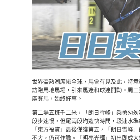
世界盃熱潮席捲全球，馬會有見及此，特意
訪跑馬地馬場，引來馬迷和球迷鬨動。周三
廣賽馬，始終好事。
第二場五班千二米，「朗日雪峰」乘勇匆匆
段步速慢，但尾兩段均造快時間，段速水準
「東方福寶」最後僅獲第五，「朗日雪峰」
不大，仍可作膽。「明亮光輝」初出即成大