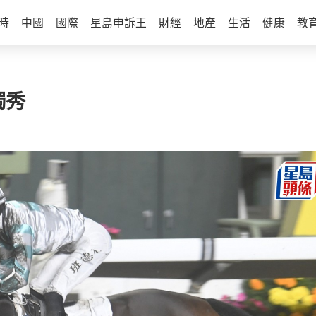
時
中國
國際
星島申訴王
財經
地產
生活
健康
教
獨秀