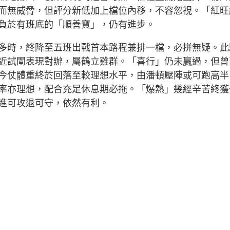
而無威脅，但評分新低加上檔位內移，不容忽視。「紅旺
負於有班底的「順善寶」，仍有進步。
多時，終降至五班出戰首本路程兼排一檔，必拼無疑。此
近試閘表現對辦，屬鶴立雞群。「喜行」仍未贏過，但曾
今仗體重終於回落至較理想水平，由潘頓壓陣或可跑高半
率亦理想，配合充足休息期必拖。「爆熱」幾經辛苦終獲
進可攻退可守，依然有利。