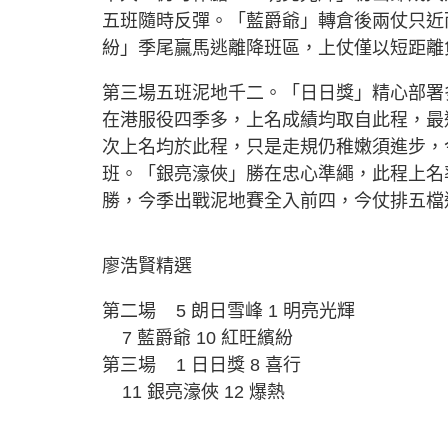
五班隨時反彈。「藍爵爺」轉倉後兩仗只近
紛」季尾贏馬逃離降班區，上仗僅以短距離
第三場五班泥地千二。「日日獎」精心部署
在港服役四季多，上名成績均取自此程，最
次上名均於此程，只是走規仍稚嫩須進步，
班。「銀亮濠俠」勝在忠心準繩，此程上名
勝，今季出戰泥地賽全入前四，今仗排五檔
廖浩賢精選
第二場 5 朗日雪峰 1 明亮光輝
7 藍爵爺 10 紅旺繽紛
第三場 1 日日獎 8 喜行
11 銀亮濠俠 12 爆熱