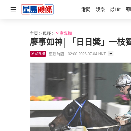
港聞
娛樂
最Hit
即
主頁
馬經
名家專欄
廖事如神│「日日獎」一枝
更新時間：02:00 2026-07-04 HKT
名家專欄