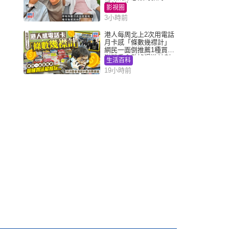
受益一生
影視圈
3小時前
港人每周北上2次用電話
月卡感「條數幾襟計」
網民一面倒推薦1種買法
附消委會數據漫遊計劃
生活百科
消費提示
19小時前