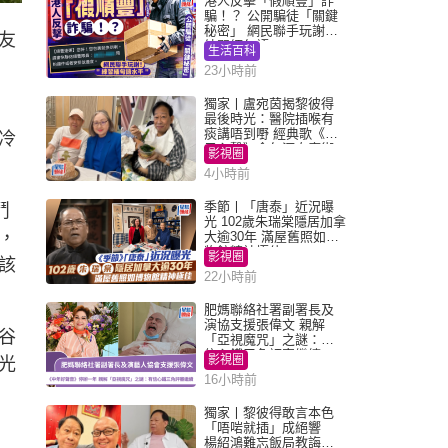
港人反擊「假順豐」詐
騙！？ 公開騙徒「關鍵
秘密」 網民聯手玩謝：
友
練習緬甸語
生活百科
23小時前
獨家丨盧宛茵揭黎彼得
最後時光：醫院插喉有
痰講唔到嘢 經典歌《浪
冷
子心聲》金句源自廟街
影視圈
睇相佬
4小時前
季節丨「唐泰」近況曝
鬥
光 102歲朱瑞棠隱居加拿
，
大逾30年 滿屋舊照如博
物館精神極佳
影視圈
該
22小時前
肥媽聯絡社署副署長及
演協支援張偉文 親解
谷
「亞視魔咒」之謎：有
信心鐵三角評審繼續
影視圈
光
16小時前
獨家丨黎彼得敢言本色
「唔啱就插」成絕響
楊紹鴻難忘飯局教誨：