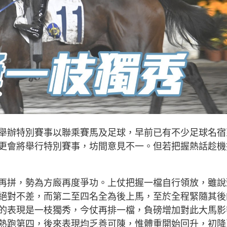
舉辦特別賽事以聯乘賽馬及足球，早前已有不少足球名宿
更會將舉行特別賽事，坊間意見不一。但若把握熱話趁機
再拼，勢為方廄再度爭功。上仗把握一檔自行領放，雖說
絕對不差，而第二至四名全為後上馬，至於全程緊隨其後
的表現是一枝獨秀，今仗再排一檔，負磅增加對此大馬影
熱跑第四，後來表現均乏善可陳，惟體重開始回升，初降