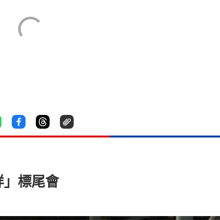
祥」標尾會