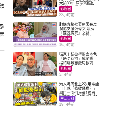
大逾30年 滿屋舊照如博
繽
物館精神極佳
影視圈
22小時前
肥媽聯絡社署副署長及
駒
演協支援張偉文 親解
「亞視魔咒」之謎：有
兩
信心鐵三角評審繼續
影視圈
16小時前
一
獨家丨黎彼得敢言本色
「唔啱就插」成絕響
楊紹鴻難忘飯局教誨：
受益一生
影視圈
3小時前
港人每周北上2次用電話
月卡感「條數幾襟計」
網民一面倒推薦1種買法
附消委會數據漫遊計劃
生活百科
消費提示
19小時前