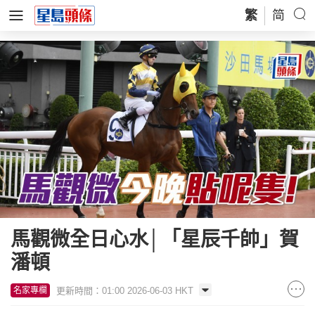
繁
简
馬觀微全日心水│「星辰千帥」賀
潘頓
更新時間：01:00 2026-06-03 HKT
名家專欄