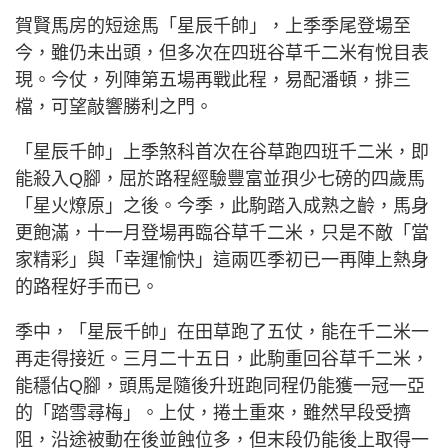
賀賢馬房的短途馬「星辰千帥」，上季季尾登場至
今，雖仍未出頭，但多次在四班谷草千二米有悅目表
現。今仗，列陣第五場再戰此程，易配潘頓，排三
檔，可望敲響勝利之門。
「星辰千帥」上季煞科首次在谷草跑四班千二米，即
能殺入Q腳，屈於路程經驗豐富並孭少七磅的四歲馬
「星火燎原」之後。今季，此駒踏入成熟之齡，馬身
更飽滿，十一月登場再臨谷草千二米，只是不敵「當
家精彩」與「幸運愉快」這兩匹季初已一再陣上熱身
的路程好手而已。
季中，「星辰千帥」在田草跑了五仗，能在千二米一
再走得接近。三月二十五日，此駒重回谷草千二米，
能穩佔Q腳，頭馬是隨後升班跑同程仍能獲一冠一亞
的「踏雪尋梅」。上仗，捲土重來，雖然早段受擠
阻，沿途被動在後並蝕位多，但末段仍能後上取得一