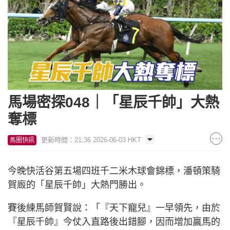
馬場密探048｜「星辰千帥」大熱
奪標
更新時間：21:36 2026-06-03 HKT
馬圈快訊
今晚快活谷第五場四班千二米木球會錦標，潘頓策騎
賀廄的「星辰千帥」大熱門勝出。
賽後練馬師賀賢說：「『天下寵兒』一早領先，由於
『星辰千帥』今仗入直路後出錯腳，因而增加贏馬的