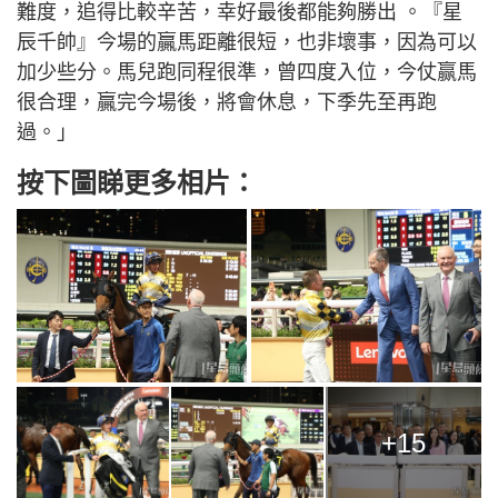
難度，追得比較辛苦，幸好最後都能夠勝出 。『星
辰千帥』今場的贏馬距離很短，也非壞事，因為可以
加少些分。馬兒跑同程很準，曾四度入位，今仗赢馬
很合理，贏完今場後，將會休息，下季先至再跑
過。」
按下圖睇更多相片：
+15