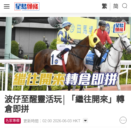
繁
简
波仔至醒靈活玩│「繼往開來」轉
倉即拼
更新時間：02:00 2026-06-03 HKT
名家專欄