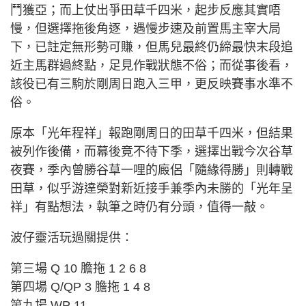
鬥獲亞；而上仗出爭田草千四米，起步反應其實唔
慢，但選擇拖後角逐，遇慢步速及前置馬主宰大局
下，已註定無形勢可賺，但馬兒最終仍締最快末段追
近主馬群過終點，足見作戰狀態不俗；而從事後看，
該役已有三駒於剛周日跑入三甲，更反映賽事水準不
俗。
原本「光年程祥」報跑剛周日的田草千四米，但結果
被列作後備，而幕後竟不待下季，選擇出戰今次谷草
夜賽，季內曾勝谷草一哩的廄侶「隨緣得勝」則轉戰
田草，似乎游達榮對新近接手兼季內未勝的「光年呈
祥」有點想法，執筆之時仍有分頭，值得一敲。
波仔靈活玩過關提供：
第三場 Q 10 膽拖 1 2 6 8
第四場 Q/QP 3 膽拖 1 4 8
第九場 WP 11