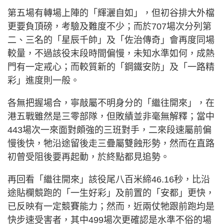
第五場有轉場上陣的「輝灑自如」，但初谷排大外檔
更要負頂磅，考驗及難度不少；而於707場次分列第
二、三名的「星辰千帥」及「佐治傳奇」會再度同場
較量，不過該役末段時間偏慢，未知水準如何，成熱
門有一定戒心；而較質新的「鋼鐵安防」及「一路精
彩」進度則一般。
各無把握場合，寧敲屬不明身分的「繼往開來」，在
港五戰雖然是三零部隊，但敗績並非毫無解釋；當中
443場次一來面對頗強的三班對手，二來段速屬前偏
慢後快，牠沿途留後走三疊屬雙蝕形勢，然而在直路
初曾受阻後要再起動，於終點都見追勢。
再回看「繼往開來」該役尾八百米締46.16秒，比沿
途貼欄競跑的「一生好彩」及前置的「安都」更快，
已反映有一定競賽能力；然而，近兩仗牠跟前跑均是
快步速受害者，其中499場次更確認是水準不俗的場