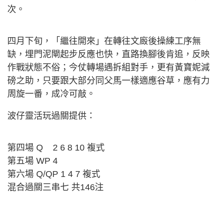
次。
四月下旬，「繼往開來」在轉往文廄後操練工序無
缺，埋門泥閘起步反應也快，直路換腳後肯追，反映
作戰狀態不俗；今仗轉場遇拆組對手，更有黃寶妮減
磅之助，只要跟大部分同父馬一樣適應谷草，應有力
周旋一番，成冷可敲。
波仔靈活玩過關提供：
第四場 Q 2 6 8 10 複式
第五場 WP 4
第六場 Q/QP 1 4 7 複式
混合過關三串七 共146注