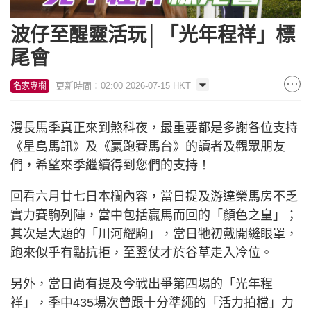
波仔至醒靈活玩│「光年程祥」標
尾會
更新時間：02:00 2026-07-15 HKT
名家專欄
漫長馬季真正來到煞科夜，最重要都是多謝各位支持
《星島馬訊》及《贏跑賽馬台》的讀者及觀眾朋友
們，希望來季繼續得到您們的支持！
回看六月廿七日本欄內容，當日提及游達榮馬房不乏
實力賽駒列陣，當中包括贏馬而回的「顏色之皇」；
其次是大題的「川河耀駒」，當日牠初戴開縫眼罩，
跑來似乎有點抗拒，至翌仗才於谷草走入冷位。
另外，當日尚有提及今戰出爭第四場的「光年程
祥」，季中435場次曾跟十分準繩的「活力拍檔」力