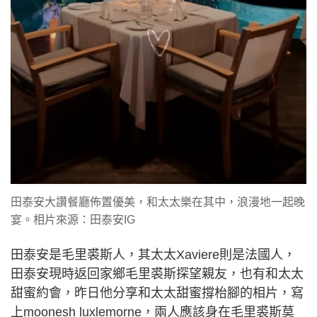
田泰安大讚餐廳佈置優美，和太太樂在其中，浪漫地一起晚
宴。相片來源：田泰安IG
田泰安是毛里裘斯人，其太太Xaviere則是法國人，
田泰安現時返回家鄉毛里裘斯探望親友，也有和太太
甜蜜約會，昨日他分享和太太甜蜜撐枱腳的相片，寫
上moonesh luxlemorne，兩人應該身在毛里裘斯莫