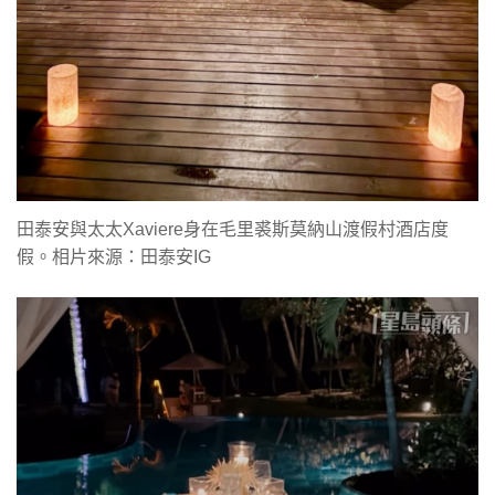
田泰安與太太Xaviere身在毛里裘斯莫納山渡假村酒店度
假。相片來源：田泰安IG