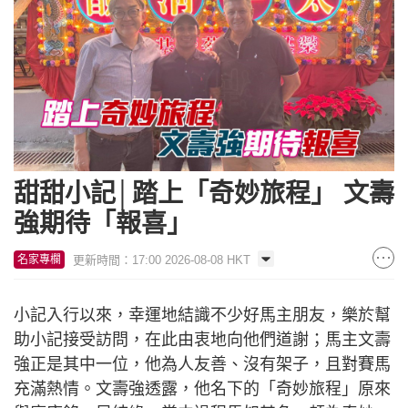
甜甜小記│踏上「奇妙旅程」 文壽
強期待「報喜」
更新時間：17:00 2026-08-08 HKT
名家專欄
小記入行以來，幸運地結識不少好馬主朋友，樂於幫
助小記接受訪問，在此由衷地向他們道謝；馬主文壽
強正是其中一位，他為人友善、沒有架子，且對賽馬
充滿熱情。文壽強透露，他名下的「奇妙旅程」原來