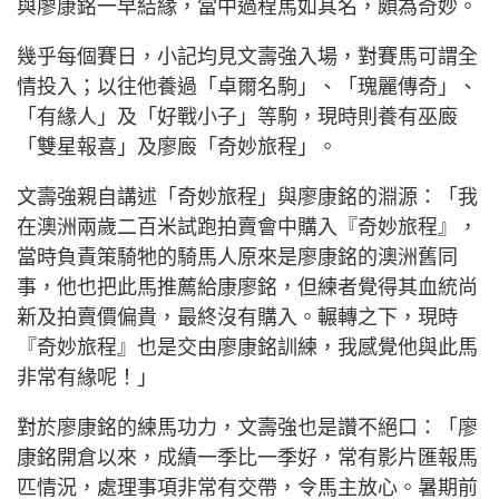
與廖康銘一早結緣，當中過程馬如其名，頗為奇妙。
幾乎每個賽日，小記均見文壽強入場，對賽馬可謂全
情投入；以往他養過「卓爾名駒」、「瑰麗傳奇」、
「有緣人」及「好戰小子」等駒，現時則養有巫廄
「雙星報喜」及廖廄「奇妙旅程」。
文壽強親自講述「奇妙旅程」與廖康銘的淵源：「我
在澳洲兩歲二百米試跑拍賣會中購入『奇妙旅程』，
當時負責策騎牠的騎馬人原來是廖康銘的澳洲舊同
事，他也把此馬推薦給康廖銘，但練者覺得其血統尚
新及拍賣價偏貴，最終沒有購入。輾轉之下，現時
『奇妙旅程』也是交由廖康銘訓練，我感覺他與此馬
非常有緣呢！」
對於廖康銘的練馬功力，文壽強也是讚不絕口：「廖
康銘開倉以來，成績一季比一季好，常有影片匯報馬
匹情況，處理事項非常有交帶，令馬主放心。暑期前