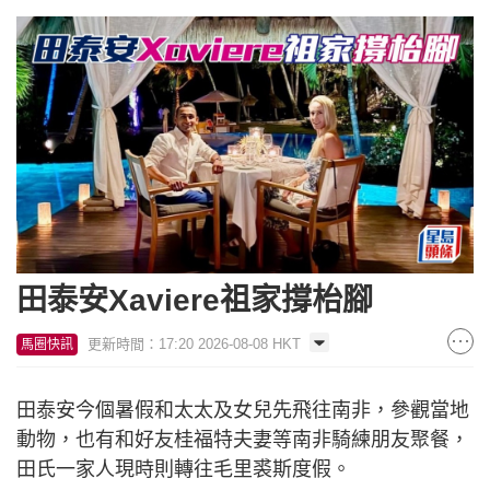
田泰安Xaviere祖家撐枱腳
更新時間：17:20 2026-08-08 HKT
馬圈快訊
田泰安今個暑假和太太及女兒先飛往南非，參觀當地
動物，也有和好友桂福特夫妻等南非騎練朋友聚餐，
田氏一家人現時則轉往毛里裘斯度假。