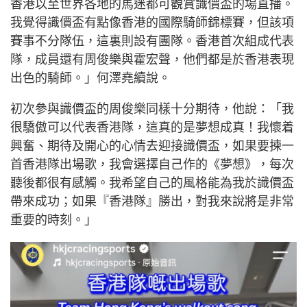
香港以至世界各地的馬迷都可觀賞識價盃的場直播。
我覺得識價盃有點像香港的國際騎師錦標賽，但該項
賽事不分隊伍，這裏則設有團隊。香港首次組成代表
隊，成員還有周俊樂與霍宏聲，他們都是於香港表現
出色的騎師。」何澤堯續說。
初次參與識價盃的周俊樂同樣十分期待，他說：「我
很驕傲可以代表香港隊，這真的是夢想成真！我懷着
興奮、期待及開心的心情去迎接識價盃，如果要揀一
首香港隊出場歌，我會選擇自己作的《夢想》，每次
聽後都很有感觸。我希望自己的風格能為我於識價盃
帶來成功；如果『香港隊』勝出，對我來說將是非常
重要的時刻。」