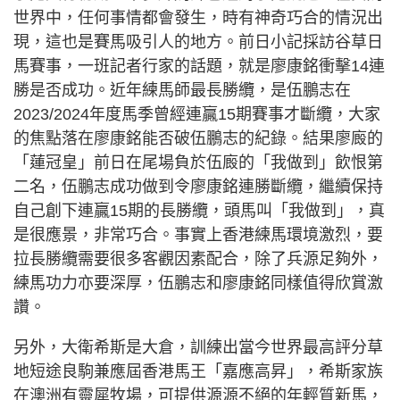
世界中，任何事情都會發生，時有神奇巧合的情況出
現，這也是賽馬吸引人的地方。前日小記採訪谷草日
馬賽事，一班記者行家的話題，就是廖康銘衝擊14連
勝是否成功。近年練馬師最長勝纜，是伍鵬志在
2023/2024年度馬季曾經連贏15期賽事才斷纜，大家
的焦點落在廖康銘能否破伍鵬志的紀錄。結果廖廄的
「蓮冠皇」前日在尾場負於伍廄的「我做到」飲恨第
二名，伍鵬志成功做到令廖康銘連勝斷纜，繼續保持
自己創下連贏15期的長勝纜，頭馬叫「我做到」，真
是很應景，非常巧合。事實上香港練馬環境激烈，要
拉長勝纜需要很多客觀因素配合，除了兵源足夠外，
練馬功力亦要深厚，伍鵬志和廖康銘同樣值得欣賞激
讚。
另外，大衛希斯是大倉，訓練出當今世界最高評分草
地短途良駒兼應屆香港馬王「嘉應高昇」，希斯家族
在澳洲有靈犀牧場，可提供源源不絕的年輕質新馬，