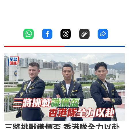
三將挑戰識價盃 香港隊全力以赴