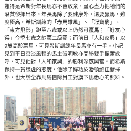
難得是希斯對年長馬亦不會放棄，盡心盡力把牠們的
潛質發揮出來。年長馬除了要健康外，還要贏馬，難
度極高，希斯訓練的「赤馬雄風」、「冠寶駒」、
「東方飛影」跑至八歲或以上仍然可贏馬；「好友心
得」今季七歲之齡贏二級賽；而前日「人和家興」以
9歲高齡贏馬，可見希斯訓練年長馬亦有一手。小記
見到平日雲淡風輕的馬主張明敏亦高舉雙手振奮歡
呼，可見他對「人和家興」的勝利深感興奮。而希斯
保持一貫謙虛的態度，他除了歸功於潘頓絕佳發揮
外，也大讚全靠馬房團隊員工對旗下馬悉心的照料。