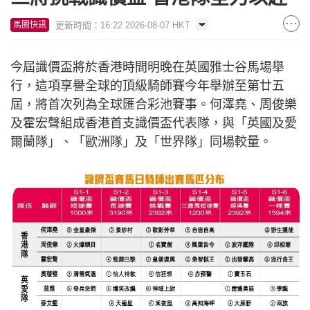
更新時間：16:22 2026-08-07 HKT
馬圈快訊
今屆識價盃將於香港時間明晚在英國雅士谷馬場舉
行，這項享譽全球的頂級騎師賽今年舉辦至第廿五
屆，將首次列為全球匯合彩池賽事。何澤堯、周俊樂
及霍宏聲組成香港首支識價盃代表隊，與「英國及愛
爾蘭隊」、「歐洲隊」及「世界隊」同場較量。