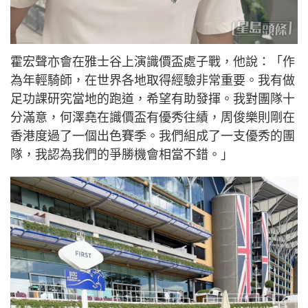
霍宏聲亦會在雅士谷上演識價盃處子戰，他說：「作
為年輕騎師，在世界各地取得經驗非常重要。我有做
足功課研究當地的跑道，希望有助發揮。我對團隊十
分滿意，何澤堯在識價盃有優秀往績，周俊樂則剛在
香港度過了一個出色賽季。我們組成了一支優秀的團
隊，我認為我們的爭勝機會相當不錯。」