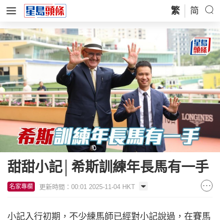
繁
简
甜甜小記│希斯訓練年長馬有一手
更新時間：00:01 2025-11-04 HKT
名家專欄
小記入行初期，不少練馬師已經對小記說過，在賽馬