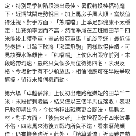
定，特別是季初階段演出最佳。暑假轉投桂福特麾
下，近期試閘走勢悅目，加上馬房手風大順，當然值
得注視。對手方面，「熊噹噹」上季足部健康不太穩
定，出賽頻率因而不高，然而季尾在五班跑田草千四
米能後上獲季軍，查該役亞軍馬「凱旋幸運」最近佳
勢奏捷，其蹄下敗將「瀧澤飛駒」同樣取得佳績，可
見該賽水準頗佳。「熊噹噹」上仗休出跟守前列，末
段略帶均速，最終只負個多馬位得第四名，表現及
格。今場對手有不少領放馬，相信牠應可在早段爭取
遮擋，留待末段伺機而動。
第六場「卓越蒨鋒」上仗初出跑路程嫌短的田草千二
米，末段衝刺凌厲，結果僅以三個半馬位落敗，表現
已較預期出色，今仗增程出戰應更合腳法，馬膽之
材。對手方面，「後無來者」上仗增程跑千四米效果
不俗，四歲馬來港後五戰均所負不遠，看來潛藏頗
佳，仍有機會跑近。此外，「精算激流」近兩戰走勢