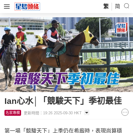
繁
简
Ian心水│「競駿天下」季初最佳
更新時間：19:26 2025-09-30 HKT
名家專欄
第一場「競駿天下」上季仍在希廄時，表現尚算穩