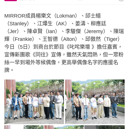
MIRROR成員楊樂文（Lokman）、邱士縉
（Stanley）、江𤒹生（AK）、姜濤、柳應廷
（Jer）、陳卓賢（Ian）、李駿傑（Jeremy）、陳瑞
輝（Frankie）、王智德（Alton）、邱傲然（Tiger）
今日（5日）到商台於節目《叱咤樂壇 》擔任嘉賓，
宣傳新團歌《同往》宣傳，雖然天氣悶熱，但一眾粉
絲一早到場外等候偶像，更高舉偶像名字的應援名
牌。