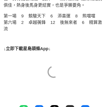
俱佳，熱身後馬身更結實，也是爭勝要角。
第一場 9 競駿天下 6 添喜運 8 熊噹噹
第六場 2 卓越蒨鋒 12 後無來者 6 精算激
流
↓立即下載星島頭條App↓