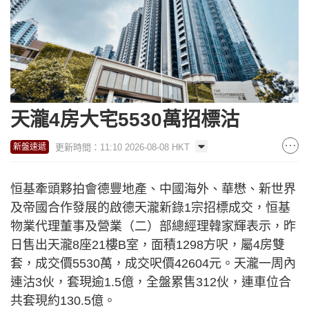
天瀧4房大宅5530萬招標沽
更新時間：11:10 2026-08-08 HKT
新盤速遞
恒基牽頭夥拍會德豐地產、中國海外、華懋、新世界
及帝國合作發展的啟德天瀧新錄1宗招標成交，恒基
物業代理董事及營業（二）部總經理韓家輝表示，昨
日售出天瀧8座21樓B室，面積1298方呎，屬4房雙
套，成交價5530萬，成交呎價42604元。天瀧一周內
連沽3伙，套現逾1.5億，全盤累售312伙，連車位合
共套現約130.5億。