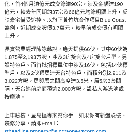
化，首4個月逾億元成交錄逾90宗，涉及金額達190
億元，較去年同期約37宗及66億元均錄明顯上升，反
映豪宅備受追捧。以旗下黃竹坑合作項目Blue Coast
為例，近期成交呎價3.7萬元，較早前成交價有明顯
上升。
長實營業經理陳詠慈說，應天提供66伙，其中60伙為
1,875至2,193方呎，涉及3房雙套及4房雙套戶型，另
設特色戶。而首批招標單位中涉及16伙，包括14伙標
準戶，以及2伙頂層連天台特色戶，面積分別2,911及
3,022方呎，層與層之間高度達3.5米，屬5房3套間
隔，天台連前庭面積逾2,000方呎，設私人游泳池或
按摩池。
上車驗樓，星島搵專家幫你手！如果你有新盤驗樓、
裝修分享，請即Email：
stheadline.property@singtaonewscorp.com