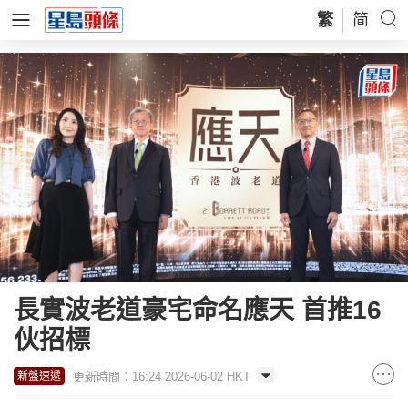
繁
简
長實波老道豪宅命名應天 首推16
伙招標
更新時間：16:24 2026-06-02 HKT
新盤速遞