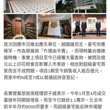
是次因應市況推出應天單位，趙國雄坦言，豪宅供應
稀罕，作為發展商「冇理由平賣」，而現時屬合適推
盤時機。事實上項目至今已接獲大量查詢，被問及億
元以上印花稅會否影響入市意欲，相信對超級豪宅買
家而言不成問題。項目1期至今銷售收入逾百億元，
買家中約6成至7成以普通話拼音登記。
長實營業部首席經理郭子威表示，今年1月至4月成交
量按年同期錄增長，而至今已錄近1.1萬宗，比去年
前半年月約8000宗要多。而超級豪宅能反映市場變