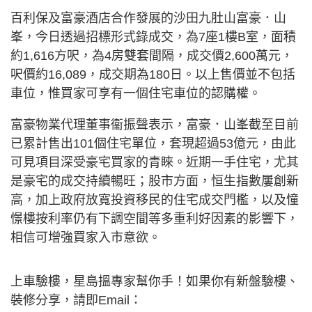
百利保及富豪酒店合作發展的沙田九肚山富豪．山
峯，今日透過招標形式錄成交，為7座1樓B室，面積
約1,616方呎，為4房雙套間隔，成交價2,600萬元，
呎價約16,089，成交期為180日。以上售價並不包括
車位，惟買家可享有一個住宅車位的認購權。
富豪物業代理董事衞振聲表示，富豪．山峯截至目前
已累計售出101個住宅單位，套現超過53億元，由此
可見項目深受豪宅買家的青睞。近期一手住宅，尤其
是豪宅的成交持續暢旺；股市方面，恒生指數屢創新
高，加上政府放寬投資移民的住宅成交門檻，以及憧
憬樓按利率仍有下調空間等多重利好因素的影響下，
相信可增強買家入市意欲。
上車驗樓，星島搵專家幫你手！如果你有新盤驗樓、
裝修分享，請即Email：