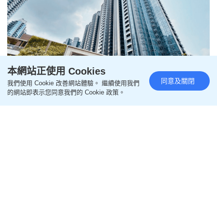
本網站正使用 Cookies
同意及關閉
我們使用 Cookie 改善網站體驗。 繼續使用我們
天瀧4房大宅5530萬招標沽
的網站即表示您同意我們的 Cookie 政策。
更新時間：11:10 2026-08-08 HKT
新盤速遞
恒基牽頭夥拍會德豐地產、中國海外、華懋、新世界
及帝國合作發展的啟德天瀧新錄1宗招標成交，恒基
物業代理董事及營業（二）部總經理韓家輝表示，昨
日售出天瀧8座21樓B室，面積1298方呎，屬4房雙
套，成交價5530萬，成交呎價42604元。天瀧一周內
連沽3伙，套現逾1.5億，全盤累售312伙，連車位合
共套現約130.5億。