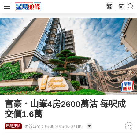
繁
简
富豪．山峯4房2600萬沽 每呎成
交價1.6萬
更新時間：16:38 2025-10-02 HKT
新盤速遞