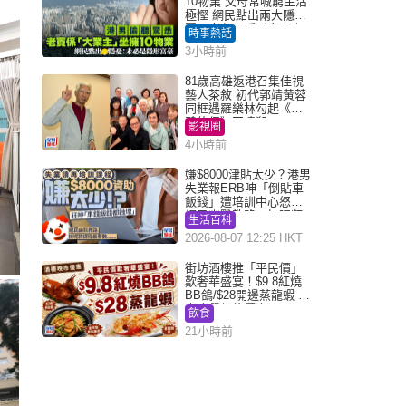
10物業 父母常喊窮生活
極慳 網民點出兩大隱
憂：未必是隱形富豪｜
時事熱話
Juicy叮
3小時前
81歲高雄返港召集佳視
藝人茶敘 初代郭靖黃蓉
同框遇羅樂林勾起《神
鵰俠侶》回憶殺
影視圈
4小時前
嫌$8000津貼太少？港男
失業報ERB呻「倒貼車
飯錢」遭培訓中心怒轟
網民幽默教路：揀呢類
生活百科
課程唔會蝕...
2026-08-07 12:25 HKT
街坊酒樓推「平民價」
歎奢華盛宴！$9.8紅燒
BB鴿/$28開邊蒸龍蝦 3
大晚餐超值優惠
飲食
21小時前