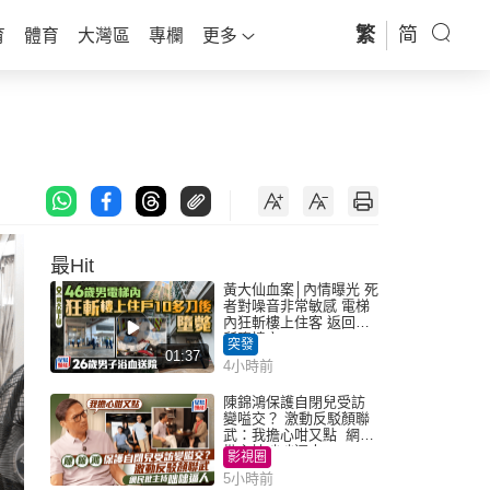
繁
简
育
體育
大灣區
專欄
更多
最Hit
黃大仙血案│內情曝光 死
者對噪音非常敏感 電梯
內狂斬樓上住客 返回住
所墮樓亡
突發
01:37
4小時前
陳錦鴻保護自閉兒受訪
變嗌交？ 激動反駁顏聯
武：我擔心咁又點 網民
批主持咄咄逼人
影視圈
5小時前