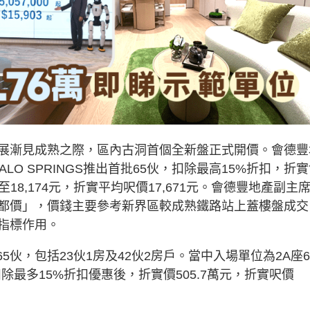
展漸見成熟之際，區內古洞首個全新盤正式開價。會德豐
PALO SPRINGS推出首批65伙，扣除最高15%折扣，折
03至18,174元，折實平均呎價17,671元。會德豐地產副主
都價」，價錢主要參考新界區較成熟鐵路站上蓋樓盤成交
指標作用。
GS首批65伙，包括23伙1房及42伙2房戶。當中入場單位為2A座
除最多15%折扣優惠後，折實價505.7萬元，折實呎價