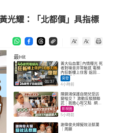
入場 黃光耀：「北都價」具指標
最Hit
黃大仙血案│內情曝光 死
者對噪音非常敏感 電梯
內狂斬樓上住客 返回住
所墮樓亡
突發
01:37
4小時前
陳錦鴻保護自閉兒受訪
變嗌交？ 激動反駁顏聯
武：我擔心咁又點 網民
批主持咄咄逼人
影視圈
5小時前
謝偉俊夫婦擬效法蔡瀾
｜周顯