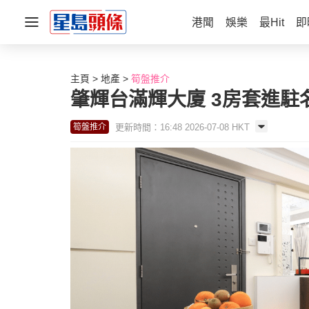
港聞
娛樂
最Hit
即
主頁
地產
筍盤推介
肇輝台滿輝大廈 3房套進駐
更新時間：16:48 2026-07-08 HKT
筍盤推介