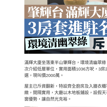
滿輝大廈坐落東半山肇輝台，環境清幽翠綠
次介紹低層單位，實用面積1036方呎，3
選，現叫價2000萬。
屋主已斥資翻新，特設齊全廚房及入牆衣櫃
緻，間隔實用，大廳以木地板鋪設，設假天
窗優勢，讓自然光充裕。