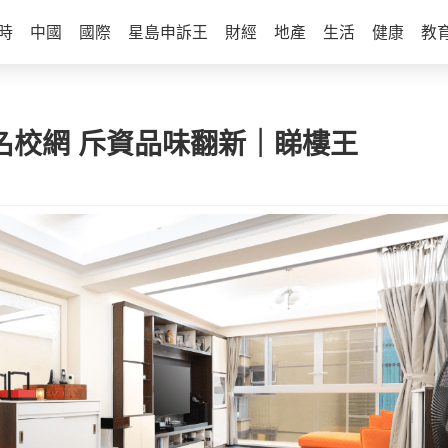
時
中國
國際
星島申訴王
財經
地產
生活
健康
教
名校網 斥資品味翻新｜睇樓王