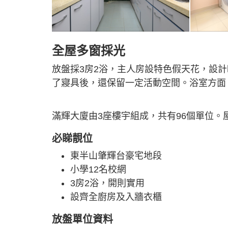
全屋多窗採光
放盤採3房2浴，主人房設特色假天花，設
了寢具後，還保留一定活動空間。浴室方面
滿輝大廈由3座樓宇組成，共有96個單位。
必睇靚位
東半山肇輝台豪宅地段
小學12名校網
3房2浴，開則實用
設齊全廚房及入牆衣櫃
放盤單位資料