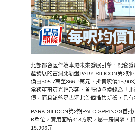
北部都會區作為本港未來發展引擎，配套發
產發展的古洞北新盤PARK SILICON第2期
價由505.7萬至866.9萬元，折實呎價15,9
常務董事黃光耀形容，首張價單價錢為「北
價，而且該盤是古洞北首個推售新盤，具有
PARK SILICON第2期PALO SPRIN
B單位，實用面積318方呎，屬一房間隔，扣
15,903元。