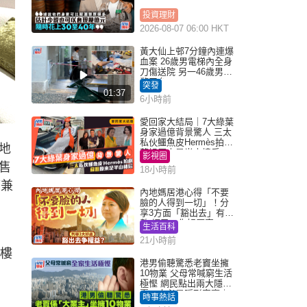
投資理財
2026-08-07 06:00 HKT
黃大仙上邨7分鐘內連爆
血案 26歲男電梯內全身
刀傷送院 另一46歲男倒
斃平台
突發
01:37
6小時前
愛回家大結局｜7大綠葉
身家過億背景驚人 三太
私伙鱷魚皮Hermès拍劇
地
蘇姐原來是半山樓后
影視圈
實售
18小時前
席兼
內地媽居港心得「不要
臉的人得到一切」！分
享3方面「豁出去」有著
數 網民：你好厲害
生活百科
21小時前
6樓
港男偷聽驚悉老竇坐擁
10物業 父母常喊窮生活
極慳 網民點出兩大隱
憂：未必是隱形富豪｜
時事熱話
Juicy叮