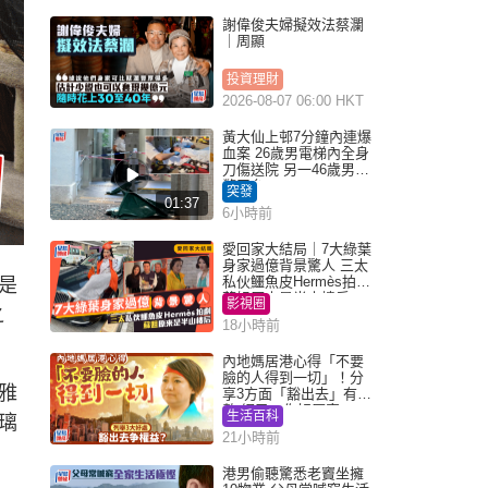
謝偉俊夫婦擬效法蔡瀾
｜周顯
投資理財
2026-08-07 06:00 HKT
黃大仙上邨7分鐘內連爆
血案 26歲男電梯內全身
刀傷送院 另一46歲男倒
斃平台
突發
01:37
6小時前
愛回家大結局｜7大綠葉
身家過億背景驚人 三太
私伙鱷魚皮Hermès拍劇
是
蘇姐原來是半山樓后
影視圈
之
18小時前
內地媽居港心得「不要
臉的人得到一切」！分
雅
享3方面「豁出去」有著
數 網民：你好厲害
生活百科
璃
21小時前
港男偷聽驚悉老竇坐擁