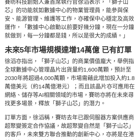
賽昉科技創始人兼首席執行官徐滔表示，「獅子山
芯」的功能就如數據中心的物業管理員，能參與保
安、能源管理、維護等工作，亦確保中心穩定及高效
運作，「數據中心啟動以前要好幾分鐘，現在一分鐘
就做到，每一分鐘都是錢，所以是很大的成績。」
未來5年市場規模達增14萬億 已有訂單
徐滔亦指出，「獅子山芯」的商業價值龐大，舉例指
全球數據中心管理晶片出貨量約1,600萬顆，預計至
2030年將超過4,000萬顆，市場需藉此增加投入約1.8
萬億美元（約14萬億港元）；而且該晶片亦可應用在
網絡、儲存等AI相關領域的市場，賽昉亦將在未來尋
找更多場景，釋放「獅子山芯」的潛力。
訂單方面，徐滔稱，賽昉去年已跟伺服器方案供應商
超聚變簽定合作協議，故超聚變自然是「獅子山芯」
的客戶，未來雙方聯合推動的創新中心，亦將是在港