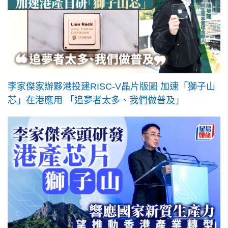
李家傑家辦夥港投建RISC-V晶片版圖 加速「獅子山
芯」在港應用 「追夢者太多、我們做普及」