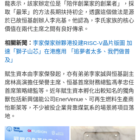
龍表示，該家辦定位是「陪伴創業家的創業者」，採
取「最笨」的方法長期扶持初企，透露這個做法是源
於已故恒基創辦人李兆基。他認為，李氏家族的核心
價值在兩代主席之間有良好傳承。
相關新聞：
李家傑家辦夥港投建RISC-V晶片版圖 加
速「獅子山芯」在港應用 「追夢者太多、我們做普
及」
賦生資本由李家傑發起，亦有弟弟李家誠與恒基副主
席林高演擔任榮譽主席、恒基首席財務總監馮孝忠任
首席策略總監等。近年賦生資本孵化出較知名的獨角
獸包括新興儲能公司EnerVenue、可再生燃料生產商
怡斯萊等，不少被投企業背靠煤氣系的場景將項目落
地。