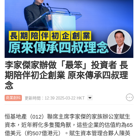
李家傑家辦做「最笨」投資者 長
期陪伴初企創業 原來傳承四叔理
念
更新時間：12:39 2025-03-22 HKT
商業創科
恒基地產（012）聯席主席李家傑的家族辦公室賦生
資本，近年孵化多隻獨角獸，這些企業的估值約為65
億美元（約507億港元）。賦生資本管理合夥人陳英