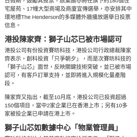
日假期，鼓勵其投票，該集團亦將在旗下約180個住
宅屋苑、17幢大型商場及商廈宣傳選舉，亦安排其中
環地標The Henderson的多媒體外牆播放選舉日投票
信息。
港投陳家齊：獅子山芯已被市場認可
港投公司有份投資賽昉科技，港投公司行政總裁陳家
齊表示，創科投資「只爭朝夕」，而是次賽昉科技的
「獅子山芯」面世，反映關鍵技術突破，並已被市場
認可，有客戶訂單支持，並即將進入規模化量產階
段。
陳家齊又指出，截至10月底，港投公司已投資超過
150個項目，當中2家企業已在香港上市；另有10多
家被投企業已申請在港上市。
獅子山芯如數據中心「物業管理員」