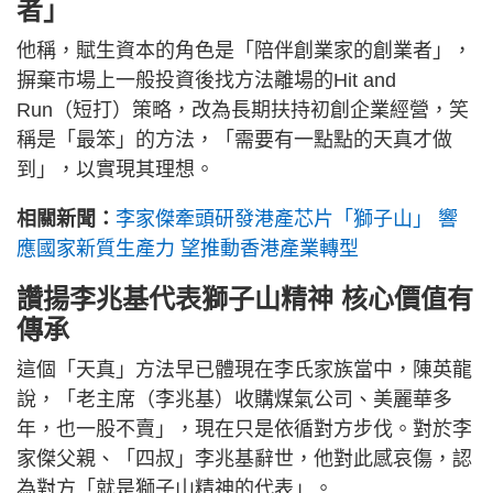
者」
他稱，賦生資本的角色是「陪伴創業家的創業者」，
摒棄市場上一般投資後找方法離場的Hit and
Run（短打）策略，改為長期扶持初創企業經營，笑
稱是「最笨」的方法，「需要有一點點的天真才做
到」，以實現其理想。
相關新聞：
李家傑牽頭研發港產芯片「獅子山」 響
應國家新質生產力 望推動香港產業轉型
讚揚李兆基代表獅子山精神 核心價值有
傳承
這個「天真」方法早已體現在李氏家族當中，陳英龍
說，「老主席（李兆基）收購煤氣公司、美麗華多
年，也一股不賣」，現在只是依循對方步伐。對於李
家傑父親、「四叔」李兆基辭世，他對此感哀傷，認
為對方「就是獅子山精神的代表」。