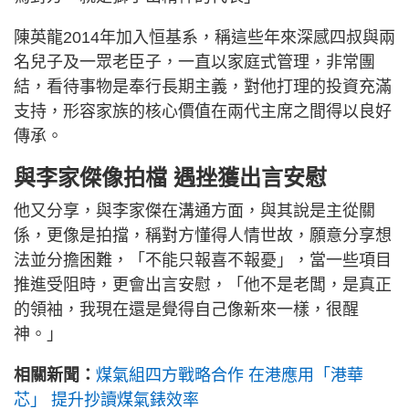
陳英龍2014年加入恒基系，稱這些年來深感四叔與兩
名兒子及一眾老臣子，一直以家庭式管理，非常團
結，看待事物是奉行長期主義，對他打理的投資充滿
支持，形容家族的核心價值在兩代主席之間得以良好
傳承。
與李家傑像拍檔 遇挫獲出言安慰
他又分享，與李家傑在溝通方面，與其說是主從關
係，更像是拍擋，稱對方懂得人情世故，願意分享想
法並分擔困難，「不能只報喜不報憂」，當一些項目
推進受阻時，更會出言安慰，「他不是老闆，是真正
的領袖，我現在還是覺得自己像新來一樣，很醒
神。」
相關新聞：
煤氣組四方戰略合作 在港應用「港華
芯」 提升抄讀煤氣錶效率