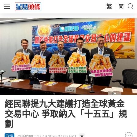
繁
简
經民聯提九大建議打造全球黃金
交易中心 爭取納入「十五五」規
劃
更新時間：17:49 2026-07-09 HKT
政情